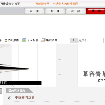
设万维读者为首页
万维读者网 -- 全球华人的精神家园
首 页
新 闻
视 频
博 客
志
控制面板
个人相册
给我留言
慕容青
哲学
藏本页
我的网络日志
中国史与汉史