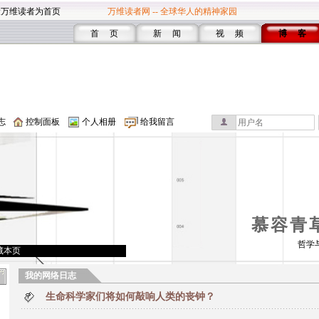
设万维读者为首页
万维读者网 -- 全球华人的精神家园
首 页
新 闻
视 频
博 客
志
控制面板
个人相册
给我留言
慕容青
哲学
藏本页
我的网络日志
生命科学家们将如何敲响人类的丧钟？