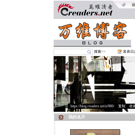
搜索>>
发表日
https://blog.creaders.net/u/980/
>
复制
>
收
我的名片