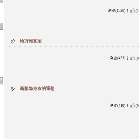
浏览(1526)
(1
给万维支招
浏览(433)
(0
新版隐身衣的遐想
浏览(410)
(0