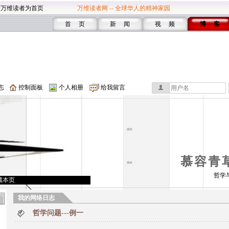
设万维读者为首页
万维读者网 -- 全球华人的精神家园
首 页
新 闻
视 频
博 客
志
控制面板
个人相册
给我留言
慕容青
哲学
藏本页
我的网络日志
哲学问题---例一