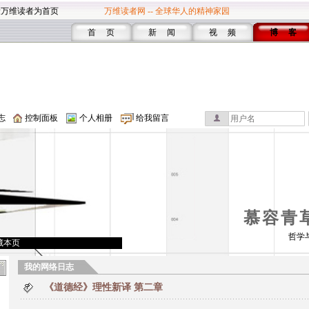
设万维读者为首页
万维读者网 -- 全球华人的精神家园
首 页
新 闻
视 频
博 客
志
控制面板
个人相册
给我留言
慕容青
哲学
藏本页
我的网络日志
《道德经》理性新译 第二章