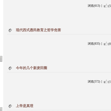
浏览(613)
(5
现代西式愚民教育之哲学危害
浏览(835)
(0
今年的几个新麦田圈
浏览(572)
(1
上帝是真理