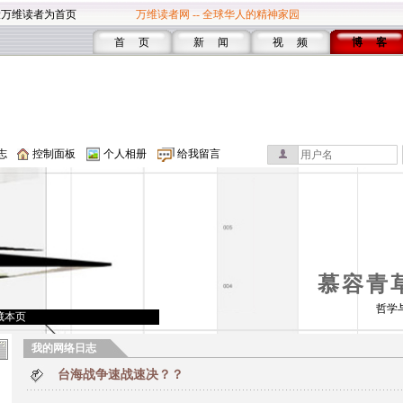
设万维读者为首页
万维读者网 -- 全球华人的精神家园
首 页
新 闻
视 频
博 客
志
控制面板
个人相册
给我留言
慕容青
哲学
藏本页
我的网络日志
台海战争速战速决？？