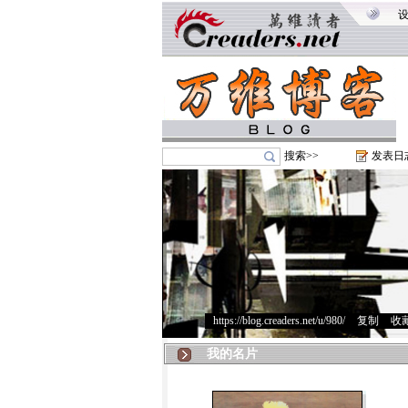
搜索>>
发表日
https://blog.creaders.net/u/980/
>
复制
>
收
我的名片