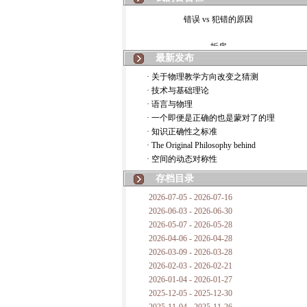
错误 vs 犯错的原因
拆房
最新发布
如何锁定人类科学
· 关于物理教学方向改变之猜测
· 技术与基础理论
20世纪物理学
· 语言与物理
· 一个即便是正确的也是蒙对了的理
复杂情势下之最佳优先考虑
· 知识正确性之标准
· The Original Philosophy behind
成功与别人的帮助
· 空间的动态对称性
对抗真理的结果
存档目录
2026-07-05 - 2026-07-16
旧房子的哲学
2026-06-03 - 2026-06-30
2026-05-07 - 2026-05-28
拔枯树
2026-04-06 - 2026-04-28
2026-03-09 - 2026-03-28
站与踩
2026-02-03 - 2026-02-21
2026-01-04 - 2026-01-27
哲学是公开的密码
2025-12-05 - 2025-12-30