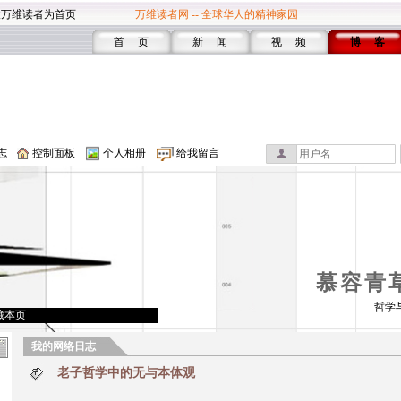
设万维读者为首页
万维读者网 -- 全球华人的精神家园
首 页
新 闻
视 频
博 客
志
控制面板
个人相册
给我留言
慕容青
哲学
藏本页
我的网络日志
老子哲学中的无与本体观