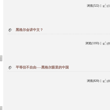
浏览(522)
(1
黑格尔会讲中文？
浏览(1193)
(0
平等但不自由----黑格尔眼里的中国
浏览(820)
(0