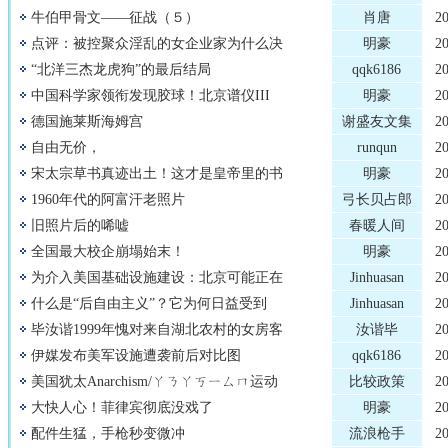
牛伯甲骨文——征战（５）
肖唐
2
点评：被控聚众淫乱的女企业家为什么决
明豪
2
“北洋三杰龙虎狗”的最后结局
qqk6186
2
中国科学家领衔发现胶球！北京谱仪III
明豪
2
德国施莱斯海姆宫
谢盛友文集
2
自由无价，
runqun
2
宋太宗草书真迹出土！这才是皇帝里的书
明豪
2
1960年代的阿富汗老照片
弓长贝占郎
2
旧照片后的唏嘘
春暖人间
2
全国最大校企崩塌始末！
明豪
2
为介入美国基础设施建设：北京可能正在
Jinhuasan
2
什么是“后自由主义”？它为何日益受到
Jinhuasan
2
毕汝谐1999年愧对来自湖北农村的女房客
汝谐毕
2
伊媒发布美军设施遭袭前后对比图
qqk6186
2
美国犹太Anarchism/ㄚㄋㄚㄎㄧㄙㄇ运动
比较政策
2
大快人心！菲律宾彻底没戏了
明豪
2
配件生猛，手枪秒变微冲
流浪枪手
2