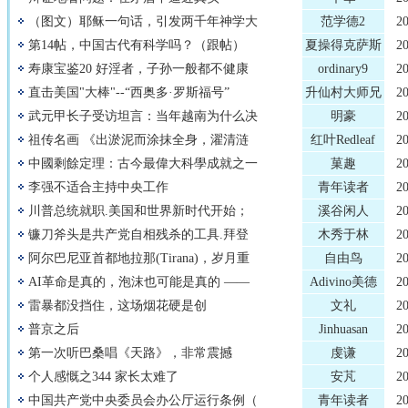
（图文）耶稣一句话，引发两千年神学大
范学德2
2
第14帖，中国古代有科学吗？（跟帖）
夏操得克萨斯
2
寿康宝鉴20 好淫者，子孙一般都不健康
ordinary9
2
直击美国"大棒"--“西奥多·罗斯福号”
升仙村大师兄
2
武元甲长子受访坦言：当年越南为什么决
明豪
2
祖传名画 《出淤泥而涂抹全身，濯清涟
红叶Redleaf
2
中國剩餘定理：古今最偉大科學成就之一
菓趣
2
李强不适合主持中央工作
青年读者
2
川普总统就职.美国和世界新时代开始；
溪谷闲人
2
镰刀斧头是共产党自相残杀的工具.拜登
木秀于林
2
阿尔巴尼亚首都地拉那(Tirana)，岁月重
自由鸟
2
AI革命是真的，泡沫也可能是真的 ——
Adivino美德
2
​雷暴都没挡住，这场烟花硬是创
文礼
2
普京之后
Jinhuasan
2
第一次听巴桑唱《天路》，非常震撼
虔谦
2
个人感慨之344 家长太难了
安芃
2
中国共产党中央委员会办公厅运行条例（
青年读者
2