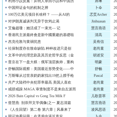
利用小説反黨：从明人章回小説和中国历
席琳
2
中国辩证金句的机制之辨
卜伞
2
100万亿美元项目长啥样？ ——从AI的
孞烎Archer
2
对伊朗真诚谈判无异于饮鸩止渴
Jinhuasan
2
艾倫趙瓊：她活成了⼀束光— 记
慧言燕语
2
香港民主派最終會是新中國重建的基礎啦
清高
2
杰克伦敦与黄祸忧患
吴有信
2
社保制度存在致命缺陷.种种改进只是创
老尚童
2
文革中的伦理悲剧及其历史哲学反思（金
胡述安
2
普京在下一盘大棋：俄军顶层换帅，重构
明豪
2
舒畅国际观察：美国最近形势变化——中
舒畅
2
万斯曝从过世亲奶奶家找出19把上膛手枪
Pascal
2
共产大陆裆中央犯罪率最高.美国人喜欢
老尚童
2
戒骄戒躁.MAGA.审查制度不是来自左派而
老尚童
2
2026 Bain Capital vs Gong Tea Milk F
儿歌荟萃
2
曾慧燕: 别崇拜文学偶像(之一 夏志清篇
慧言燕语
2
《人生回望》第二卷 第六章｜风暴来了
凌风思语
2
辩证地看问题：在矛盾中逼近真实
卜伞
2