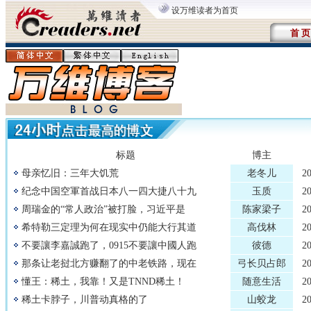
设万维读者为首页
首 页
标题
博主
母亲忆旧：三年大饥荒
老冬儿
2
纪念中国空軍首战日本八一四大捷八十九
玉质
2
周瑞金的“常人政治”被打脸，习近平是
陈家梁子
2
希特勒三定理为何在现实中仍能大行其道
高伐林
2
不要讓李嘉誠跑了，0915不要讓中國人跑
彼德
2
那条让老挝北方赚翻了的中老铁路，现在
弓长贝占郎
2
懂王：稀土，我靠！又是TNND稀土！
随意生活
2
稀土卡脖子，川普动真格的了
山蛟龙
2