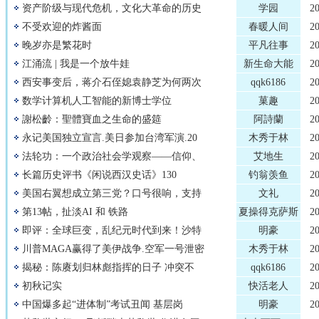
资产阶级与现代危机，文化大革命的历史
学园
2
不受欢迎的炸酱面
春暖人间
2
晚岁亦是繁花时
平凡往事
2
江涌流 | 我是一个放牛娃
新生命大能
2
西安事变后，蒋介石侄媳袁静芝为何两次
qqk6186
2
数学计算机人工智能的新博士学位
菓趣
2
謝松齡：聖體寶血之生命的盛筵
阿詩蘭
2
永记美国独立宣言.美日参加台湾军演.20
木秀于林
2
法轮功：一个政治社会学观察——信仰、
艾地生
2
长篇历史评书《闲说西汉史话》130
钓翁羡鱼
2
美国右翼想成立第三党？口号很响，支持
文礼
2
第13帖，扯淡AI 和 铁路
夏操得克萨斯
2
即评：全球巨变，乱纪元时代到来！沙特
明豪
2
川普MAGA赢得了美伊战争.空军一号泄密
木秀于林
2
揭秘：陈赓划归林彪指挥的日子 冲突不
qqk6186
2
初秋记实
快活老人
2
中国爆多起“进体制”考试丑闻 基层岗
明豪
2