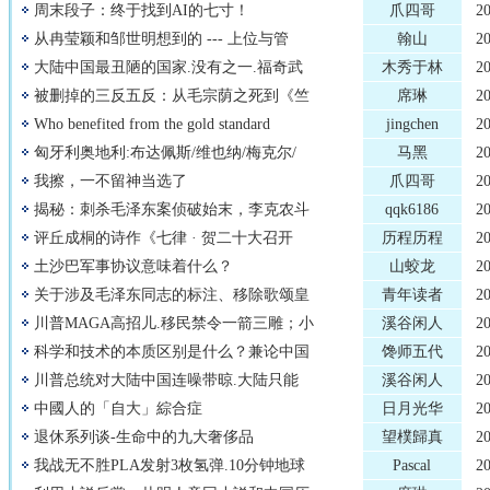
周末段子：终于找到AI的七寸！
爪四哥
2
从冉莹颖和邹世明想到的 --- 上位与管
翰山
2
大陆中国最丑陋的国家.没有之一.福奇武
木秀于林
2
被删掉的三反五反：从毛宗荫之死到《竺
席琳
2
Who benefited from the gold standard
jingchen
2
匈牙利奥地利:布达佩斯/维也纳/梅克尔/
马黑
2
我擦，一不留神当选了
爪四哥
2
揭秘：刺杀毛泽东案侦破始末，李克农斗
qqk6186
2
评丘成桐的诗作《七律 · 贺二十大召开
历程历程
2
土沙巴军事协议意味着什么？
山蛟龙
2
关于涉及毛泽东同志的标注、移除歌颂皇
青年读者
2
川普MAGA高招儿.移民禁令一箭三雕；小
溪谷闲人
2
科学和技术的本质区别是什么？兼论中国
馋师五代
2
川普总统对大陆中国连噪带晾.大陆只能
溪谷闲人
2
中國人的「自大」綜合症
日月光华
2
退休系列谈-生命中的九大奢侈品
望樸歸真
2
我战无不胜PLA发射3枚氢弹.10分钟地球
Pascal
2