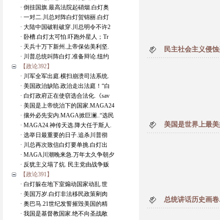
· 倒挂国旗.最高法院起硝烟.白灯奥
· 一对二.川总对阵白灯贺锦丽.白灯
· 大陆中国破鞋破穿.川总明令不许2
· 卧槽.白灯太可怕.吓跑外星人；Tr
· 天兵十万下新州.上帝保佑美利坚.
民主社会主义侵蚀
· 川普总统叫阵白灯.准备辩论.纽约
【政论392】
· 川军全军出庭.横扫崩溃司法系统.
· 美国政治缺陷.政治走出法庭！“白
· 白灯政府正在使窃选合法化.《sav
· 美国是上帝统治下的国家.MAGA24
· 攘外必先安内.MAGA掀巨澜..“选民
美国是世界上最美
· MAGA24.神传天选.降大任于斯人.
· 选举日最重要的日子.追杀川普彻
· 川总再次致信白灯要单挑.白灯出
· MAGA川潮晚来急.万年太久争朝夕
· 反犹主义塌了炕. 民主党由战争贩
【政论391】
· 白灯躲在地下室煽动国家动乱.世
· 美国万岁.白灯非法移民政策剜肉
总统讲话历史画卷
· 奥巴马.21世纪发誓摧毁美国的精
· 我国是基督教国家.绝不向圣战敞