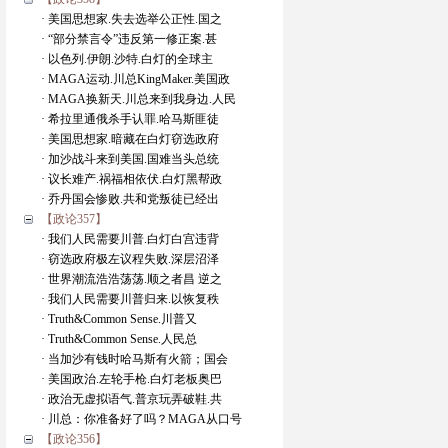
· 美国思想家.失去选举公正性.国之
· “部分禁言令”违反第一修正案.甚
· 以色列.伊朗.沙特.白灯的全球主
· MAGA运动.川总KingMaker.美国政
· MAGA换新天.川总来到我身边.人民
· 希拉里通俄杀手认罪.哈马斯匪徒
· 美国思想家.暗藏在白灯窃选政府
· 加沙战斗来到美国.国难当头总统
· 议长难产.祸福相依伏.白灯黑帮政
· 乔丹国会惨败.共和党叛徒已经出
【政论357】
· 我们人民需要川普.白灯白宫违背
· 窃选政府极左议程失败.深层沼泽
· 世界潮流浩浩荡荡.顺之者昌 逆之
· 我们人民需要川普归来.以恢复秩
· Truth&Common Sense.川普又
· Truth&Common Sense.人民总
· 当加沙有钱时哈马斯有火箭；国会
· 美国政治.左轮手枪.白灯老板奥巴
· 政治无虚拟语气.普京玩弄破鞋.共
· 川总：你准备好了吗？MAGA从口号
【政论356】