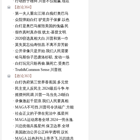
· 行动胜于雄辩.川普不仅能赢.现在
【政论364】
· 第一夫人重出江湖.白痴灯奥巴马
· 众院弹劾白灯.驴党弃子保爹.以色
· 白灯是奥巴马摧毁美国的傀儡.民
· 假作真时真亦假.犹太-基督文明.
· 2020窃选真相大白.川普和第一巾
· 莫失莫忘仙寿恒昌.不离不弃芳龄
· 公开录像只是开始.我们人民需要
· 哈马斯份子恐袭洛杉矶. 发动一场
· 白灯玩完只盼再偷.脑死亡.受奥巴
· Truth&Common Sense.川普祝
【政论363】
· 白灯伪府第三世界香蕉国.多元世
· 民主党人反民主.2024最后斗争.年
· 摇摆州民调.川普一马当先.24斩白
· 录像激起千层浪.我们人民要真相.
· MAGA不可挡.川普司令洪福广.方能
· 社会正义的子弹在宪法中.孤星州
· MAGA运动席卷全球.2024一劳永逸.
· 川总统领兵孤星州.保卫边界.全球
· 美国政治公开公正科学透明.议长
· MAGA.以色列与上帝齐飞.川总统共