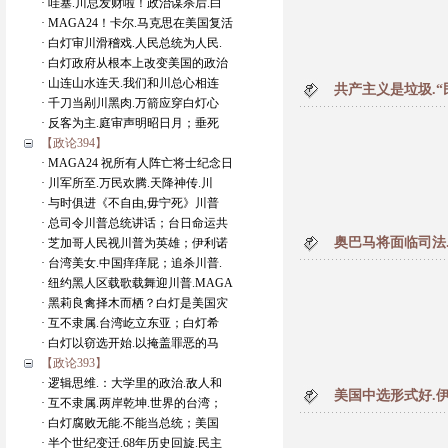
· 哇塞.川总发财啦！政治谋杀后.白
· MAGA24！卡尔.马克思在美国复活
· 白灯审川滑稽戏.人民总统为人民.
· 白灯政府从根本上改变美国的政治
· 山连山水连天.我们和川总心相连
共产主义是垃圾.
· 千刀当剐川黑肉.万箭应穿白灯心
· 反客为主.庭审声明昭日月；垂死
【政论394】
· MAGA24 祝所有人阵亡将士纪念日
· 川军所至.万民欢腾.天降神传.川
· 与时俱进《不自由,毋宁死》川普
· 总司令川普总统讲话；台日命运共
奥巴马将面临司法
· 芝加哥人民视川普为英雄；伊利诺
· 台湾美女.中国痒痒屁；追杀川普.
· 纽约黑人区载歌载舞迎川普.MAGA
· 黑莉良禽择木而栖？白灯是美国灾
· 互不隶属.台湾屹立东亚；白灯希
· 白灯以窃选开始.以掩盖罪恶的马
【政论393】
· 逻辑思维.：大学里的政治.敌人和
美国中选形式好.
· 互不隶属.两岸乾坤.世界的台湾；
· 白灯腐败无能.不能当总统；美国
· 半个世纪变迁.68年历史回旋.民主