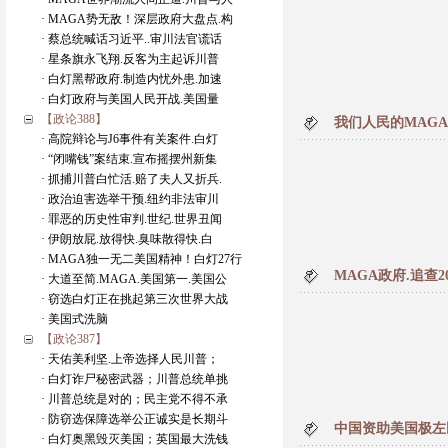
· MAGA势无敌！深层政府大盘点.构
· 蔡总统喊话习近平..审川法官谎话
· 星条旗永飞翔.反客为主起诉川普
· 白灯黑帮政府.制造内忧外患.加速
· 白灯政府与美国人民开战.美国量
【政论388】
我们人民的MAG
· 高院辩论与J6事件有关案件.白灯
· “闭嘴钱”案结束.宣布摇摆州新集
· 抓捕川普白忙活.赔了夫人又折兵.
· 政治迫害选举干预.纽约非法审川
· 罪恶的历史性审判.世纪.世界丑闻
· 伊朗放屁.放得快.臭味散得快.白
· MAGA独一无二美国精神！白灯27行
MAGA政府.追查
· 大道至简.MAGA.美国第一.美国公
· 窃选白灯正在挑起第三次世界大战
· 美国式洗脑
【政论387】
· 天佑美利坚.上帝选择人民川普；
· 白灯诈尸秘密武器；川普总统单挑
· 川普总统是对的；民主党不得不承
· 防窃选保障选举公正诚实是长期斗
中国资助美国极左
· 白灯奥黑毁灭美国；英国最大洗钱