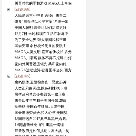
· 川普时代的零和游戏.MAGA.上帝保
【政论366】
· 人民是民主守护者.必须让川普二
· 恢复“川普巴以和平方案”乃唯一出
· 美国人聪明.川普让我们活得更好.
· 12月7日.当时和现在生活在耻辱中
· 为了安全边界.强大家园和和平世
· 国会受审.名校校长明显的反犹主
· MAGA人类文明.庭审哈佛校长.多元
· MAGA川潮高.媒体不得不报导.白灯
· 党内外川普遥遥领先.共和党内稳
· MAGA运动波涛汹涌.国字当头.西方
【政论365】
· 腐朽媒体.丑陋检察官：恶意起诉
· 人类正邪白刃战.以色列胜.扒下联
· 黑帮政府禁言令撕毁第一修正案.
· 川普四年世界和平美国强盛.20白
· 基辛格.美国百年稀屎..大陆中国
· 国会道德委员会.扣人心弦.美国犹
· 我国窃选自2017奥巴马黑开始.现
· 1.6翻盘势难免.犀牛川黑一锅端.
· 拜登政府是如何挑动世界大战、制