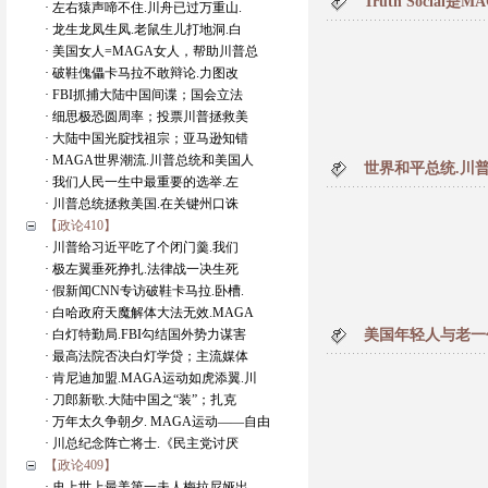
Truth Socia
· 左右猿声啼不住.川舟已过万重山.
· 龙生龙凤生凤.老鼠生儿打地洞.白
· 美国女人=MAGA女人，帮助川普总
· 破鞋傀儡卡马拉不敢辩论.力图改
· FBI抓捕大陆中国间谍；国会立法
· 细思极恐圆周率；投票川普拯救美
· 大陆中国光腚找祖宗；亚马逊知错
· MAGA世界潮流.川普总统和美国人
世界和平总统.川普
· 我们人民一生中最重要的选举.左
· 川普总统拯救美国.在关键州口诛
【政论410】
· 川普给习近平吃了个闭门羹.我们
· 极左翼垂死挣扎.法律战一决生死
· 假新闻CNN专访破鞋卡马拉.卧槽.
· 白哈政府天魔解体大法无效.MAGA
· 白灯特勤局.FBI勾结国外势力谋害
美国年轻人与老一
· 最高法院否决白灯学贷；主流媒体
· 肯尼迪加盟.MAGA运动如虎添翼.川
· 刀郎新歌.大陆中国之“装”；扎克
· 万年太久争朝夕. MAGA运动——自由
· 川总纪念阵亡将士.《民主党讨厌
【政论409】
· 史上世上最美第一夫人梅拉尼娅出