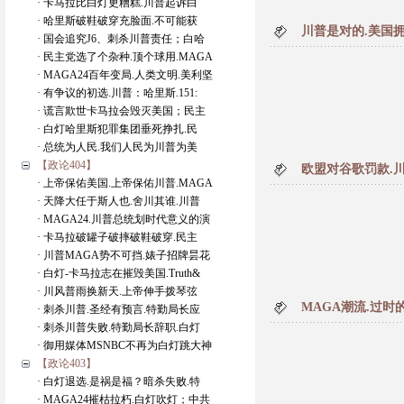
· 卡马拉比白灯更糟糕.川普起诉白
· 哈里斯破鞋破穿充脸面.不可能获
川普是对的.美国
· 国会追究J6、刺杀川普责任；白哈
· 民主党选了个杂种.顶个球用.MAGA
· MAGA24百年变局.人类文明.美利坚
· 有争议的初选.川普：哈里斯.151:
· 谎言欺世卡马拉会毁灭美国；民主
· 白灯哈里斯犯罪集团垂死挣扎.民
· 总统为人民.我们人民为川普为美
【政论404】
欧盟对谷歌罚款.
· 上帝保佑美国.上帝保佑川普.MAGA
· 天降大任于斯人也.舍川其谁.川普
· MAGA24.川普总统划时代意义的演
· 卡马拉破罐子破摔破鞋破穿.民主
· 川普MAGA势不可挡.婊子招牌昙花
· 白灯-卡马拉志在摧毁美国.Truth&
· 川风普雨换新天.上帝伸手拨琴弦
MAGA潮流.过
· 刺杀川普.圣经有预言.特勤局长应
· 刺杀川普失败.特勤局长辞职.白灯
· 御用媒体MSNBC不再为白灯跳大神
【政论403】
· 白灯退选.是祸是福？暗杀失败.特
· MAGA24摧枯拉朽.白灯吹灯；中共