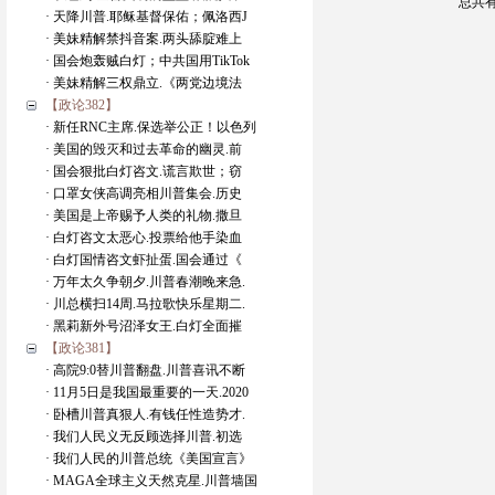
总共
· 天降川普.耶稣基督保佑；佩洛西J
· 美妹精解禁抖音案.两头舔腚难上
· 国会炮轰贼白灯；中共国用TikTok
· 美妹精解三权鼎立.《两党边境法
【政论382】
· 新任RNC主席.保选举公正！以色列
· 美国的毁灭和过去革命的幽灵.前
· 国会狠批白灯咨文.谎言欺世；窃
· 口罩女侠高调亮相川普集会.历史
· 美国是上帝赐予人类的礼物.撒旦
· 白灯咨文太恶心.投票给他手染血
· 白灯国情咨文虾扯蛋.国会通过《
· 万年太久争朝夕.川普春潮晚来急.
· 川总横扫14周.马拉歌快乐星期二.
· 黑莉新外号沼泽女王.白灯全面摧
【政论381】
· 高院9:0替川普翻盘.川普喜讯不断
· 11月5日是我国最重要的一天.2020
· 卧槽川普真狠人.有钱任性造势才.
· 我们人民义无反顾选择川普.初选
· 我们人民的川普总统《美国宣言》
· MAGA全球主义天然克星.川普墙国