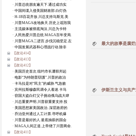
· 川普总统朋友遍天下.通过成功实
· 中国间谍入侵美国财政部.白灯伪
· H-1B百花齐放.川总支持马斯克.美
· 川普MAGA改地换天.历史上诋毁我
· 主流媒体被彻底淘汰.川总为卡特
· 人民热爱川普总统.MAGA百年变局.
· 川普MAGA二进宫.步伐沉稳坚定.左
最大的故事是腐烂
· 中国发展武器和心理战行动.除非
【政论414】
【政论413】
【政论412】
· 美国历史首次.纽约市长遭联邦起
· 电影“为特朗普辯護”.川普的政治
· 卡马拉是对“民主”的威胁.气急败
· 宾州拉斯穆森民调令人着迷.卡马
伊斯兰主义与共产
· 窃国大盗白灯父子挑动俄乌战大肆
· 川总重要声明.川普获重要支持.投
· 美国思想家美国政治..深层政府的
· 乔治亚州通过人工计票.寻呼机爆
· 川普是最好的人.釜底抽薪的国会
· MAGA人间正道.上帝绕了川普两命.
【政论411】