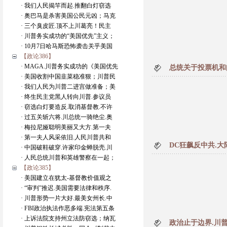
· 我们人民揭竿而起.推翻白灯窃选
· 奥巴马是杀害美国公民元凶；马克
· 三个臭皮匠.顶不上川葛亮！民主
· 川普务实成功的“美国优先”主义；
· 10月7日哈马斯恐怖袭击关乎美国
【政论386】
· MAGA.川普务实成功的《美国优先
总统关于投票机和
· 美国收割中国韭菜稳准狠；川普民
· 我们人民为川普二进宫做准备；美
· 终生民主党黑人转向川普.参议员
· 窃选白灯要造反.取消基督教.不许
· 过五关斩六将.川总统一骑绝尘.奥
· 梅拉尼娅聪明美丽又大方.第一夫
· 第一夫人风采依旧.人民川普共和
DC狂飙反中共.大
· 中国破鞋破穿.许家印金蝉脱壳.川
· 人民总统川普和英雄警察在一起；
【政论385】
· 美国建立在犹太-基督教价值观之
· “审判”推迟.美国需要法律和秩序.
· 川普形势一片大好.最美女州长.中
· FBI政治执法作恶多端.宪法第五条
· 上诉法院支持州立法防窃选；纳瓦
政治止于边界.川