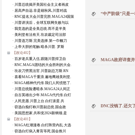
· 川普总统揭开美国社会主义者画皮
· 居高声自远.非是籍秋风.川普对战
“中产阶级”只是
· RNC提名大会川普完胜.MAGA24国策
· 川普讲演后，全球互联网失败与以
· 我竞选的是全美总统.而不是半美
· 美利坚有法有天.坎农裁定司法部
· 川普选万斯.完美选择.第一巾帼刀
· 上帝大胆的笔触.暗杀川普. 罗斯
【政论402】
· 百岁老兵重入伍.跟随川普捍卫自
MAGA政府详查
· RNC.MAGA团结的大会胜利的大会.
· 坎农刀劈黑法官.川普副总万斯.RN
· 喜看MAGA千重浪.遍地鹰雄美利坚.
· MAGA精神代代传.我们人民愤怒了.
· 川普总统险遭暗杀.MAGA24人间正
· 自古英雄出少年.MAGA代代传.白灯
· 人民意愿.川普上台.白灯滚蛋.共
DNC没钱了.还欠
· 窃选白痴灯称川普副总统.国会政
· 美国思想家.共和党2024新纲领.是
【政论401】
· MAGA红潮漫卷.白灯阵营内乱.大选
· 窃选白灯病入膏肓等死.国会推川