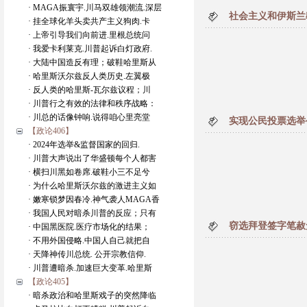
· MAGA振寰宇.川马双雄领潮流.深层
社会主义和伊斯兰
· 挂全球化羊头卖共产主义狗肉.卡
· 上帝引导我们向前进.里根总统问
· 我爱卡利莱克.川普起诉白灯政府.
· 大陆中国造反有理；破鞋哈里斯从
· 哈里斯沃尔兹反人类历史.左翼极
· 反人类的哈里斯-瓦尔兹议程；川
· 川普行之有效的法律和秩序战略：
· 川总的话像钟响.说得咱心里亮堂
实现公民投票选举
【政论406】
· 2024年选举&监督国家的回归.
· 川普大声说出了华盛顿每个人都害
· 横扫川黑如卷席.破鞋小三不足兮
· 为什么哈里斯沃尔兹的激进主义如
· 嫩寒锁梦因春冷.神气袭人MAGA香
· 我国人民对暗杀川普的反应；只有
窃选拜登签字笔赦
· 中国黑医院.医疗市场化的结果；
· 不用外国侵略.中国人自己就把自
· 天降神传川总统. 公开宗教信仰.
· 川普遭暗杀.加速巨大变革.哈里斯
【政论405】
· 暗杀政治和哈里斯戏子的突然降临