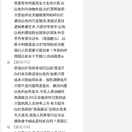
· 受爱荷华州基层全力支持川普.白
· 以色列与动物作战.白灯黑帮政府
· 川普如何在关键摇摆州粉碎白灯.
· 袭击以色列只是预演.美国才是目
· 逻辑希腊艺术.川普对等哲学.以色
· 以色列通知联合国加沙清场.外交
· 乔丹有望当议长.《美国酷儿》.以
· 斯卡利斯退选.白灯软弱给哈马斯
· 我们人民需要川普回来！拜登的伊
· 我国正处在十字路口.自由国度or
【政论355】
· 窃选白灯伪府发动巴以战.情况只
· 白灯哈马斯进攻以色列.如果川普
· 追杀川普如同自杀，假民调降低不
· 川普不是问题而是提出、解决问题
· 以色列全民皆兵.与非人类动物作
· 美国政治.DS正在输掉对川普的战
· 川普的黑人支持率上升.有力驳斥
· 白灯伪府的“美国最后”议程出卖美
· 天大喜讯.美国人民希望川总当议
· 驱除麦卡锡会是转折点吗？美国已
【政论354】