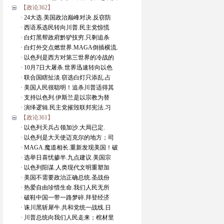
【政论362】
· 24大选.美国政治巅峰对决.反窃防
· 西语系选民转向川普.民主党惊慌
· 白灯黑帮政府黔驴技穷.只剩追杀
· 白灯外交点燃世界.MAGA倒插横流.
· 以色列是西方对第三世界的冷战的
· 10月7日大屠杀.世界迅速转向以色
· 联合国瞎扯淡.窃选白灯只添乱.占
· 美国人民很聪明！追杀川普适得其
· 支持以色列.伊斯兰是以宗教为替
· 演绎逻辑.民主党摧毁联邦宪法.习
【政论361】
· 以色列天兵占领加沙.大局已定.
· 以色列是大天使迈克尔的地方；司
· MAGA.魔道相长.重新发现美国！破
· 选举日喜忧掺半.九点建议.美国宗
· 以色列阳谋.人类现代文明重塑加
· 美国不需要政治正确总统.圣战份
· 热爱自由珍惜生命.我们人民无所
· 破鞋中国一带一路梦碎.拜登经济
· 诛川黑斩犀牛.共和党统一战线.日
· 川普总统向我们人民走来；棺材里