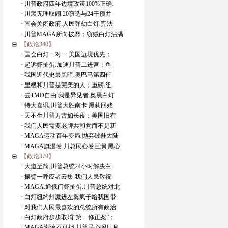
· 川普政府四年边境政策100%正确.
· 川黑无理取闹.20窃选与24干预并
· 国会关闭政府.人民弹劾白灯.宪法
· 川普MAGA所向披靡；窃贼白灯沾满
【政论380】
· 国会白灯一对一.美国边境优先；
· 起诉虾扯蛋.加速川普二进宫；鱼
· 我国近代史最黑暗.奥巴马第四任
· 里根和川普是完美的人；重磅.纽
· 去TMD自由.我是异见者.奥黑白灯
· 特大喜讯.川普大胜南卡.黑莉回姥
· 天不生川普万古如长夜；美国旧右
· 我们人民需要老牌共和党而不是新
· MAGA运动百年变局.抛弃破鞋大陆
· MAGA旗漫卷.川总民心卷巨澜.黑心
【政论379】
· 大道至简.川普总统24小时解决白
· 振臂一呼应者云集.我们人民敬祝
· MAGA.通俄门虾扯蛋.川普总统对北
· 白灯纽约州激进左翼疯子给我国带
· 对我们人民最喜欢的总统所有政治
· 白灯政府步步取消“第一修正案”；
· MAGA潮流不可挡.川普民心昭日月.