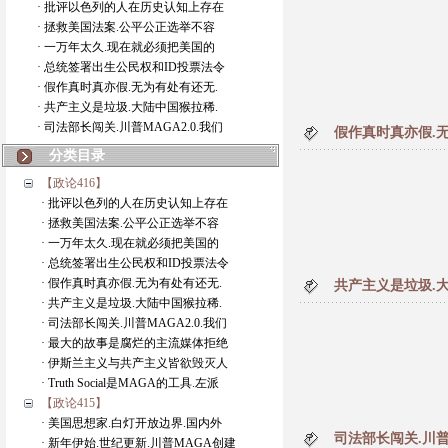
· 批评以色列的人在历史认知上存在
· 拯救美国法案.公平公正选举不容
· 一万年太久.现在就必须把美国的
· 总统签署出生公民权和ID投票法令
· 假作真时真亦假.无为有处有还无.
· 共产主义是垃圾.大陆中国猴拉稀.
· 司法部长闯关.川普MAGA2.0.我们
假作真时真亦假.
分类目录
【政论416】
· 批评以色列的人在历史认知上存在
· 拯救美国法案.公平公正选举不容
· 一万年太久.现在就必须把美国的
· 总统签署出生公民权和ID投票法令
· 假作真时真亦假.无为有处有还无.
共产主义是垃圾.
· 共产主义是垃圾.大陆中国猴拉稀.
· 司法部长闯关.川普MAGA2.0.我们
· 最大的故事是腐烂的主流媒体拒绝
· 伊斯兰主义与共产主义皆欲毁灭人
· Truth Social是MAGA的工具.左派
【政论415】
· 美国思想家.白灯开放边界.国内外
司法部长闯关.川普
· 新年伊始.世纪更新.川普MAGA创建