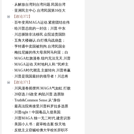
· 从解放台湾到台湾问题.民国台湾
· 亚洲民主中心.台湾民国第16任大
【政论372】
· 百年变局MAGA运动.紧密团结在伟
· 给川普总统的一封信；川普.中东
· 川总驱除非法移民.众院追责国防
· 五角大楼确认.白灯俄乌战崩盘；
· 亨特通中卖国被刑拘.台湾民国全
· 梅拉尼娅的伟大母亲阿马利亚；白
· MAGA红旗漫卷.纽约无法无天.川普
· MAGA运动.天时地利人和.“民粹主
· MAGA时代潮流.主媒转向.川普将赢
· 川普是我国最好的领导者！川总将
【政论371】
· 川风漫卷摇摆州.MAGA气如虹.打败
· 20窃选.J.6政变.构陷川普.选票除
· Truth&Common Sense.从“身份
· 最高法院将接受川普科罗拉多选票
· 川普right！中国毒品入侵美国.
· 川普MAGA.独一无二时代.建意识形
· 美国小人书：庭审枪击案.惊天地
· 反犹主义窃贼哈佛大学校长辞职不