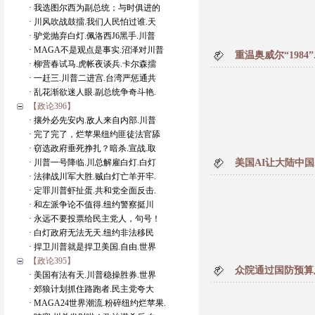
· 我选图尔西为副总统；与时俱进的
· 川风吹战鼓擂.我们人民怕过谁.天
· 驴党抛弃白灯.佩洛西J6黑手.川普
· MAGA不是观点是事实.沼泽对川普
重温奥威尔“198
· 柳营春试马.虎帐夜谈兵.卡尔森擂
· 一赶三.川普二进宫.台湾严惩通共
· 乱花渐欲迷人眼.副总统争奇斗艳.
【政论396】
· 攘外必先安内.敌人来自内部.川普
· 完了完了，烂苹果纽约匪徒法官舔
· 窃选政府垂死挣扎？暗杀.宣战.取
· 川普一号降临.川总解雇白灯.白灯
美国AI让大陆中
· 法律战川军大胜.贼白灯亡羊开牢.
· 定罪川普虾扯蛋.共和党全面反击.
· 和左派争论不值得.纽约警察挺川
· 永远不要投票给民主党人，句号！
· 白灯政府无法无天.纽约非法移民
· 捍卫川普就是捍卫美国.自由.世界
【政论395】
众院通过国防预算
· 美国有法有天.川普稳操胜券.世界
· 郊狼计划抓住路跑者.民主党夸大
· MAGA24世界潮流.粉碎纽约烂苹果.