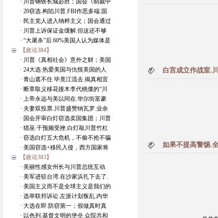
· 川普钢铁长城必胜；国会《制裁中
· 20窃选.构陷川普.FBI作恶多端.国
· 民主党人进入纳粹主义；国会通过
· 川普上诉保证金缓解.但这还不够
· “大屠杀”后.60%美国人认为媒体是
【政论384】
· 川普《真相社会》意外之财；美国
· 24大选.热爱美国与仇恨美国的人
白宫成立作战室.川
· 青山遮不住 毕竟江流去.揭真相宜
· 断章取义移花接木李代桃僵的“川
· 上帝永远与美以同在.华尔街富豪
· 夫妻双投票.川普盛赞纳瓦罗.业余
· 国会开审白灯窃选卖国集团；川普
· 猎巫.干预频受挫.白灯敲川普竹杠
· 窃选白灯五大危机，不偷不抢不骗
如果不提高警惕.
· 美国窃选+移民入侵，西方国家将
【政论383】
· 美丽性感女州长与川普总统互动.
· 美军进驻台湾.在沙家浜扎下去了.
· 美国主义而不是全球主义是我们的
· 选举联邦诉讼.左派计划叛乱.内华
· 大选在即.防窃第一；假做真时真
· 以色列.基督文明的堡垒.众院共和