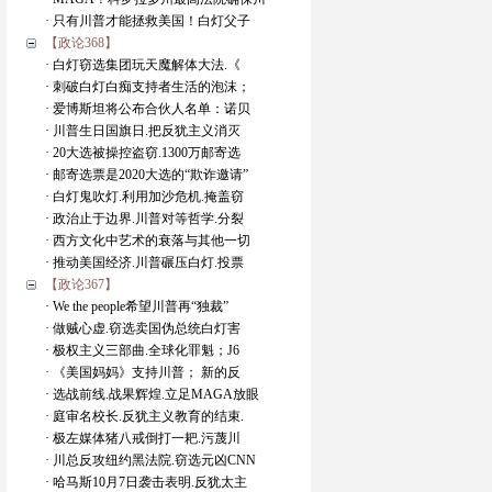
· 只有川普才能拯救美国！白灯父子
【政论368】
· 白灯窃选集团玩天魔解体大法.《
· 刺破白灯白痴支持者生活的泡沫；
· 爱博斯坦将公布合伙人名单：诺贝
· 川普生日国旗日.把反犹主义消灭
· 20大选被操控盗窃.1300万邮寄选
· 邮寄选票是2020大选的“欺诈邀请”
· 白灯鬼吹灯.利用加沙危机.掩盖窃
· 政治止于边界.川普对等哲学.分裂
· 西方文化中艺术的衰落与其他一切
· 推动美国经济.川普碾压白灯.投票
【政论367】
· We the people希望川普再“独裁”
· 做贼心虚.窃选卖国伪总统白灯害
· 极权主义三部曲.全球化罪魁；J6
· 《美国妈妈》支持川普； 新的反
· 选战前线.战果辉煌.立足MAGA放眼
· 庭审名校长.反犹主义教育的结束.
· 极左媒体猪八戒倒打一耙.污蔑川
· 川总反攻纽约黑法院.窃选元凶CNN
· 哈马斯10月7日袭击表明.反犹太主