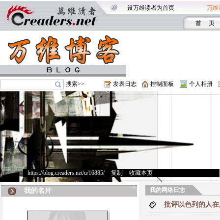
设万维读者为首页
万维
首 页
搜索>>
发表日志
控制面板
个人相册
https://blog.creaders.net/u/16885/
>
复制
>
收藏本页
我的网络日志
我的名片
批评以色列的人在