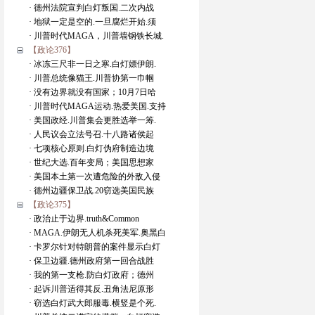
· 德州法院宣判白灯叛国.二次内战
· 地狱一定是空的.一旦腐烂开始.须
· 川普时代MAGA，川普墙钢铁长城.
【政论376】
· 冰冻三尺非一日之寒.白灯嫖伊朗.
· 川普总统像猫王.川普协第一巾帼
· 没有边界就没有国家；10月7日哈
· 川普时代MAGA运动.热爱美国.支持
· 美国政经.川普集会更胜选举一筹.
· 人民议会立法号召.十八路诸侯起
· 七项核心原则.白灯伪府制造边境
· 世纪大选.百年变局；美国思想家
· 美国本土第一次遭危险的外敌入侵
· 德州边疆保卫战.20窃选美国民族
【政论375】
· 政治止于边界.truth&Common
· MAGA.伊朗无人机杀死美军.奥黑白
· 卡罗尔针对特朗普的案件显示白灯
· 保卫边疆.德州政府第一回合战胜
· 我的第一支枪.防白灯政府；德州
· 起诉川普适得其反.丑角法尼原形
· 窃选白灯武大郎服毒.横竖是个死.