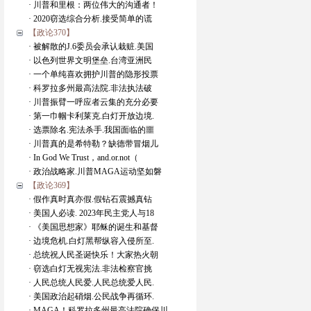
· 川普和里根：两位伟大的沟通者！
· 2020窃选综合分析.接受简单的谎
【政论370】
· 被解散的J.6委员会承认栽赃.美国
· 以色列世界文明堡垒.台湾亚洲民
· 一个单纯喜欢拥护川普的隐形投票
· 科罗拉多州最高法院.非法执法破
· 川普振臂一呼应者云集的充分必要
· 第一巾帼卡利莱克.白灯开放边境.
· 选票除名.宪法杀手.我国面临的噩
· 川普真的是希特勒？缺德带冒烟儿
· In God We Trust，and.or.not（
· 政治战略家.川普MAGA运动坚如磐
【政论369】
· 假作真时真亦假.假钻石震撼真钻
· 美国人必读. 2023年民主党人与18
· 《美国思想家》耶稣的诞生和基督
· 边境危机.白灯黑帮纵容入侵所至.
· 总统祝人民圣诞快乐！大家热火朝
· 窃选白灯无视宪法.非法检察官挑
· 人民总统人民爱.人民总统爱人民.
· 美国政治起硝烟.公民战争再循环.
· MAGA！科罗拉多州最高法院确保川