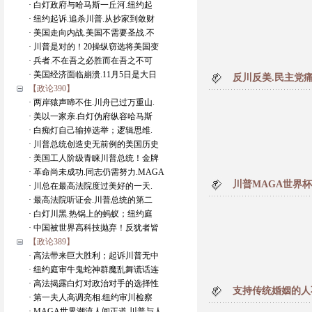
· 白灯政府与哈马斯一丘河.纽约起
· 纽约起诉.追杀川普.从抄家到敛财
· 美国走向内战.美国不需要圣战.不
· 川普是对的！20操纵窃选将美国变
· 兵者.不在吾之必胜而在吾之不可
· 美国经济面临崩溃.11月5日是大日
反川反美.民主党痛
【政论390】
· 两岸猿声啼不住.川舟已过万重山.
· 美以一家亲.白灯伪府纵容哈马斯
· 白痴灯自己输掉选举；逻辑思维.
· 川普总统创造史无前例的美国历史
· 美国工人阶级青睐川普总统！金牌
· 革命尚未成功.同志仍需努力.MAGA
川普MAGA世界
· 川总在最高法院度过美好的一天.
· 最高法院听证会.川普总统的第二
· 白灯川黑.热锅上的蚂蚁；纽约庭
· 中国被世界高科技抛弃！反犹者皆
【政论389】
· 高法带来巨大胜利；起诉川普无中
· 纽约庭审牛鬼蛇神群魔乱舞谎话连
· 高法揭露白灯对政治对手的选择性
支持传统婚姻的人
· 第一夫人高调亮相.纽约审川检察
· MAGA世界潮流人间正道.川普与人