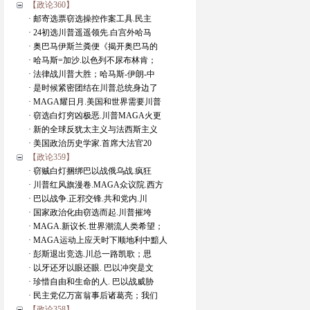
【政论360】
· 邮寄选票窃选操控作案工具.民主
· 24初选川普遥遥领先.白宫外哈马
· 奥巴马伊斯兰粪便《揭开奥巴马的
· 哈马斯=加沙.以色列不尿布林肯；
· 法律战川普大胜；哈马斯-伊朗-中
· 是时候紧密团结在川普总统身边了
· MAGA耀日月.美国和世界需要川普
· 窃选白灯穷凶极恶.川普MAGA火更
· 新的全球反犹太主义与法西斯主义
· 美国政治历史学家.首席大法官20
【政论359】
· 窃贼白灯捆绑巴以战俄乌战.疯狂
· 川普红风旗漫卷.MAGA众议院.西方
· 巴以战争.正邪交锋.共和党内.川
· 国家政治化由窃选而起.川普摧垮
· MAGA.新议长.世界潮流人类希望；
· MAGA运动上应天时下顺地利中黯人
· 彭斯退出竞选.川总一路凯歌；思
· 以牙还牙以眼还眼. 巴以冲突是文
· 珍惜自由和生命的人. 巴以战威胁
· 民主党亿万富翁事后诸葛亮；我们
【政论358】