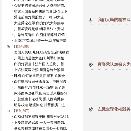
· 众院要拘捕司法部长.大选辩论前.
· 窃选元凶假新闻川黑老巢CNN设下
· 辩论前白灯屁股挨了一枪.24大选
我们人民的精神武
· 大选辩论在即.白痴灯武大郎服毒
· 川普47议程是纲.纲举目张；费城
· 川总统竞选忙.白痴灯尿裤裆.CNN
· 上DC下费城.川普一号.两岸猿声啼
【政论398】
· 美国人民聪明.MAGA安全.高法枪案
· 川黑上演道德太监婊.川军打倒纽
· 白痴灯要当非法外国人总统.川普
拜登承认20窃选
· 上诉法院双取消.川普总统带紧箍
· 卧槽.白灯哈里斯共用尿不湿.国会
· 白灯非法移民枪杀母亲；中国间谍
· 川黑白灯.竹篮打水一场空.赔了夫
· 佩洛西J6政变罪魁.有史以来最好M
· 川总整肃非法移民.黑人西裔抛弃
· 明修栈道 暗渡陈仓.川普预演二进
左派全球化摧毁美国
【政论397】
· 白痴灯加速摧毁美国.川普MAGA24.
· 不爱红装爱武装.一人一票国自强.
· 参众共和党团结在美国45～47总统