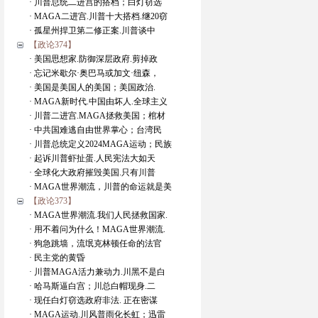
· 川普总统二进宫的搭档；白灯窃选
· MAGA二进宫.川普十大搭档.继20窃
· 孤星州捍卫第二修正案.川普谈中
【政论374】
· 美国思想家.防御深层政府.剪掉政
· 忘记米歇尔·奥巴马或加文·纽森，
· 美国是美国人的美国；美国政治.
· MAGA新时代.中国由坏人.全球主义
· 川普二进宫.MAGA拯救美国；棺材
· 中共国难逃自由世界掌心；台湾民
· 川普总统定义2024MAGA运动；民族
· 起诉川普虾扯蛋.人民宪法大如天
· 全球化大政府摧毁美国.只有川普
· MAGA世界潮流，川普的命运就是美
【政论373】
· MAGA世界潮流.我们人民拯救国家.
· 用不着问为什么！MAGA世界潮流.
· 狗急跳墙，流氓克林顿任命的法官
· 民主党的黄昏
· 川普MAGA活力兼动力.川黑不是白
· 哈马斯逼白宫；川总白帽现身.二
· 现任白灯窃选政府非法. 正在密谋
· MAGA运动.川风普雨化长虹；迅雷