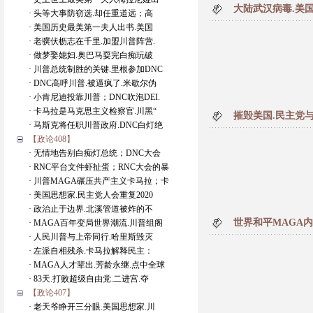
大陆武汉病毒.美
· 头等大事防窃选.却任重道远；高
· 美国历史最美第一夫人出书.美国
· 老骥伏枥志在千里.加盟川普阵营.
· 做梦娶媳妇.奥巴马耍完白痴玩破
· 川普总统制胜的关键.里根参加DNC
· DNC高呼川普.被逼疯了.米歇尔伪
· 小肯尼迪投靠川普；DNC吹泡DEI.
· 卡马拉是马克思主义检察官.川黑“
摧毁美国.民主党与
· 马斯克将任职川普政府.DNC白灯绝
【政论408】
· 无情地告别白痴灯总统；DNC大会
· RNC平台文件虾扯蛋；RNC大会的暴
· 川普MAGA碾压共产主义卡马拉；卡
· 美国思想家.民主党人会重复2020
· 政治止于边界.北溪管道被炸的不
世界和平MAGA
· MAGA百年变局世界潮流.川普组阁
· 人民川普与上帝同行.哈里斯毁灭
· 左派自相残杀.卡马拉解释民主：
· MAGA人才辈出.芳龄永继.点中全球
· 83天.打败超级自由党.二进宫.夺
【政论407】
· 老天爷睁开三分眼.美国思想家.川