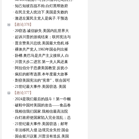
· 知己知彼百战不殆.白灯黑帮政府
· 在民主党人统治下.美国是失败的
· 激进左翼民主党人是疯子.干预选
【政论378】
· 20窃选.诚信缺失.美国内乱世界大
· 起诉川普的游戏结束；联邦宪法与
· 普京赞美川总统.美国最大危机.移
· 裸体共产党人.1963年国会列出摧
· 卧槽.奥巴马是共产主义接班人.白
· 川普大步二进宫.第一夫人凤还巢
· 阿拉伯分子恐袭美国教堂.反犹小
· 疯狂的邮寄选票.本年度最大故事
· 剽窃美国宪法的“宪章”，联合国可
· 21世纪最大事件.美国窃选. 美国
【政论377】
· 2024是我们最后的战斗！第一巾帼
· 破鞋中国对美国的攻击——食品卷
· 我相信我们国家.我相信最高法院
· 白灯政府使国家陷入完全混乱；总
· 21世纪最大事件.美国窃选；邮寄
· 非法移民入侵.边境完全失控.国会
· 国会挺川议案.川普没有造反.美国