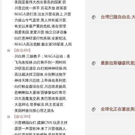
· 美国是最伟大杰出善良的国家.窃
· 川普总统一挥手.百花齐放.群英荟
· MAGA浪打浪.法女川普在路上.川普
台湾已随自由去.
· 力拔山兮气盖世.黑人州长挺川普.
· 有史以来最严重的危机.谁在管理
· 我爱美国.更爱川普.独立日讲话像
· 白灯患神经退行性疾病.全家犯法.
· MAGA高法觉醒.极左派SB晕菜.人民
【政论400】
· 川白辨.三娘教子；MAGA运动：美
· 飞鸟各投林.白灯剩不到一周时间
最新拉斯穆森民意
· 20窃选后遗症.白灯精神神经病.民
· 高法裁决捍卫国体.分别释法拖字
· 神传天降川总统.上帝保佑美利坚.
· 白灯帕金森综合症.川总统表扬高
· 忽喇喇似大厦倾.昏惨惨似灯将尽.
· 20大选魔鬼交易.奥巴黑依靠选民
· 大选辩论.世界献丑.民主党逼宫.
全球化正在篡改美
· 美国种族仇恨心理之源头
【政论399】
· 川普糟蹋白灯.蹂躏CNN.玩弄主持
· 霹雳一声震乾坤.来了川普领路人.
· 白灯是对民主的威胁.是对美国本