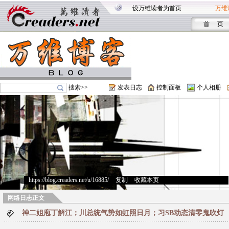
设万维读者为首页
万维
首 页
搜索>>
发表日志
控制面板
个人相册
https://blog.creaders.net/u/16885/
>
复制
>
收藏本页
网络日志正文
神二姐庖丁解江；川总统气势如虹照日月；习SB动态清零鬼吹灯