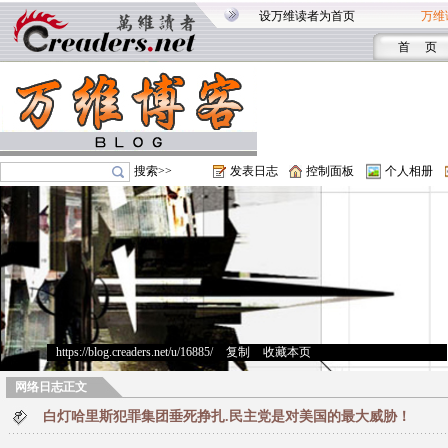
设万维读者为首页
万维
首 页
搜索>>
发表日志
控制面板
个人相册
https://blog.creaders.net/u/16885/
>
复制
>
收藏本页
网络日志正文
白灯哈里斯犯罪集团垂死挣扎.民主党是对美国的最大威胁！