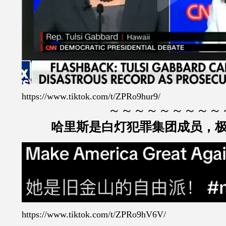
https://www.tiktok.com/t/ZPRo9hur9/
～～～～～～～～～
哈里斯是白灯犯罪集团成员，
https://www.tiktok.com/t/ZPRo9hV6V/