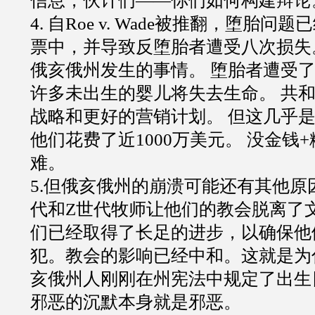
信息，伙计们——你们如何构建辩论
4. 自Roe v. Wade被推翻，堕胎
票中，并导致反堕胎者遭受八次损失
俄亥俄州发生的事情。 堕胎者遭受
许多未出生的婴儿将失去生命。 共
战略和更好的营销计划。 但这几乎
他们花费了近1000万美元。 没金钱
难。
5.但俄亥俄州的崩溃可能还有其他原
代和Z世代牧师让他们的教会脱离了
们已经取得了长足的进步，以确保他
犯。教会的影响已经中和。这就是为
亥俄州人刚刚在州宪法中规定了出生
邪恶的沉默本身就是邪恶。