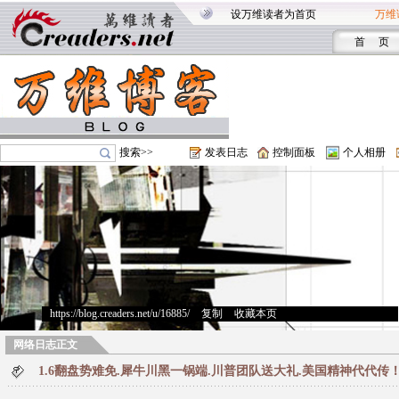
设万维读者为首页
万维
首 页
搜索>>
发表日志
控制面板
个人相册
https://blog.creaders.net/u/16885/
>
复制
>
收藏本页
网络日志正文
1.6翻盘势难免.犀牛川黑一锅端.川普团队送大礼.美国精神代代传