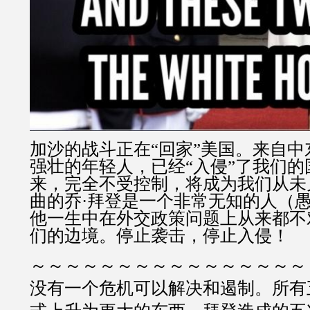
加沙的战斗正在
“
回家
”
美国。来自中
强壮的年轻人，已经
“
入侵
”
了我们的
来，完全不受控制，将成为我们从未
曲的乔
·
拜登是一个非常无知的人（
他一生中在外交政策问题上从来都不
们的边境。停止袭击，停止入侵！
～～～～～～～～～～～～～～～～
没有一个危机可以解决和遏制。所有