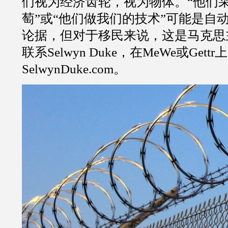
们视为经济齿轮，视为物体。
“
他们
萄
”
或
“
他们做我们的技术
”
可能是自
论据，但对于移民来说，这是马克思
联系
Selwyn Duke
，在
MeWe
或
Gettr
上
SelwynDuke.com
。