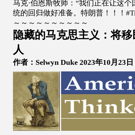
马克
·
伯恩斯牧师：
“
我们正在让这个
统的回归做好准备。特朗普！！！
#T
～～～～～～～～～～
隐藏的马克思主义：将移
人
作者：
Selwyn Duke 2023
年
10
月
23
日