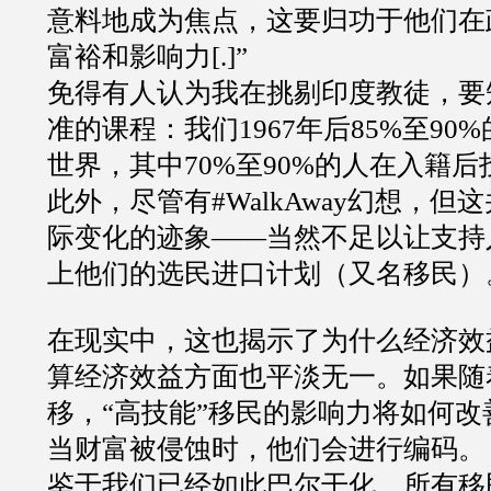
意料地成为焦点，这要归功于他们在
富裕和影响力
[.]”
免得有人认为我在挑剔印度教徒，要
准的课程：我们
1967
年后
85%
至
90%
世界，其中
70%
至
90%
的人在入籍后
此外，尽管有
#WalkAway
幻想，但这
际变化的迹象
——
当然不足以让支持
上他们的选民进口计划（又名移民）
在现实中，这也揭示了为什么经济效
算经济效益方面也平淡无一。如果随
移，
“
高技能
”
移民的影响力将如何改
当财富被侵蚀时，他们会进行编码。
鉴于我们已经如此巴尔干化，所有移