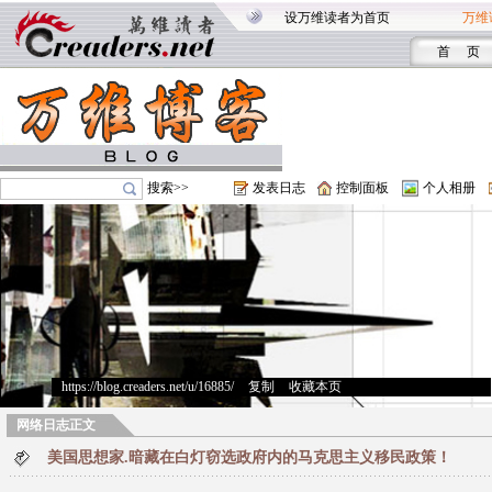
设万维读者为首页
万维
首 页
搜索>>
发表日志
控制面板
个人相册
https://blog.creaders.net/u/16885/
>
复制
>
收藏本页
网络日志正文
美国思想家.暗藏在白灯窃选政府内的马克思主义移民政策！