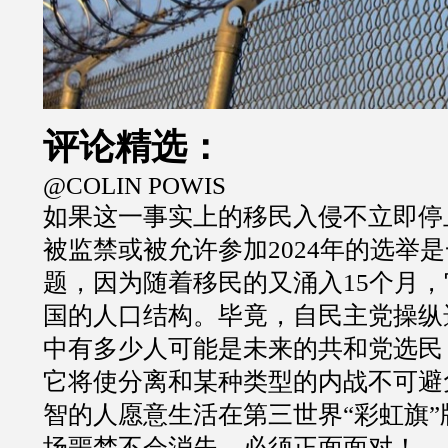
评论精选：
@COLIN POWIS
如果这一事实上的移民入侵不立即停
被监禁或被允许参加
2024
年的选举是
题，因为随着移民的又涌入
15
个月，
国的人口结构。毕竟，自民主党操纵
中有多少人可能是未来的共和党选民
它将使分离和某种类型的内战不可避
智的人愿意生活在第三世界
“
彩虹旗
”
场噩梦不会消失，必须正面面对！