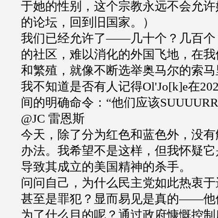
于她的性别，这个宗教永远不会允许
的论坛，回到旧国家。）
我们已经允许了
——
几十个？几百个
的社区，难以消化的外国飞地，在我
和繁殖，就像不断选举奥马尔的索马
我不知道是否有人记得
Ol'Jo[k]e
在
20
间的明确命令：
“
他们应该
SUUUURR
@JC
雷恩斯
今天，除了分为红色和蓝色外，没有
办法。我希望不是这样，但我怀疑它
导致其成立的美国精神的杀手。
问问自己，为什么民主党如此热衷于
甚至是罪犯？显而易见是真的
——
他
为了什么目的呢？通过政府慷慨控制