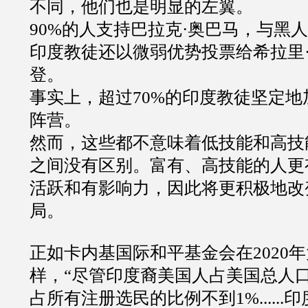
不同，他们也是明显的左翼。
90%
的人支持巴拉克
·
奥巴马，与黑人
印度教徒还以微弱优势投票给希拉里
登。
事实上，超过
70%
的印度教徒坚定地
阵营。
然而，这些都不意味着低技能和高技
之间没有区别。富有、高技能的人更
活跃和有影响力，因此将更积极地改
局。
正如卡内基国际和平基金会在
2020
年
样，
“
尽管印度裔美国人占美国总人
占所有注册选民的比例不到
1%......
印