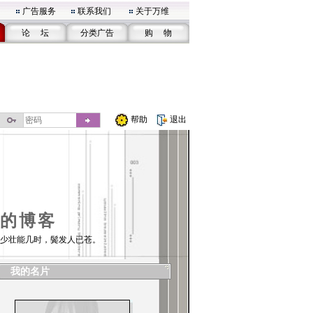
广告服务
联系我们
关于万维
论 坛
分类广告
购 物
帮助
退出
的博客
少壮能几时，鬓发人已苍。
我的名片