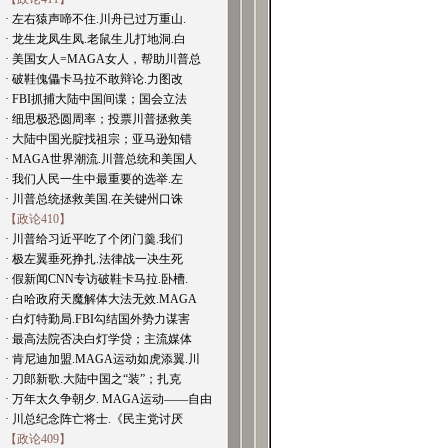
· 左右猿声啼不住.川舟已过万重山.
· 龙生龙凤生凤.老鼠生儿打地洞.白
· 美国女人=MAGA女人，帮助川普总
· 破鞋傀儡卡马拉不敢辩论.力图改
· FBI抓捕大陆中国间谍；国会立法
· 细思极恐圆周率；投票川普拯救美
· 大陆中国光腚找祖宗；亚马逊知错
· MAGA世界潮流.川普总统和美国人
· 我们人民一生中最重要的选举.左
· 川普总统拯救美国.在关键州口诛
【政论410】
· 川普给习近平吃了个闭门羹.我们
· 极左翼垂死挣扎.法律战一决生死
· 假新闻CNN专访破鞋卡马拉.卧槽.
· 白哈政府天魔解体大法无效.MAGA
· 白灯特勤局.FBI勾结国外势力谋害
· 最高法院否决白灯学贷；主流媒体
· 肯尼迪加盟.MAGA运动如虎添翼.川
· 刀郎新歌.大陆中国之“装”；扎克
· 万年太久争朝夕. MAGA运动——自由
· 川总纪念阵亡将士.《民主党讨厌
【政论409】