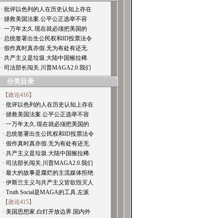
· 批评以色列的人在历史认知上存在
· 拯救美国法案.公平公正选举不容
· 一万年太久.现在就必须把美国的
· 总统签署出生公民权和ID投票法令
· 假作真时真亦假.无为有处有还无.
· 共产主义是垃圾.大陆中国猴拉稀.
· 司法部长闯关.川普MAGA2.0.我们
分类目录
【政论416】
· 批评以色列的人在历史认知上存在
· 拯救美国法案.公平公正选举不容
· 一万年太久.现在就必须把美国的
· 总统签署出生公民权和ID投票法令
· 假作真时真亦假.无为有处有还无.
· 共产主义是垃圾.大陆中国猴拉稀.
· 司法部长闯关.川普MAGA2.0.我们
· 最大的故事是腐烂的主流媒体拒绝
· 伊斯兰主义与共产主义皆欲毁灭人
· Truth Social是MAGA的工具.左派
【政论415】
· 美国思想家.白灯开放边界.国内外