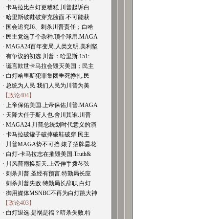
· 卡马拉比白灯更糟糕.川普起诉白
· 哈里斯破鞋破穿充脸面.不可能获
· 国会追究J6、刺杀川普责任；白哈
· 民主党选了个杂种.顶个球用.MAGA
· MAGA24百年变局.人类文明.美利坚
· 有争议的初选.川普：哈里斯.151:
· 谎言欺世卡马拉会毁灭美国；民主
· 白灯哈里斯犯罪集团垂死挣扎.民
· 总统为人民.我们人民为川普为美
【政论404】
· 上帝保佑美国.上帝保佑川普.MAGA
· 天降大任于斯人也.舍川其谁.川普
· MAGA24.川普总统划时代意义的演
· 卡马拉破罐子破摔破鞋破穿.民主
· 川普MAGA势不可挡.婊子招牌昙花
· 白灯-卡马拉志在摧毁美国.Truth&
· 川风普雨换新天.上帝伸手拨琴弦
· 刺杀川普.圣经有预言.特勤局长应
· 刺杀川普失败.特勤局长辞职.白灯
· 御用媒体MSNBC不再为白灯跳大神
【政论403】
· 白灯退选.是祸是福？暗杀失败.特