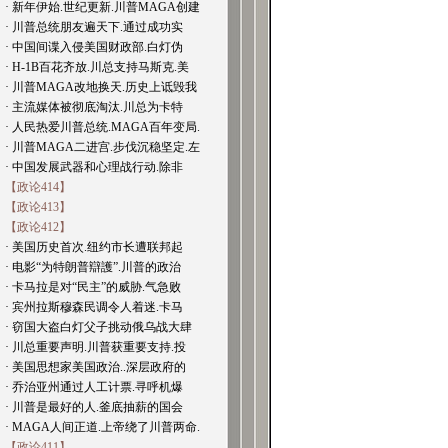
· 新年伊始.世纪更新.川普MAGA创建
· 川普总统朋友遍天下.通过成功实
· 中国间谍入侵美国财政部.白灯伪
· H-1B百花齐放.川总支持马斯克.美
· 川普MAGA改地换天.历史上诋毁我
· 主流媒体被彻底淘汰.川总为卡特
· 人民热爱川普总统.MAGA百年变局.
· 川普MAGA二进宫.步伐沉稳坚定.左
· 中国发展武器和心理战行动.除非
【政论414】
【政论413】
【政论412】
· 美国历史首次.纽约市长遭联邦起
· 电影“为特朗普辯護”.川普的政治
· 卡马拉是对“民主”的威胁.气急败
· 宾州拉斯穆森民调令人着迷.卡马
· 窃国大盗白灯父子挑动俄乌战大肆
· 川总重要声明.川普获重要支持.投
· 美国思想家美国政治..深层政府的
· 乔治亚州通过人工计票.寻呼机爆
· 川普是最好的人.釜底抽薪的国会
· MAGA人间正道.上帝绕了川普两命.
【政论411】