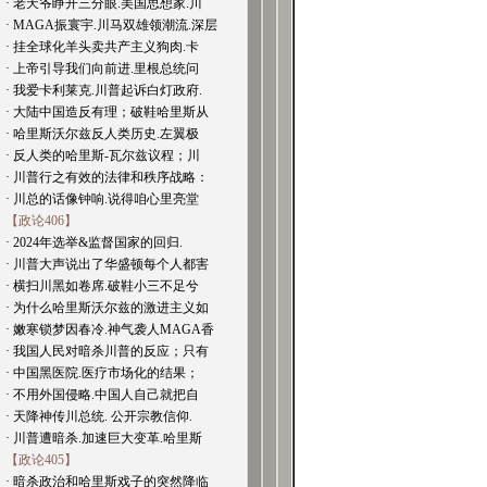
· 老天爷睁开三分眼.美国思想家.川
· MAGA振寰宇.川马双雄领潮流.深层
· 挂全球化羊头卖共产主义狗肉.卡
· 上帝引导我们向前进.里根总统问
· 我爱卡利莱克.川普起诉白灯政府.
· 大陆中国造反有理；破鞋哈里斯从
· 哈里斯沃尔兹反人类历史.左翼极
· 反人类的哈里斯-瓦尔兹议程；川
· 川普行之有效的法律和秩序战略：
· 川总的话像钟响.说得咱心里亮堂
【政论406】
· 2024年选举&监督国家的回归.
· 川普大声说出了华盛顿每个人都害
· 横扫川黑如卷席.破鞋小三不足兮
· 为什么哈里斯沃尔兹的激进主义如
· 嫩寒锁梦因春冷.神气袭人MAGA香
· 我国人民对暗杀川普的反应；只有
· 中国黑医院.医疗市场化的结果；
· 不用外国侵略.中国人自己就把自
· 天降神传川总统. 公开宗教信仰.
· 川普遭暗杀.加速巨大变革.哈里斯
【政论405】
· 暗杀政治和哈里斯戏子的突然降临