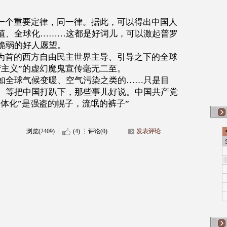
一个重要定律，同一律。据此，可以得出中国人
值、全球化
………
这都是好词儿，可以激起普罗
脆弱的好人愿望。
为首的西方自由民主世界主导、引导之下的全球
产主义
”
的虚幻魔鬼宣传毫无二至。
如全球气候变暖、空气污染之类的
……
只是目
。等把中国打趴下，那些事儿好说。中国共产党
一体化
”
是强盗的幌子，流氓的裤子
”
浏览(2409)
(4)
评论(0)
发表评论