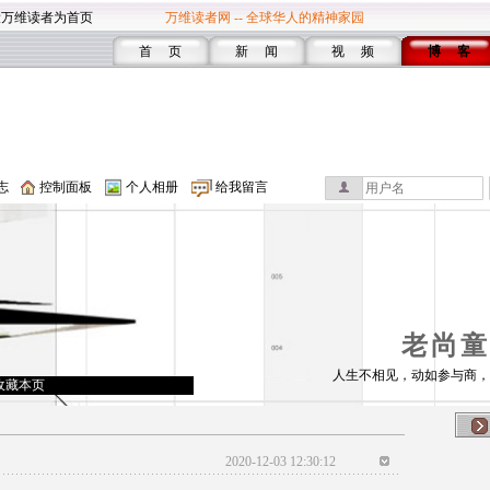
设万维读者为首页
万维读者网 -- 全球华人的精神家园
首 页
新 闻
视 频
博 客
志
控制面板
个人相册
给我留言
老尚童
人生不相见，动如参与商，
收藏本页
2020-12-03 12:30:12