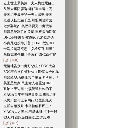
· 史上世上最美第一夫人梅拉尼娅出
· 头等大事防窃选.却任重道远；高
· 美国历史最美第一夫人出书.美国
· 老骥伏枥志在千里.加盟川普阵营.
· 做梦娶媳妇.奥巴马耍完白痴玩破
· 川普总统制胜的关键.里根参加DNC
· DNC高呼川普.被逼疯了.米歇尔伪
· 小肯尼迪投靠川普；DNC吹泡DEI.
· 卡马拉是马克思主义检察官.川黑“
· 马斯克将任职川普政府.DNC白灯绝
【政论408】
· 无情地告别白痴灯总统；DNC大会
· RNC平台文件虾扯蛋；RNC大会的暴
· 川普MAGA碾压共产主义卡马拉；卡
· 美国思想家.民主党人会重复2020
· 政治止于边界.北溪管道被炸的不
· MAGA百年变局世界潮流.川普组阁
· 人民川普与上帝同行.哈里斯毁灭
· 左派自相残杀.卡马拉解释民主：
· MAGA人才辈出.芳龄永继.点中全球
· 83天.打败超级自由党.二进宫.夺
【政论407】