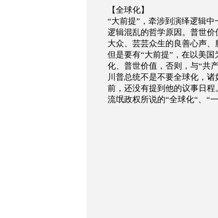
【全球化】
“
大前提
”
，牵涉到演绎逻辑中
逻辑混乱的哲学原因。普世价
大众、芸芸众生的良善心声、
但是要有
“
大前提
”
，在以美国
化、普世价值，否则，与
“
共
川普总统不是不要全球化，诸
前，还没有提到他的议事日程
流氓政权所说的
“
全球化
“
、
“