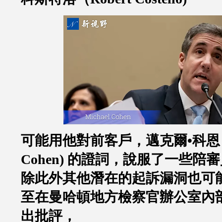
可能用他對前客戶，邁克爾
•
科恩
Cohen)
的證詞，說服了一些陪審
除此外其他潛在的起訴漏洞也可
至在曼哈頓地方檢察官辦公室內
出批評，