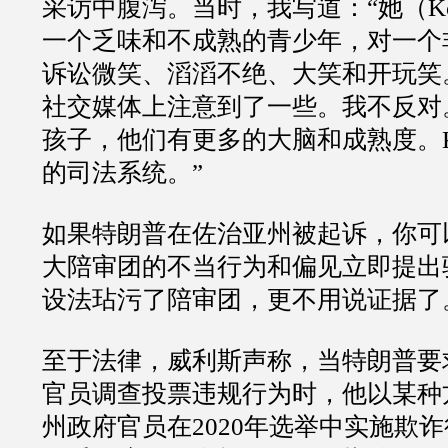
采访中腹泻。当时，我写道：
“
她（
K
一个乏味和不成熟的青少年，对一个
诉讼微笑、滔滔不绝、大笑和开玩笑
社交媒体上注意到了一些。我不反对
孩子，他们有更多的大脑和成熟度。
的司法系统。
”
如果特朗普在佐治亚州被起诉，你可
大陪审团的不当行为和偏见立即提出
设法玷污了陪审团，更不用说证据了
至于法律，威利斯声称，当特朗普要
官员调查投票违规行为时，他以某种
州政府官员在
2020
年选举中实施欺诈