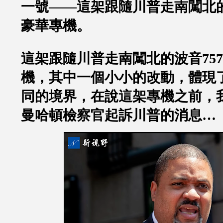
一號
——
這架跟隨川普走南闖北
豪華專機。
這架跟隨川普走南闖北的波音
757
機，其中一個小小的改動，體現
同的境界，在說這架專機之前，
曼哈頓檢察官起訴川普的消息
…