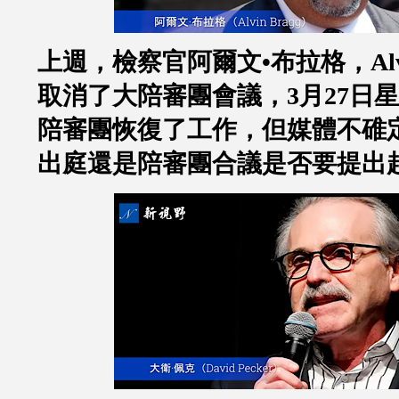
上週，檢察官阿爾文
•
布拉格，
Al
取消了大陪審團會議，
3
月
27
日星
陪審團恢復了工作，但媒體不碓
出庭還是陪審團合議是否要提出