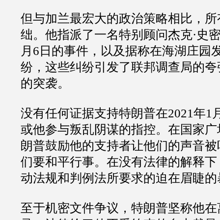
但与加兰最宏大的政治策略相比，所
绌。他指派了一名特别顾问杰克
·
史
月
6
日的事件，以及据称在海湖庄园
纷，这些纠纷引发了联邦调查局的夸
的突袭。
没有任何证据支持特朗普在
2021
年
1
或他参与叛乱阴谋的指控。在国家广
朗普鼓励他的支持者让他们的声音被
们要和平行事。在没有法律的解释下
动法规和判例法所要求的迫在眉睫的
至于机密文件争议，特朗普坚称他在