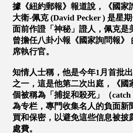
據《紐約郵報》報道說，《國家
大衛
-
佩克
(David Pecker )
是星期
面前作證「神秘」證人，佩克是
曾擔任八卦小報《國家詢問報》
席執行官。
知情人士稱，他是今年
1
月首批出
之一，這是他第二次出庭，《國
個被稱為「捕捉和殺死」（
catch 
為专栏，專門收集名人的負面新
買和保密，以避免這些信息被披
處費。