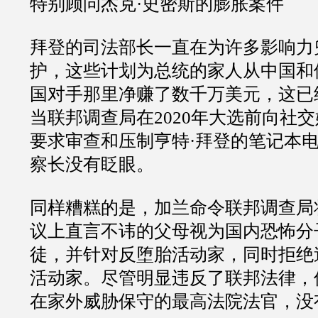
特别顾问杰克
·
史密斯的膨胀案件
拜登的司法部长一直在为许多影响力
护，这些计划为总统的家人从中国和
国对手那里净赚了数千万美元，这已
当联邦调查局在
2020
年大选前向社交
要求审查和压制亨特
·
拜登的笔记本
察长没有眨眼。
同样糟糕的是，加兰命令联邦调查局
议上直言不讳的父母视为国内恐怖分
徒，并针对反堕胎活动家，同时拒绝
活动家。尽管明显违反了联邦法律，
在家外威胁保守的最高法院法官，没