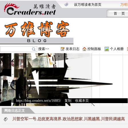
设万维读者为首页
万维
首 页
搜索>>
发表日志
控制面板
个人相册
https://blog.creaders.net/u/16885/
>
复制
>
收藏本页
网络日志正文
川普空军一号.总统更高境界.政治思想家.川黑越黑.川普民调越高