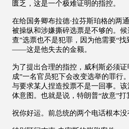
匮乏，这是一个极难证明的指控。
在给国务卿布拉德
·
拉芬斯珀格的两
被操纵和涉嫌撕碎选票是不够的。候
查
”
选票也不是犯罪，因为他需要
“
找
——
这是他失去的金额。
为了提出合理的指控，威利斯必须证
成
”
一名官员犯下会改变选举的罪行
与要求某人捏造投票不是一回事。该
体意图。也就是说，特朗普
“
故意
”
打
祝你好运。前总统的两个电话根本没