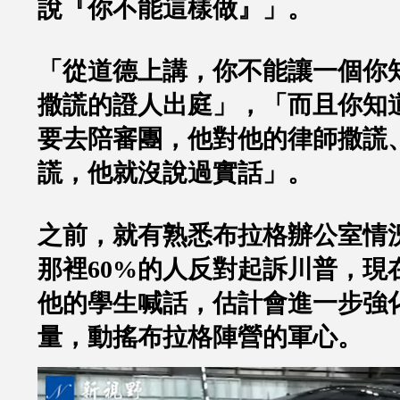
說『你不能這樣做』」。
「從道德上講，你不能讓一個你
撒謊的證人出庭」，「而且你知
要去陪審團，他對他的律師撒謊
謊，他就沒說過實話」。
之前，就有熟悉布拉格辦公室情
那裡
60%
的人反對起訴川普，現
他的學生喊話，估計會進一步強
量，動搖布拉格陣營的軍心。