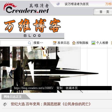
设万维读者为首页
万维
首 页
搜索>>
发表日志
控制面板
个人相册
https://blog.creaders.net/u/16885/
>
复制
>
收藏本页
网络日志正文
世纪大选.百年变局；美国思想家《公民身份的死亡》