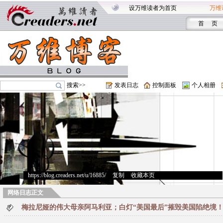
设万维读者为首页
万维
首 页
搜索>>
发表日志
控制面板
个人相册
https://blog.creaders.net/u/16885/
>
复制
>
收藏本页
网络日志正文
梅拉尼娅的伟大母亲阿马利亚；白灯“美国最后”摧毁美国陷绝境