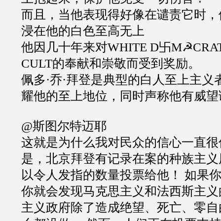
而且，当他表现得好像在谴责它时，
浸在他的白色至高无上
他因几十年来对WHITE D卐M☭CRAT 
CULT的奉献和崇敬而受到奖励。
佩多·乔·拜登是典型的白人至上主义
耀他的至上地位，同时声称他有威望
@斯图尔特迈耶
这就是为什么我对民众的信心一直很
是，北京拜登有记录在案的种族主义
以令人发指的数量投票给他！ 如果
你就会发现马克思主义和法西斯主义
主义政府除了造成绝望、死亡、零自