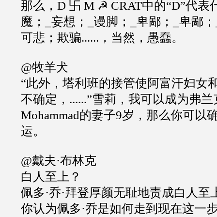
那么，D 卐 M ☭ CRAT中的“D”代
魔；_妄想；_谩脚；_卑鄙；_卑鄙；
可悲；欺骗......，当然，愚蠢。
@牧羊犬
“此外，塔利班的接管使阿富汗妇女
不确定，......”雪莉，我可以成为弗
Mohammad的妻子9岁，那么你可
运。
@戴夫·布林克
白人至上？
佩多·乔·拜登厚颜无耻地责成白人至
你认为佩多·乔是如何走到现在这一