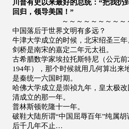
川普有史以来最好的总统：
“把我扔
回归，领导美国！”
～～～～～～～～～
中国落后于世界文明有多远？
牛津大学成立的时候，北宋绍圣三年
剑桥是南宋的嘉定二年元太祖。
古希腊数学家埃拉托斯特尼（公元前2
194年），那个时候就用几何算出来
是秦统一六国时期。
哈佛大学成立是崇祯九年，皇太极改
清成立的那一年。
普林斯顿乾隆十一年。
破鞋大陆所谓“中国屈辱百年”纯属
后千几年不止…