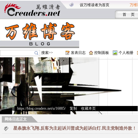
设万维读者为首页
万维
首 页
搜索>>
发表日志
控制面板
个人相册
https://blog.creaders.net/u/16885/
>
复制
>
收藏本页
网络日志正文
星条旗永飞翔.反客为主起诉川普成为起诉白灯.民主党制造外敌！