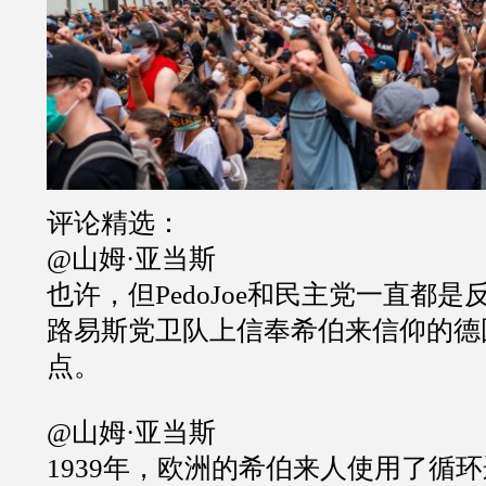
评论精选：
@山姆·亚当斯
也许，但PedoJoe和民主党一直都
路易斯党卫队上信奉希伯来信仰的德
点。
@山姆·亚当斯
1939年，欧洲的希伯来人使用了循