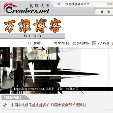
设万维读者为首页
万维
首 页
搜索>>
发表日志
控制面板
个人相册
https://blog.creaders.net/u/16885/
>
复制
>
收藏本页
网络日志正文
中国非法移民越来越多.白灯国土安全部长遭弹劾