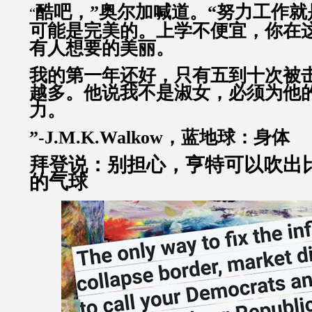
酷吧，”奥尔加喊道。“努力工作
“
可能是完美的。上学不便宜，你在
有人想要的美丽。
我的第一年还好，只有五到十次被
越多。他说我不是淑女，必须为他
力。
”-J.M.K.Walkow，蓝地球：身体
拜登说：别担心，亨特可以吹出
的气球