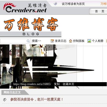
设万维读者为首页
万维
首 页
搜索>>
发表日志
控制面板
个人相册
https://blog.creaders.net/u/16885/
>
复制
>
收藏本页
网络日志正文
参院否决疫苗令，老川一怒震天庭！