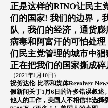
正是这样的
RINO
让民主
们的国家
!
我们的边界，
队，我们的经济，通货膨
病毒和阿富汗的可怕处理
们民主党管理的城市中猖
正在把我们的国家撕成碎
（
2021
年
1
月
10
日）
祝贺达伦
-
比蒂和媒体
Revolver New
假新闻关于
1
月
6
日的许多错误叙述
他人的工作，美国人不相信非选择