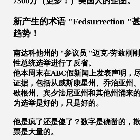
7500
万（更多！）美国人的企图。
新产生的术语
"Fedsurrection "
趋势！
南达科他州的
"
参议员
"
迈克
-
劳兹刚刚
性总统选举进行了反省。
他本周末在
ABC
假新闻上发表声明，
证据，包括从威斯康星州、乔治亚州
歇根州、宾夕法尼亚州和其他州涌来
为选举是好的，只是好的。
他是疯了还是傻了？数字是确凿的，
票是大量的。