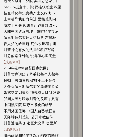
· 老天爷睁开三分眼.美国思想家.川
· MAGA振寰宇.川马双雄领潮流.深层
· 挂全球化羊头卖共产主义狗肉.卡
· 上帝引导我们向前进.里根总统问
· 我爱卡利莱克.川普起诉白灯政府.
· 大陆中国造反有理；破鞋哈里斯从
· 哈里斯沃尔兹反人类历史.左翼极
· 反人类的哈里斯-瓦尔兹议程；川
· 川普行之有效的法律和秩序战略：
· 川总的话像钟响.说得咱心里亮堂
【政论406】
· 2024年选举&监督国家的回归.
· 川普大声说出了华盛顿每个人都害
· 横扫川黑如卷席.破鞋小三不足兮
· 为什么哈里斯沃尔兹的激进主义如
· 嫩寒锁梦因春冷.神气袭人MAGA香
· 我国人民对暗杀川普的反应；只有
· 中国黑医院.医疗市场化的结果；
· 不用外国侵略.中国人自己就把自
· 天降神传川总统. 公开宗教信仰.
· 川普遭暗杀.加速巨大变革.哈里斯
【政论405】
· 暗杀政治和哈里斯戏子的突然降临