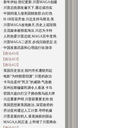
· 新年伊始.世纪更新.川普MAGA创建
· 川普总统朋友遍天下.通过成功实
· 中国间谍入侵美国财政部.白灯伪
· H-1B百花齐放.川总支持马斯克.美
· 川普MAGA改地换天.历史上诋毁我
· 主流媒体被彻底淘汰.川总为卡特
· 人民热爱川普总统.MAGA百年变局.
· 川普MAGA二进宫.步伐沉稳坚定.左
· 中国发展武器和心理战行动.除非
【政论414】
【政论413】
【政论412】
· 美国历史首次.纽约市长遭联邦起
· 电影“为特朗普辯護”.川普的政治
· 卡马拉是对“民主”的威胁.气急败
· 宾州拉斯穆森民调令人着迷.卡马
· 窃国大盗白灯父子挑动俄乌战大肆
· 川总重要声明.川普获重要支持.投
· 美国思想家美国政治..深层政府的
· 乔治亚州通过人工计票.寻呼机爆
· 川普是最好的人.釜底抽薪的国会
· MAGA人间正道.上帝绕了川普两命.
【政论411】