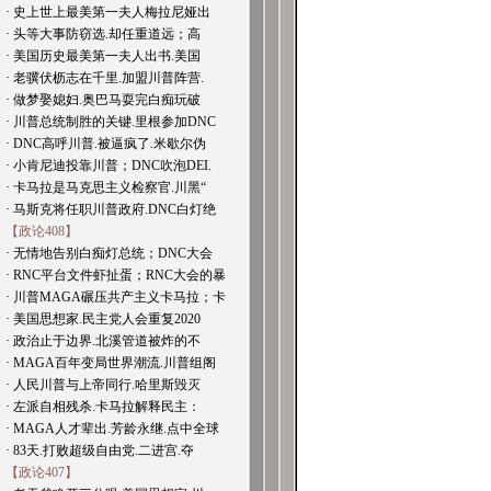
· 史上世上最美第一夫人梅拉尼娅出
· 头等大事防窃选.却任重道远；高
· 美国历史最美第一夫人出书.美国
· 老骥伏枥志在千里.加盟川普阵营.
· 做梦娶媳妇.奥巴马耍完白痴玩破
· 川普总统制胜的关键.里根参加DNC
· DNC高呼川普.被逼疯了.米歇尔伪
· 小肯尼迪投靠川普；DNC吹泡DEI.
· 卡马拉是马克思主义检察官.川黑“
· 马斯克将任职川普政府.DNC白灯绝
【政论408】
· 无情地告别白痴灯总统；DNC大会
· RNC平台文件虾扯蛋；RNC大会的暴
· 川普MAGA碾压共产主义卡马拉；卡
· 美国思想家.民主党人会重复2020
· 政治止于边界.北溪管道被炸的不
· MAGA百年变局世界潮流.川普组阁
· 人民川普与上帝同行.哈里斯毁灭
· 左派自相残杀.卡马拉解释民主：
· MAGA人才辈出.芳龄永继.点中全球
· 83天.打败超级自由党.二进宫.夺
【政论407】