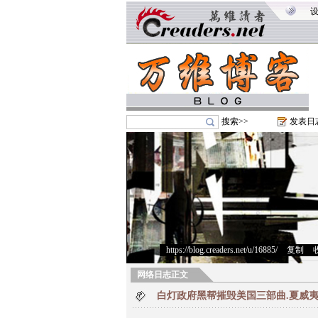
搜索>>
发表日
https://blog.creaders.net/u/16885/
>
复制
>
网络日志正文
白灯政府黑帮摧毁美国三部曲.夏威夷