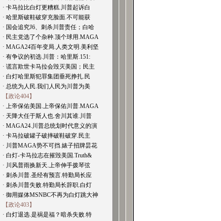
· 卡马拉比白灯更糟糕.川普起诉白
· 哈里斯破鞋破穿充脸面.不可能获
· 国会追究J6、刺杀川普责任；白哈
· 民主党选了个杂种.顶个球用.MAGA
· MAGA24百年变局.人类文明.美利坚
· 有争议的初选.川普：哈里斯.151:
· 谎言欺世卡马拉会毁灭美国；民主
· 白灯哈里斯犯罪集团垂死挣扎.民
· 总统为人民.我们人民为川普为美
【政论404】
· 上帝保佑美国.上帝保佑川普.MAGA
· 天降大任于斯人也.舍川其谁.川普
· MAGA24.川普总统划时代意义的演
· 卡马拉破罐子破摔破鞋破穿.民主
· 川普MAGA势不可挡.婊子招牌昙花
· 白灯-卡马拉志在摧毁美国.Truth&
· 川风普雨换新天.上帝伸手拨琴弦
· 刺杀川普.圣经有预言.特勤局长应
· 刺杀川普失败.特勤局长辞职.白灯
· 御用媒体MSNBC不再为白灯跳大神
【政论403】
· 白灯退选.是祸是福？暗杀失败.特