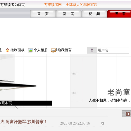
设万维读者为首页
万维读者网 -- 全球华人的精神家园
首 页
新 闻
视 频
博 客
志
控制面板
个人相册
给我留言
老尚童
人生不相见，动如参与商，
收藏本页
火.阿富汗撤军.抄川普家！
2023-08-20 22:03:16