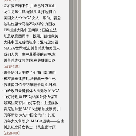
· 左右猿声啼不住.川舟已过万重山.
· 龙生龙凤生凤.老鼠生儿打地洞.白
· 美国女人=MAGA女人，帮助川普总
· 破鞋傀儡卡马拉不敢辩论.力图改
· FBI抓捕大陆中国间谍；国会立法
· 细思极恐圆周率；投票川普拯救美
· 大陆中国光腚找祖宗；亚马逊知错
· MAGA世界潮流.川普总统和美国人
· 我们人民一生中最重要的选举.左
· 川普总统拯救美国.在关键州口诛
【政论410】
· 川普给习近平吃了个闭门羹.我们
· 极左翼垂死挣扎.法律战一决生死
· 假新闻CNN专访破鞋卡马拉.卧槽.
· 白哈政府天魔解体大法无效.MAGA
· 白灯特勤局.FBI勾结国外势力谋害
· 最高法院否决白灯学贷；主流媒体
· 肯尼迪加盟.MAGA运动如虎添翼.川
· 刀郎新歌.大陆中国之“装”；扎克
· 万年太久争朝夕. MAGA运动——自由
· 川总纪念阵亡将士.《民主党讨厌
【政论409】