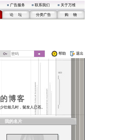
广告服务
联系我们
关于万维
论 坛
分类广告
购 物
帮助
退出
的博客
少壮能几时，鬓发人已苍。
我的名片