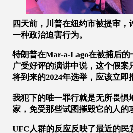
四天前，川普在纽约市被提审，
一种政治迫害行为。
特朗普在
Mar-a-Lago
在被捕后的
广受好评的演讲中说，这个假案
将到来的
2024
年选举，应该立即
我犯下的唯一罪行就是无所畏惧
家，免受那些试图摧毁它的人的
UFC
人群的反应反映了最近的民