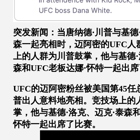
突发新闻：当唐纳德
·川普
与基德
森一起亮相时，迈阿密的
UFC
人
上的人群为川普鼓掌，他与基德
·
森和
UFC
老板达娜
·
怀特一起出席
UFC
的迈阿密粉丝被美国第
45
任
普
出人意料地亮相。竞技场上的
掌，他与基德
·
洛克、迈克
·
泰森
怀特一起出席了比赛。