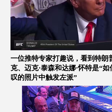
一位推特专家打趣说，看到特朗
克、迈克
·
泰森和达娜
·
怀特是
“
如
叹的照片中触发左派
”