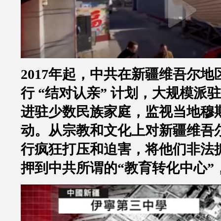
2017
年起，中共在新疆维吾尔地
行
“
结对认亲
”
计划，大规模派驻
进驻少数民族家庭，监视当地穆
动。从宗教和文化上对新疆维吾
行疯狂打压和迫害，将他们非法
押到中共所谓的
“
教育转化中心
”