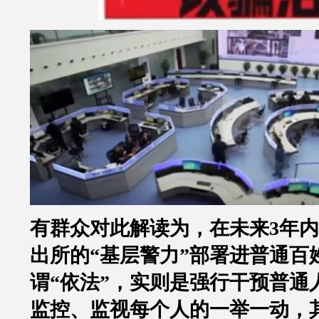
有群众对此解读为，在未来
3
年内
出所的
“
基层警力
”
部署进普通百
谓
“
依法
”
，实则是强行干预普通
监控、监视每个人的一举一动，