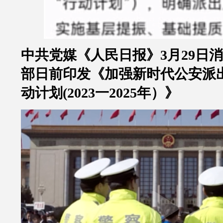
中共党媒《人民日报》
3
月
29
日消
部日前印发《加强新时代公安派
动计划
(2023
一
2025
年）》