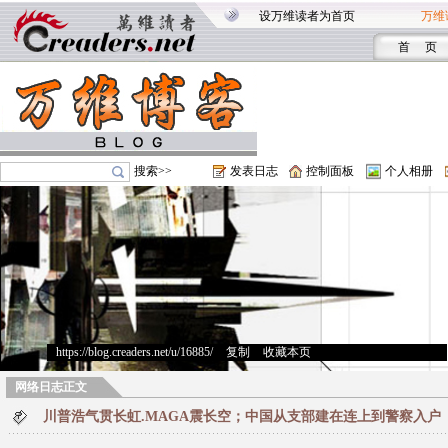
设万维读者为首页
万维
首 页
搜索>>
发表日志
控制面板
个人相册
https://blog.creaders.net/u/16885/
>
复制
>
收藏本页
网络日志正文
川普浩气贯长虹.MAGA震长空；中国从支部建在连上到警察入户