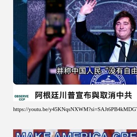
https://youtu.be/y45KNqsNXWM?si=SAJt6PB4kMD