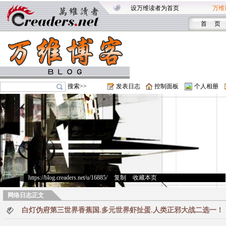
设万维读者为首页
万维
首 页
搜索>>
发表日志
控制面板
个人相册
https://blog.creaders.net/u/16885/
>
复制
>
收藏本页
网络日志正文
白灯伪府第三世界香蕉国.多元世界虾扯蛋.人类正邪大战二选一！