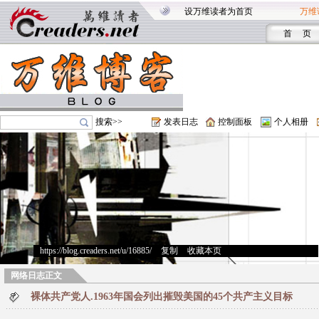
设万维读者为首页
万维
首 页
搜索>>
发表日志
控制面板
个人相册
https://blog.creaders.net/u/16885/
>
复制
>
收藏本页
网络日志正文
裸体共产党人.1963年国会列出摧毁美国的45个共产主义目标