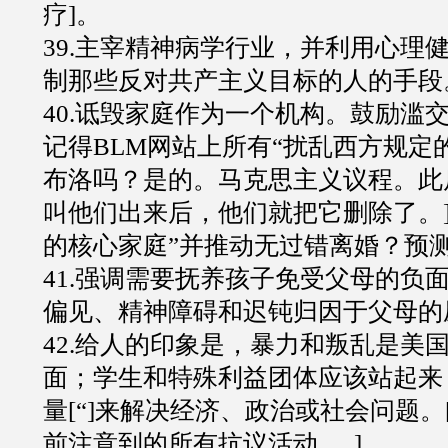
疗]。
39.主宰精神病学行业，并利用心理
制那些反对共产主义目标的人的手段
40.诋毁家庭作为一个机构。鼓励滥
记得BLM网站上所有“扰乱西方规定
布洛吗？是的。马克思主义议程。此
叫他们出来后，他们就把它删除了。]
的核心家庭”并推动无过错离婚？预测于
41.强调需要抚养孩子免受父母的负
偏见、精神障碍和迟钝归因于父母的
42.给人的印象是，暴力和叛乱是美
面；学生和特殊利益团体应该站起来，
量[“]来解决经济、政治或社会问题。[
前注意到的所有抗议活动......]