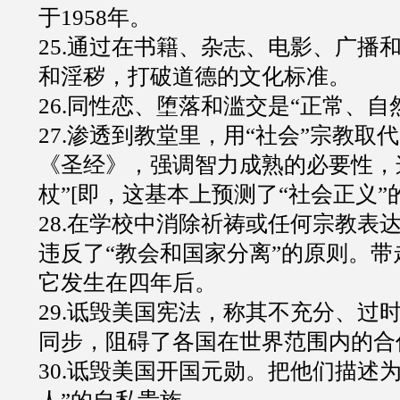
于1958年。
25.通过在书籍、杂志、电影、广播
和淫秽，打破道德的文化标准。
26.同性恋、堕落和滥交是“正常、自
27.渗透到教堂里，用“社会”宗教取
《圣经》，强调智力成熟的必要性，
杖”[即，这基本上预测了“社会正义”
28.在学校中消除祈祷或任何宗教表
违反了“教会和国家分离”的原则。
它发生在四年后。
29.诋毁美国宪法，称其不充分、过
同步，阻碍了各国在世界范围内的合
30.诋毁美国开国元勋。把他们描述