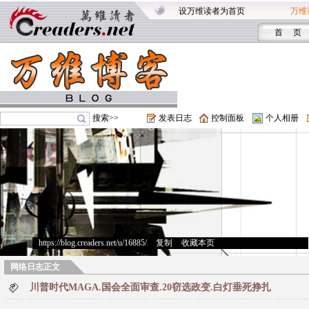
设万维读者为首页
万维
首 页
搜索>>
发表日志
控制面板
个人相册
https://blog.creaders.net/u/16885/
>
复制
>
收藏本页
网络日志正文
川普时代MAGA.国会全面审查.20窃选政变.白灯垂死挣扎