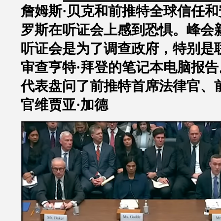
詹姆斯
·
贝克和前推特全球信任和
罗斯在听证会上感到恐惧。峰会
听证会是为了调查政府，特别是
审查亨特
·
拜登的笔记本电脑报告
代表盘问了前推特首席法律官、
官维贾亚
·
加德