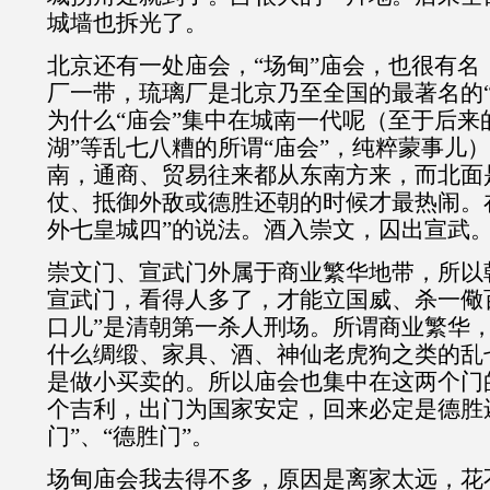
城墙也拆光了。
北京还有一处庙会，“场甸”庙会，也很有名
厂一带，琉璃厂是北京乃至全国的最著名的“
为什么“庙会”集中在城南一代呢（至于后来的
湖”等乱七八糟的所谓“庙会”，纯粹蒙事儿
南，通商、贸易往来都从东南方来，而北面
仗、抵御外敌或德胜还朝的时候才最热闹。
外七皇城四”的说法。酒入崇文，囚出宣武
崇文门、宣武门外属于商业繁华地带，所以
宣武门，看得人多了，才能立国威、杀一儆
口儿”是清朝第一杀人刑场。所谓商业繁华
什么绸缎、家具、酒、神仙老虎狗之类的乱
是做小买卖的。所以庙会也集中在这两个门
个吉利，出门为国家安定，回来必定是德胜
门”、“德胜门”。
场甸庙会我去得不多，原因是离家太远，花