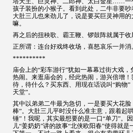
塔天王、巨灵神、二郎神、太白金星……一
孩子装扮的小猴子。看到此处，二牛非要吵
大肚三儿也来劲儿了，说是要买巨灵神用的
嘛。
再之后的扭秧歌、霸王鞭、锣鼓阵就属于收
正所谓：连台好戏终收场，喜怒哀乐一并消
**********
庙会上的“彩车游行”犹如一幕幕过街大戏，
热闹。来逛庙会的，经此热闹，游兴倍增！
待，待什么？买东西、用现在话说叫“购物”
天堂”。
其中以弟弟二牛最为急切，一是要买大花脸
棒”。大肚三儿平时没什么准主意，跟着起哄
锤”！我呢，其实最想要的是一口“单刀”。
儿“姜奶奶”讲的故事“北侠欧阳春”使得就是