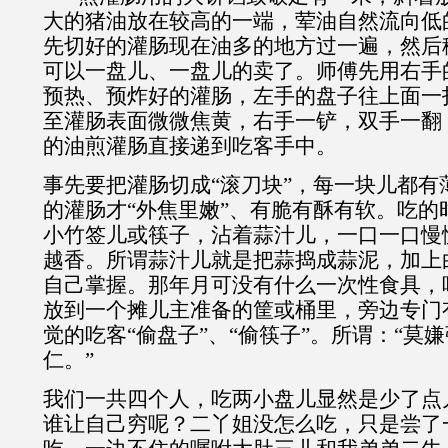
大的猪油放在较高的一端，荤油自然流向低
先切好的灌肠现在油多的地方过一遍，然后
可以一盘儿、一盘儿的卖了。师傅先用右手
预热、预炸好的灌肠，左手的盘子往上面一
至灌肠表面微微焦黄，右手一铲，双手一翻
的油煎灌肠直接递到吃客手中。
事先要把灌肠切成“滚刀块”，每一块儿都有
的灌肠才“外焦里嫩”、有脆有酥有软。吃的
小竹签儿或筷子，沾着蒜汁儿，一口一口慢
越香。所谓蒜汁儿就是把蒜捣成蒜泥，加上
自己掌握。那年月可没有什么一次性食具，
放到一个摊儿主准备的筐或桶里，旁边专门
觉的吃客“偷盘子”、“偷筷子”。所谓：“莫
仁。”
我们一共四个人，吃两小盘儿显然是少了点
谁让自己穷呢？二丫姐没怎么吃，只是尝了