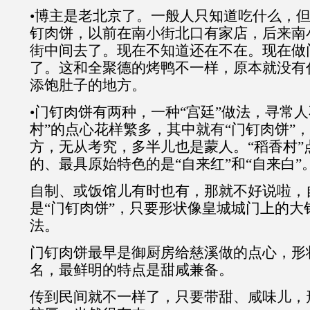
•博主是老北京了。一般人只知道吃什么，
钉肉饼，以前在南小街北口有家店，后来南
街中间去了。现在不知道还在不在。现在做
了。这和全聚德的烤鸭不一样，原本就没有
添饱肚子的地方。
•门钉肉饼有两种，一种“宫廷”做法，寻常人
村”的点心花样繁多，其中就有“门钉肉饼”
方，无从考究，多半儿也是蒙人。“稻香村”
的、最具原始特色的是“自来红”和“自来白”
自制、或饭馆儿有时也有，那就不好说啦，
是“门钉肉饼”，只要形状像皇城城门上的大
法。
门钉肉饼最早是御厨房给慈溪做的点心，形
名，最鲜明的特点是甜咸兼备。
传到民间就不一样了，只要带甜、咸味儿，