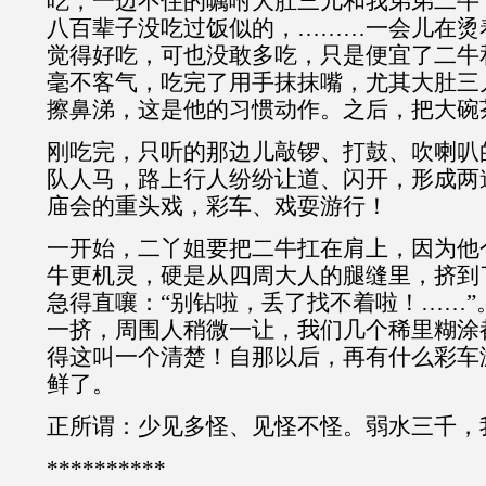
吃，一边不住的嘱咐大肚三儿和我弟弟二牛
八百辈子没吃过饭似的，………一会儿在烫
觉得好吃，可也没敢多吃，只是便宜了二牛
毫不客气，吃完了用手抹抹嘴，尤其大肚三
擦鼻涕，这是他的习惯动作。之后，把大碗
刚吃完，只听的那边儿敲锣、打鼓、吹喇叭
队人马，路上行人纷纷让道、闪开，形成两
庙会的重头戏，彩车、戏耍游行！
一开始，二丫姐要把二牛扛在肩上，因为他
牛更机灵，硬是从四周大人的腿缝里，挤到
急得直嚷：“别钻啦，丢了找不着啦！……”
一挤，周围人稍微一让，我们几个稀里糊涂
得这叫一个清楚！自那以后，再有什么彩车
鲜了。
正所谓：少见多怪、见怪不怪。弱水三千，
**********