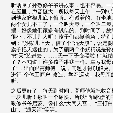
听话匣子孙敬修爷爷讲故事，也不容易。一
在屋里，声音挺大，所以每天上午，一到9
到他家窗根儿底下偷听。有蹲着的、有坐地
两个女儿不干了，一个叫大琴，一个叫二琴
摆，好像她们家多有钱似的。到时间了，故
很小，不让别人听！孩子们都挺着急，特别
到：“孙猴儿上天，借了个“混天旗”，说是
旗子把天遮住的，为了骗两个小妖精说是孙
把“天”装进去，……天一下子变黑啦！”就
了？不知道！许多孩子跟我一样。幸亏我母
子”，出面跟高师傅一说，问题才得以解决
进行“个体工商户”改造、学习运动。我母亲
听。
之后更好了，每天到时间，高师傅就把收音
一块儿听！那叫一个痛快。所以“西游记”的
敬修爷爷启蒙。像什么“大闹天宫”、“三打白
山”、“通天河”等等。