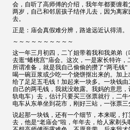
会，自听了高师傅的介绍，我年年都要缠着
两岁，自己和邻居孩子结伴儿去，因为离家
去。
正是：庙会真假难分辨，路途远近认得清。
～～～～～～～～～～
这一年三月初四，二丫姐带着我和我弟弟（
去逛“蟠桃宫”庙会。这次，一是家长特许，
所谓准备，就是我自己偷偷的攒了“两毛钱”
喝一碗豆浆或少吃一个烧饼抠出来的。加上
给了足足五毛钱！加起来一块多。一块钱由
自己的两毛钱，我就没敢露。我妈的意思，让
轨电车）去，估计只要买三张票就行，二牛
电车从东单坐到花市，刚好三站，一张票三
说起那一块钱，还有一个细节，本来呢，打
去，他是“老庙会”啦，年年去，给人家剃头
不想高师傅面露难色，不愿意带。后来我才