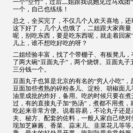
一个“空竹”，过后二姐跟我说她见过马戏团
一个，自己也练练！
总之，全买完了，不仅几个人欢天喜地，还
这下好了，几个人也饿了，二姐跟大家商量
呢，别吃东西，要是吃东西呢，就走着回家
儿上，谁不想吃好吃的呀？
二姐经验丰富，找了个带棚子、有板凳儿，
了两大碗“豆面丸子”，两个烧饼。豆面丸子
三分钱一个。
豆面丸子也算是北京的有名的“穷人小吃”，
豆面加些煮熟的碎粉条儿、淀粉、胡椒面儿
油里成批的炸好，备用。吃的时候只要在煮开
过，有的直接丸子加“热汤”，煮都不用煮，
吃起来非常方便。说着容易，不论丸子还是
夫、秘方、配套的佐料，一般人家自己绝对
现加芝麻酱、香菜、蒜末儿、韭菜花儿等等