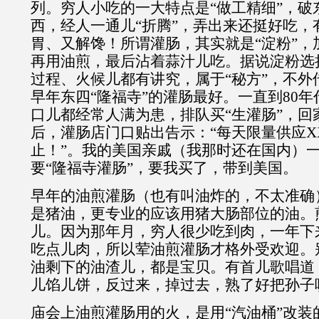
列。穷人小吃的一大特点是“做工精细”，破
西，经人一通儿“折腾”，弄出来还挺好吃，
胃、又解馋！所谓灌肠，其实就是“淀粉”，
再用油煎，最后沾着蒜汁儿吃。据说淀粉选
过程、火候儿都有讲究，属于“秘方”，不外
早年东四“隆福寺”的灌肠最好。一直到80
口儿都经常人满为患，排队买“生灌肠”，回
后，灌肠店门口贴出告示：“每天限量供应X
止！”。我的美国亲戚（我那时还在国内）
要“隆福寺灌肠”，要我买了，带到美国。
早年的油煎灌肠（也有叫油炸的，不太准确
是猪油，更专业的应该用猪大肠部位的油。
儿。因为那年月，穷人很少吃到肉，一年下
吃点儿肉，所以荤油煎灌肠才格外受欢迎。
油剩下的油渣儿，都是宝贝。有首儿歌唱道
儿馅儿饼，反过来，掉过去，熟了好把孙子
庙会上油煎灌肠用的火，是用“汽油桶”改装