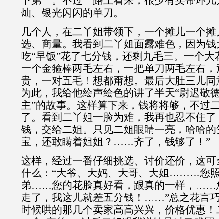
下第一。不过一路上看来，很少有卖带环儿
灿、银光闪闪的单刀。
几个人，在二丫姐带领下，一个摊儿一个摊
选、商量。我看到二丫姐面露难色，因为钱
吃“早饭”花了七分钱，还剩九毛三。一个大
一个金箍棒两毛左右，一把单刀两毛左右，甭
贵，一对五毛！想都甭想。最后大肚三儿同意
为此，我给他绘声绘色的讲了半天“尉迟敬
主”的故事。这样算下来，钱将将够，不过
了。看到二丫姐一脸为难，我再也忍不住了
钱，交给二姐。只见二姐眼睛一亮，哈哈的
宝，还敢瞒着姐姐？……齐了，钱够了！”
这样，经过一番仔细挑选、讨价还价，这可
什么：“大爷、大妈、大哥、大姐………您
弟……您的花脸真好看，跟真的一样，……
走了，我这儿就差五分钱！……”总之花言
时候哄的那几个卖家高高兴兴，价格优惠！