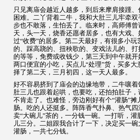
只见离庙会越近人越多，到后来摩肩接踵、
困难。二丫背着二牛，我和大肚三儿牢牵双
步也不敢落，生怕丢了。临来时，高师傅曾
天，头一天，烧香还愿者居多，也有大戏、
过“收费”的居多。第二天最好，有很多小玩
的、踩高跷的、扭秧歌的、变戏法儿的、打
的等等，免费或收钱少，第三天到中午就开
两口便宜的小吃，买点儿“处理”货，买多大
择了第二天，三月初四，这一天人最多。
好不容易挤到了庙会的边缘地带，二牛嚷着
肚三儿也跟着起哄，也要吃，还拍拍肚子，
不肯走了。也难怪，旁边刚好有个“灌肠”摊
肠。吃的人还挺多。阵阵香气扑鼻、热气四
卖“大碗儿”茶的，一分钱一碗。一打听，灌
儿三分。二姐跟我合计了一下，决定买一碗
灌肠，一共七分钱。