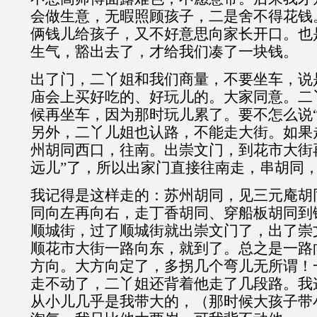
会做生意，无暇照顾孩子，二是舍不得花钱
俩钱儿给孩子，又不好意思向家长开口。也
生气，豁出去了，才给我们凑了一块钱。
出了门，二丫姐和我们商量，不要坐车，说
庙会上买好吃的、好玩儿的。大家同意。二
候再坐车，因为那时玩儿累了。要不怎么说“
另外，二丫儿姐也认路，不能走大街。如果
州胡同西口，往南。出崇文门，到花市大街
远儿”了，所以出家门直接往南走，串胡同
我记得是这样走的：苏州胡同，见三元庵胡
同向左再向右，走丁香胡同、穿船板胡同到
顺城街，过了顺城街就出崇文门了，出了崇
顺花市大街一路向东，就到了。总之是一路
方向。大方向定了，多拐几个弯儿无所谓！
走不动了，二丫姐还背着他走了几段路。我
从小儿几乎是我带大的，（那时候大孩子带