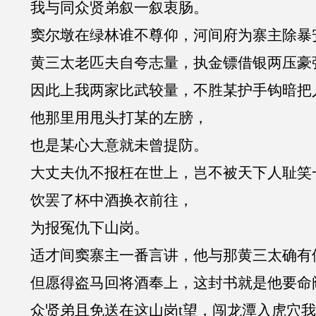
我与同众贤弟叙一叙衷肠。
窦尔墩在绿林谁不尊仰，河间府为寨主除暴
黄三太老匹夫自夸志量，执金镖借银两压豪
因此上我两家比武较量，不胜某护手钩暗把
他那里用甩头打某的左膀，
也是某心大意就未曾提防。
大丈夫仇不报枉在世上，岂不被天下人耻笑
饮罢了杯中酒换衣前往，
为报冤仇下山岗。
适才间窦寨主一番言讲，他与那黄三太确有
但愿得盗马回将酒奉上，这封书就是他要命
众贤弟且免送在这山岗t望，闯龙潭入虎穴