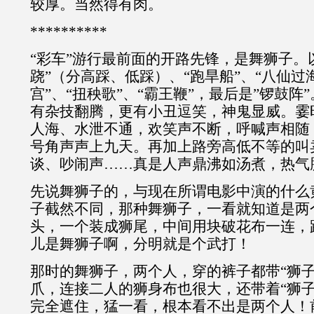
较厚。当然得有肉。
**********
“彩车”游行最前面的开路先锋，是舞狮子。
跷”（分高踩、低踩）、“跑旱船”、“八仙过
宫”、“扭秧歌”、“霸王鞭”，最后是”锣鼓阵
有杂技翻腾，更有小丑逗笑，神鬼显威。霎
人海、水泄不通，欢笑声不断，呼喊声相随
号角声声上九天。再加上路旁高低不等的叫
谈、吵闹声……真是人声鼎沸如汤煮，热气
先说舞狮子的，与现在所谓电影中演的什么
子截然不同，那种舞狮子，一看就知道是两
头，一个装成狮尾，中间用块破花布一连，
儿是舞狮子啊，分明就是个武打！
那时的舞狮子，两个人，穿的裤子都带“狮子
爪，连接二人的狮身布也很大，还带着“狮子
完全遮住，猛一看，根本看不出是两个人！