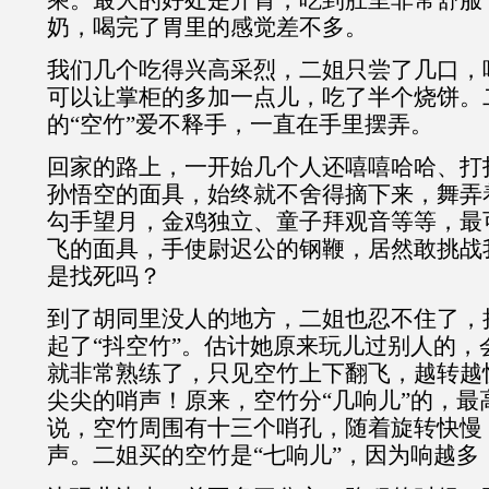
乘。最大的好处是开胃，吃到肚里非常舒服
奶，喝完了胃里的感觉差不多。
我们几个吃得兴高采烈，二姐只尝了几口，
可以让掌柜的多加一点儿，吃了半个烧饼。
的“空竹”爱不释手，一直在手里摆弄。
回家的路上，一开始几个人还嘻嘻哈哈、打
孙悟空的面具，始终就不舍得摘下来，舞弄
勾手望月，金鸡独立、童子拜观音等等，最
飞的面具，手使尉迟公的钢鞭，居然敢挑战
是找死吗？
到了胡同里没人的地方，二姐也忍不住了，
起了“抖空竹”。估计她原来玩儿过别人的，
就非常熟练了，只见空竹上下翻飞，越转越
尖尖的哨声！原来，空竹分“几响儿”的，最
说，空竹周围有十三个哨孔，随着旋转快慢
声。二姐买的空竹是“七响儿”，因为响越多