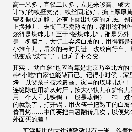
高一米多，直径二尺多，立起来够高、够大
计”好的铁壁支架、铁丝固定好，搪上厚厚
需要搪成炉膛，还有下面出炉灰的炉底。别
上摆摊儿、走街串巷卖熟食的，都用这种炉
烧得是煤球儿！至于“摇煤球儿”，那是另外
是十冬腊月，大街上卖烤白薯的，用得都是
小推车儿，后来的与时具进，改成自行车、
也变成“煤气”了，但炉子不会变。
其实，“烤白薯”也应当算是北京乃至北方的
种“小吃”自家也能做而已。记得小时候，家
烤，以父亲的技术最高。家里的煤球儿炉子，
连缝隙也用炉灰封严，按大小快儿在炉台儿
用一个大号儿铁锅（一般是蒸锅）一扣，过
的就熟了，打开锅，用火筷子把熟了的白薯
着再烤……中间要把白薯翻转几次，以便烤
外面买的差！
煎灌肠用的大饼铛致敬足有一米，斜着放