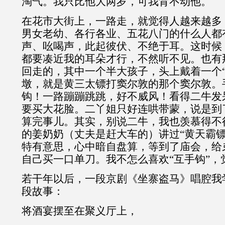
淘气。我只比他大两岁，可我背不动他。
在花市大街上，一路走，就觉得人越来越多
男女老幼、各行各业、五花八门的什么人都
声、吆喝声，此起彼伏、不绝于耳。这时候
都要凑近我的耳朵才行，不然听不见。也有
回走的，其中一个半大孩子，头上戴着一个“
墩，就是黄三太镖打窦尔敦的那个窦尔敦。
钩！一路蹦蹦跳跳，好不威风！看得二牛发
要买大花脸。二丫姐只好连哄带蒙，说是到
算完事儿。其实，别说二牛，我也羡慕得不
的姜奶奶（丈夫是赶大车的）讲过“黄天霸镖
特有意思，心中暗自盘算，等到了庙会，给
自己买一口单刀。我不怎么喜欢“互手钩”，
若干年以后，一段京剧《坐寨盗马》唱腔我
段故事：
将酒宴摆至在聚义厅上，