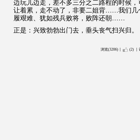
边玩儿边走，差不多三分之二路程的时候，
让着累，走不动了，非要二姐背……我们几
履艰难、犹如残兵败将，败阵还朝……
正是：兴致勃勃出门去，垂头丧气扫兴归。
浏览(3206)
(2)