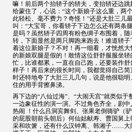
嘛！前后两个抬轿子的轿夫，变抬轿还边跳
给蒙住了，心说：“这个新娘子这么重，两
此轻松、毫不费力？奇怪！”还是大肚三儿
叫：“大宝哥，你看轿子下边怎么还有两条腿
是吗？虽然轿子四周有粉色绸子布围着，随
转，下面显然是两只脚跑来跑去！难道轿子
着这位新娘子？不对！再一细看，才恍然大
的新娘双腿是假的！敢情这位舒舒服服坐轿
忙，比谁都累，一直在自己跑，还要装作舒
样子！再后来的很长时间，我都觉得自己简
时还特地夸了大肚三儿几句，说是他很聪明
住的用手背擦鼻涕。
再下边的“八仙过海”、“大闹天宫”就类似
一边象征性的演一演。不过角色齐全，剧中
热闹 ！什么吕洞宾舞剑、张果老倒骑驴（
的屁股朝前头朝后）何仙姑献寿、曹国舅上
采和吹箫，还有什么汉钟离、韩湘子……大