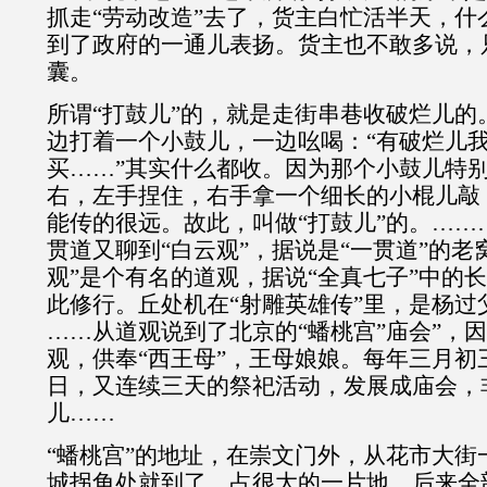
抓走“劳动改造”去了，货主白忙活半天，什
到了政府的一通儿表扬。货主也不敢多说，
囊。
所谓“打鼓儿”的，就是走街串巷收破烂儿的
边打着一个小鼓儿，一边吆喝：“有破烂儿
买……”其实什么都收。因为那个小鼓儿特
右，左手捏住，右手拿一个细长的小棍儿敲
能传的很远。故此，叫做“打鼓儿”的。……
贯道又聊到“白云观”，据说是“一贯道”的老
观”是个有名的道观，据说“全真七子”中的
此修行。丘处机在“射雕英雄传”里，是杨过
……从道观说到了北京的“蟠桃宫”庙会”，因
观，供奉“西王母”，王母娘娘。每年三月初
日，又连续三天的祭祀活动，发展成庙会，
儿……
“蟠桃宫”的地址，在崇文门外，从花市大街
城拐角处就到了。占很大的一片地。后来全