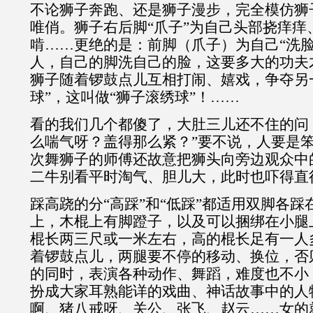
不论狮子奔跑、还是狮子漫步，完全模仿狮
唯俏。狮子右后脚“爪子”为自己头部挠痒痒
啃……更绝的是：前脚（爪子）为自己“洗脸
人，自己的脚洗自己的脸，这要多大的功夫
狮子随着锣鼓点儿互相打闹、嬉戏，争夺另
球”，这叫做“狮子滚绣球”！……
看的我们几个都傻了，大肚三儿还不住的问
么喘气呀？盖得那么紧？”要不说，人要是
次舞狮子的师傅还故意把狮头向旁边观众中
二牛别看平时淘气、胆儿大，此时也吓得直
踩高跷的分“高踩”和“低踩”都适用双脚各
上，木棍上有脚蹬子，以及可以捆绑在小腿上
棍长两三尺或一米左右，高的棍长足有一人
着锣鼓点儿，两腿要不停的移动、换位，否
的同时，表演各种动作、舞蹈，难度也不小
扮成大家耳熟能详的戏曲、神话故事中的人
啊、猪八戒呀、关公、张飞、赵云……女的