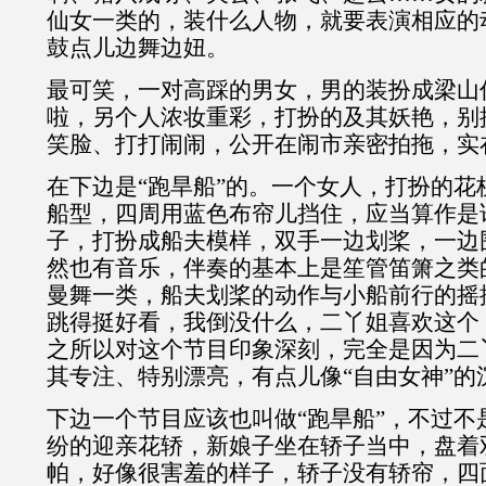
仙女一类的，装什么人物，就要表演相应的
鼓点儿边舞边妞。
最可笑，一对高踩的男女，男的装扮成梁山
啦，另个人浓妆重彩，打扮的及其妖艳，别
笑脸、打打闹闹，公开在闹市亲密拍拖，实
在下边是“跑旱船”的。一个女人，打扮的花
船型，四周用蓝色布帘儿挡住，应当算作是
子，打扮成船夫模样，双手一边划桨，一边
然也有音乐，伴奏的基本上是笙管笛箫之类
曼舞一类，船夫划桨的动作与小船前行的摇
跳得挺好看，我倒没什么，二丫姐喜欢这个
之所以对这个节目印象深刻，完全是因为二
其专注、特别漂亮，有点儿像“自由女神”的
下边一个节目应该也叫做“跑旱船”，不过不
纷的迎亲花轿，新娘子坐在轿子当中，盘着
帕，好像很害羞的样子，轿子没有轿帘，四