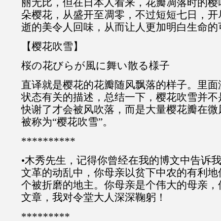
丽无比，但在日本人看来，花瓣凋落时的樱
朵樱花，从盛开至凋零，不过短短七日，开
逝的美令人回味，从而让人更加明白生命的
【樱花吹雪】
桜の花びらが風に舞い散る様子
直译就是樱花的花瓣随风飘落的样子。里面
状态有关的描述，总结一下，樱花吹雪并不
快谢了才会被风吹落，而是大量樱花瓣在微
被称为“樱花吹雪”。
**********
•木秀先生，记得你曾经在我的博文中告诉
文革的动乱中，你母亲以贫下中农的有利地
个被折磨的地主。你母亲是个伟大的母亲，
文章，我对令堂大人深深鞠躬！
*********