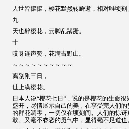
人世皆攘攘，樱花默然转瞬逝，相对唯顷刻
九
天也醉樱花，云脚乱蹒跚。
十
哎呀连声赞，花满吉野山。
～～～～～～～～～～
离别刚三日，
世上满樱花。
日本人说“樱花七日”，说的是樱花的生命很
盛开，尽情展示自己的美，在享受完人们的
的群花凋零，一切仅在顷刻间。人们的惊讶
敢、又毫不眷恋的勇气中，显得毫不足道也