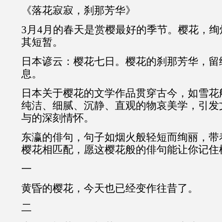
《落花寂寂，刹那芳华》
3月4月的春天是赏樱最好的季节。樱花，
其短暂。
日本谚云：樱花七日。樱花的刹那芳华，留
息。
日本关于樱花的文学作品贯穿古今，如雪花
纯洁、细腻、沉静、直观的物哀美学，引发
与的深刻情怀。
东瀛的俳句，句子如烟火般轻短而绚丽，带
樱花相匹配，愿这樱花般的俳句能让你记住
一
黄昏的樱花，今天也已经变作往昔了。
二