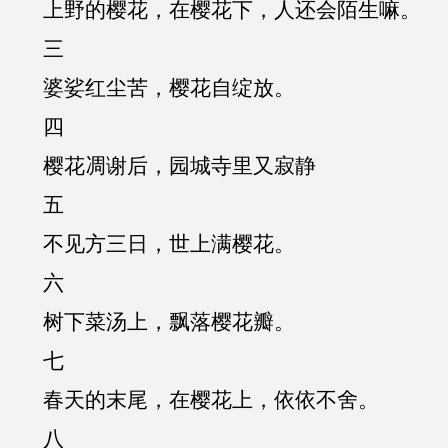
上野的樱花，在樱花下，人还会陌生嘛。
三
婆娑红尘苦，樱花自绽放。
四
樱花凋谢后，园城寺里又寂静
五
不见方三日，世上满樱花。
六
树下菜汤上，飘落樱花瓣。
七
春天的末尾，在樱花上，依依不舍。
八