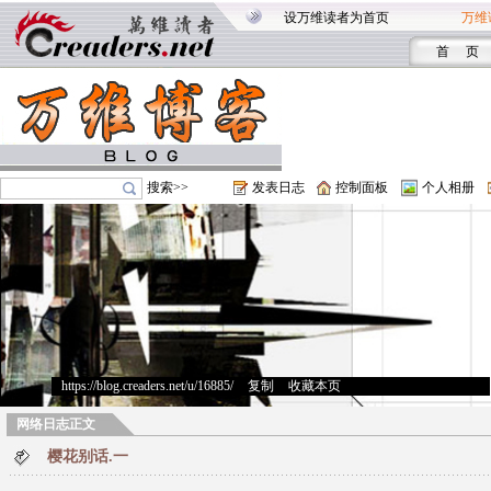
设万维读者为首页
万维
首 页
搜索>>
发表日志
控制面板
个人相册
https://blog.creaders.net/u/16885/
>
复制
>
收藏本页
网络日志正文
樱花别话.一