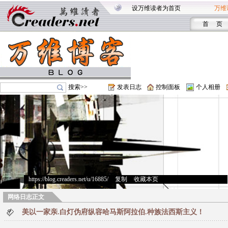
设万维读者为首页
万维
首 页
搜索>>
发表日志
控制面板
个人相册
https://blog.creaders.net/u/16885/
>
复制
>
收藏本页
网络日志正文
美以一家亲.白灯伪府纵容哈马斯阿拉伯.种族法西斯主义！