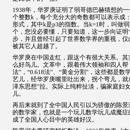
1938年，华罗庚证明了弱哥德巴赫猜想的
个整数k，每个充分大的奇数都可以表示成：p1
形式，其中k是p3的指数。当k=1时，叫做弱
个，您没必要懂，只要知道，这一步向证明“
步，并且曾经引起了世界数学界的重视，仅
被其它人超越了。
华罗庚在中国走红，跟这个有很大关系。其
么好鸟儿。文革中，跟着伟大领袖和四人帮
法”，“0.618法”、“黄金分割”，这些都是
艺儿，经华罗庚嘴里吐出来，拐个弯儿，就
泽东思想”拉。实际上纯粹扯淡，骗家庭妇
儿。
再后来就到了全中国人民引以为骄傲的陈景
的数学家，也就是一个玩儿数学玩儿成魔症
成了全国人心目中的英雄好汉。