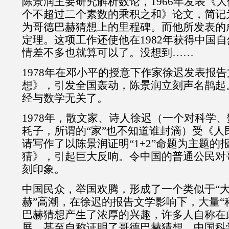
陈景润主要研究解析数论，1966年发表《
个不超过二个素数的乘积之和》论文，简记为
为哥德巴赫猜想上的里程碑。而他所发表的
定理。这项工作还使他在1982年获得中国
情差不多也就算可以了。没想到……
1978年在邓小平的授意下作家徐迟发表报
想》，引发全国轰动，陈景润立刻声名鹊起。
经与数学无关了。
1978年，散文家、诗人徐迟（一个对科学
耗子，所谓的“家”也不知道谁封滴）受《人
请写作了以陈景润证明“1+2”命题为主题的
猜》，引起巨大反响。令中国的普通公民对
刻印象。
中国民众，举国欢腾，形成了一个类似于“大
赫”高潮，在徐迟的报告文学影响下，大量“
巴赫猜想产生了浓厚的兴趣，许多人自称在
展，甚至自称证明了哥德巴赫猜想。中国科