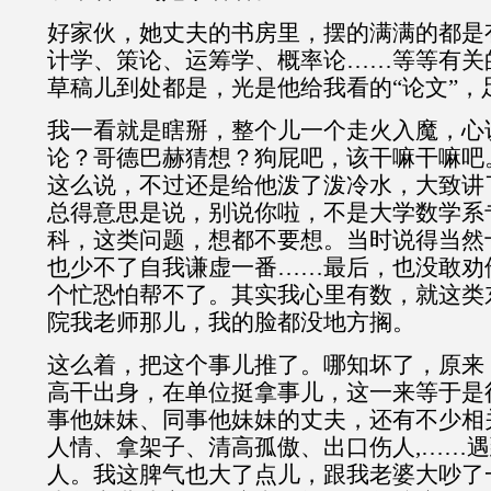
好家伙，她丈夫的书房里，摆的满满的都是
计学、策论、运筹学、概率论……等等有关
草稿儿到处都是，光是他给我看的“论文”，
我一看就是瞎掰，整个儿一个走火入魔，心
论？哥德巴赫猜想？狗屁吧，该干嘛干嘛吧
这么说，不过还是给他泼了泼冷水，大致讲
总得意思是说，别说你啦，不是大学数学系
科，这类问题，想都不要想。当时说得当然
也少不了自我谦虚一番……最后，也没敢劝
个忙恐怕帮不了。其实我心里有数，就这类
院我老师那儿，我的脸都没地方搁。
这么着，把这个事儿推了。哪知坏了，原来
高干出身，在单位挺拿事儿，这一来等于是
事他妹妹、同事他妹妹的丈夫，还有不少相
人情、拿架子、清高孤傲、出口伤人,……
人。我这脾气也大了点儿，跟我老婆大吵了