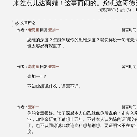
来差点儿达离婚！这事而闹的。您瞧这哥德
浏览(3689)
(3)
文章评论
作者：
老尚童
回复
壹加一
留言时间：20
思维的深度？怎能体现你的思维深度？就凭你说一句陈景
也太容易有深度了，
作者：
老尚童
回复
壹加一
留言时间：20
壹加一=？
不知你想说什么，语焉不详。
作者：
壹加一
留言时间：20
你的文章很好。读了深感本人自己就像你所说的＂走火入
业，却业余研究了猜想十五年。不过本人认为陈的证明没
了。也不认同你说非数论专科想都别想。要证明它不在专
度。