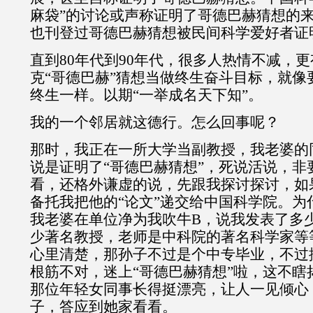
麻袋”的讨论或声称证明了哥德巴赫猜想的
也刊登过哥德巴赫猜想被民间科学爱好者证
直到80年代到90年代，很多人热情不减，
克“哥德巴赫”猜想当做终生奋斗目标，就像
终生一样。以期“一举成名天下知”。
我的一个邻居就这德行。怎么回事呢？
那时，我正在一所大学当副教授，我老婆的
说是证明了“哥德巴赫猜想”，死说活说，非
看，还格外谦虚的说，先跟我探讨探讨，如
备托我把他的“论文”递交给中国科学院。为
我老婆在单位净为我吹牛B，说我发表了多
少著名教授，老师是中科院的著名科学家等
心里清楚，那孙子不过是个中专毕业，不过
根筋不对，迷上“哥德巴赫猜想”啦，这不瞎
那位年轻女同事长得挺漂亮，让人一见倾心
子，答应到她家看看。