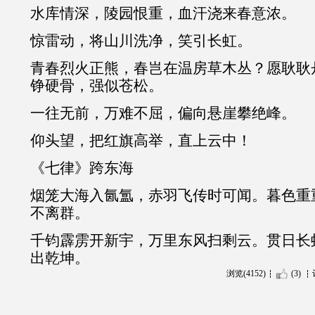
水库情深，陵园恨重，血汗浇来春意浓。
惊雷动，将山川洗净，笑引长虹。
青春烈火正熊，春岂在温房草木丛？愿耿耿
铮硬骨，强似苍松。
一往无前，万难不屈，偏向悬崖攀绝峰。
仰头望，把红旗高举，直上云中！
《七律》跨东海
烟笼大海入氤氲，赤羽飞传时可闻。暮色重
不离群。
千钧霹雳开新宇，万里东风扫剩云。贯日长
出乾坤。
浏览(4152)
(3)