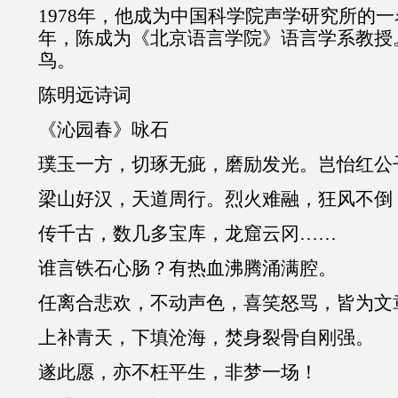
1978年，他成为中国科学院声学研究所的一
年，陈成为《北京语言学院》语言学系教授
鸟。
陈明远诗词
《沁园春》咏石
璞玉一方，切琢无疵，磨励发光。岂怡红公
梁山好汉，天道周行。烈火难融，狂风不倒
传千古，数几多宝库，龙窟云冈……
谁言铁石心肠？有热血沸腾涌满腔。
任离合悲欢，不动声色，喜笑怒骂，皆为文
上补青天，下填沧海，焚身裂骨自刚强。
遂此愿，亦不枉平生，非梦一场！