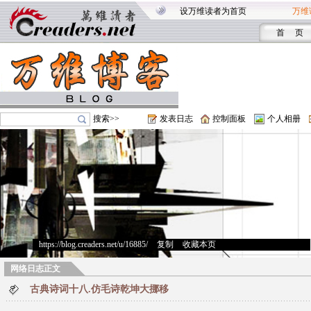
设万维读者为首页
万维
首 页
搜索>>
发表日志
控制面板
个人相册
https://blog.creaders.net/u/16885/
>
复制
>
收藏本页
网络日志正文
古典诗词十八.仿毛诗乾坤大挪移