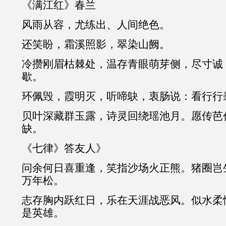
《满江红》春兰
风雨从容，尤练出、人间绝色。
还笑盼，霜溪照影，翠染山阙。
冷攒刚眉枯棘处，温存青眼萌芽侧，尽寸诚
歇。
环佩毁，霞明灭，听啼鴃，衷肠说：看行行
贝叶深藏群玉露，诗灵回绕瑶池月。愿传芭
缺。
《七律》答友人》
问余何日喜重逢，笑指沙场火正熊。猪圈岂
万年松。
志存胸内跃红日，乐在天涯战恶风。似水柔
是英雄。