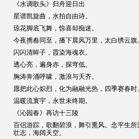
《水调歌头》归舟迎日出
星谱凯旋曲，水拍自由诗。
琼花脚底飞舞，惊喜却痴迷。
今夜携春同至，播下晨风万里，太白绣云旗
闪闪清眸子，霞染海魂衣。
透心亮，遍身赤，探穹低。
胸涛奔涌呼啸，激浪与天齐。
愿把此心炽烈，化为融融光热，四季赛春时
温暖流寰宇，永世未终期。
《沁园春》再访十三陵
百侣游踪，歌翻碧浪，舞引熏风。念平生所
壮志，海阔天空。