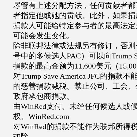
尽管有上述分配方法，任何贡献者都
者指定他或她的贡献。此外，如果捐
捐款人可能给特定参与者的最高法定
可能会发生变化。
除非联邦法律或法规另有修订，否则
号中的多候选人
PAC
）可以向
Trump S
捐款的最高金额为
11,600
美元（
15,0
对
Trump Save America JFC
的捐款不
的慈善捐款减税。禁止公司、工会、
政府承包商捐款。
由
WinRed
支付。未经任何候选人或
权。
WinRed.com
对
WinRed
的捐款不能作为联邦所得
扣除。