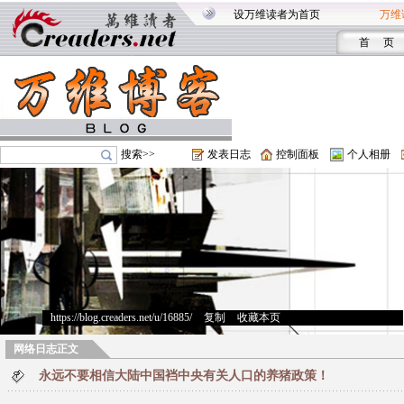
设万维读者为首页
万维
首 页
搜索>>
发表日志
控制面板
个人相册
https://blog.creaders.net/u/16885/
>
复制
>
收藏本页
网络日志正文
永远不要相信大陆中国裆中央有关人口的养猪政策！