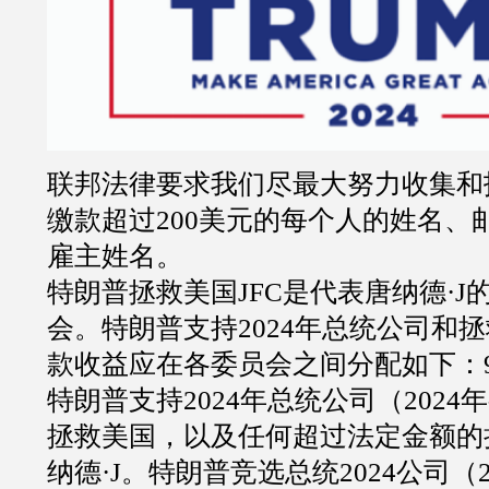
联邦法律要求我们尽最大努力收集和
缴款超过
200
美元的每个人的姓名、
雇主姓名。
特朗普拯救美国
JFC
是代表唐纳德
·J
会。特朗普支持
2024
年总统公司和拯
款收益应在各委员会之间分配如下：
特朗普支持
2024
年总统公司（
2024
年
拯救美国，以及任何超过法定金额的
纳德
·J
。特朗普竞选总统
2024
公司（