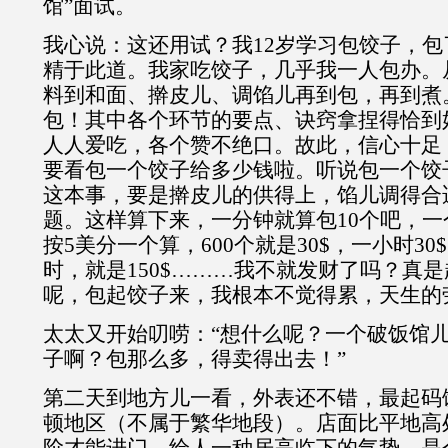
馆”面试。
我心说：这还用试？我12岁学习包饺子，
精于此道。我家吃饺子，几乎我一人包办。
料到和面、擀皮儿、调馅儿再到包，再到煮
包！其中各个环节的要点、诀窍拿捏得恰到
人人爱吃，各个赞不绝口。故此，信心十足
要看包一个饺子给多少钱啦。听说包一个饺子
这本事，要是擀皮儿的供得上，馅儿调得合
题。这样算下来，一分钟就算包10个吧，一
按5美分一个算，600个就是30$，一小时3
时，就是150$………我不就发财了吗？真
呢，包起饺子来，我根本不觉得累，天生的
太太又开始叨唠：“想什么呢？一个破饭馆
子啊？包那么多，得卖得出去！”
第二天到地方儿一看，外表还不错，最起码
顿地区（不属于繁华地段）。店面比平地高