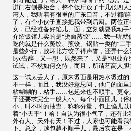
阶才能进门，给人一种居高临下的气势。是
进门右侧是柜台，整个饭厅放了十几张四人
湾人，我听着有很重的广东口音，不过都能
了，有个小伙子直接把我带到后厨。两位正
女，已经准备好馅儿、面，立刻就要我动手
介绍饭馆儿卖的是“烫面蒸饺”……我一听就
吃的就是什么蒸饺、煎饺、锅贴一类的“二手
是些外行，败坏北方饺子得声誉，还弄什么烫
bye告辞，又一想，既然来了，又是“职业介
试试，不然如何交待，而且，所谓艺高人胆
这一试太丢人了，原来烫面是用热水烫过的
不一样，而且，我没好意思问，他们的面里
粘糊糊的，粘手……包起来也不顺手。更令
子还要求完全一般大小。每个小面团儿（俗
小，时不时的抽查，称称分量，包上馅儿以
着“小天平”！哈！自认为很小气了，还有比
外有人、天外有天！不过，人家也可能看我
下。总之，越包越不顺手儿，最后实在是干