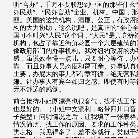
听“合办”，千万不要联想到中国的那些什么“合
办民助”、“民办官助”企业、机构。中国，
匪。美国的这类机构，清廉、公正，有政府
构的大力协助，这么说吧，是真正的“全心全
国可不时兴“人民”这个词，“人民”是共党
机构，包占了靠近街角花园一个六层建筑的
像政府部门的办事机构。我对纽约政府的办
感，虽说效率慢一点儿，只要耐心等待，办
靠，而且办事人员态度和蔼可亲、办事认真
主要，办屁大的事儿都有章可循，绝无营私
嫌。让办事人有宾至如归之感。即使有时等
无不舒适的感觉。
前台接待小姐既漂亮也很客气，找不找工作
也是好的。（小姐中文流利，略带四川口音
子类型）问明情况之后，让我填了一张表格。
情况简历、找工作的原因、要求的工作种类
类表格，我见得多了，差不多就行，类似于