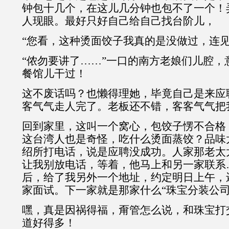
钟包十几个，在这儿几分钟也包不了一个！
人现眼。最好只好自己给自己找台阶儿，
“您看，这种烫面饺子我真的是没做过，连见
“侬勿要讲了……”一口的南方老娘们儿腔，
餐馆儿干过！
这不废话吗？也懒得理她，毕竟自己是来应
客气气走人完了。老板还不错，客客气气把
回到家里，这叫一个窝心，包饺子愣不合格
这台湾人也是奇怪，吃什么烫面蒸饺？品味
绍所打电话，说是应聘没成功。人家那老太
让我别放电话，等着，他马上和另一家联系
后，给了我另外一个地址，约定明日上午，
家面试。下一家就是那家什么“珠宝分装公司
嘿，真是因祸得福，甭管怎么说，和珠宝打
道好得多！