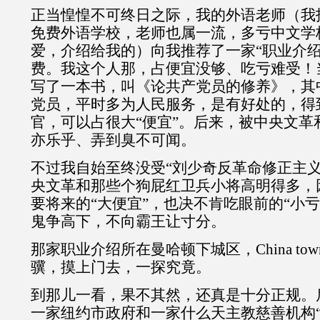
正当惶惶不可终日之际，我的外语老师（我
免费外语学校，老师也属一流，多亏中文学校
爱，介绍给我的）向我推荐了一家“职业介绍
费。我这个人那，占便宜没够、吃亏难受！
写了一本书，叫《论共产党员的修养》，其中
党员，平时多为人民服务，是有好处的，得
官，可以占很大“便宜”。后来，被中央文革
亦乐乎、弄到臭不可闻。
不过我自始至终没受“刘少奇反革命修正主义
央文革和那些个狗屁红卫兵小将高明得多，
要将来的“大便宜”，也决不肯吃眼前的“小
鬼争高下，不向霸王让寸分。
那家职业介绍所在曼哈顿下城区，China to
骥，摸上门去，一探究竟。
到那儿一看，果不其然，还真是十分正规。
一家纽约市政府和一家什么天主教慈善机构“