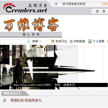
设万维读者为首页
万维
首 页
搜索>>
发表日志
控制面板
个人相册
https://blog.creaders.net/u/16885/
>
复制
>
收藏本页
网络日志正文
美国纪实.职场风波九