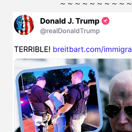
～～～～～～～～～