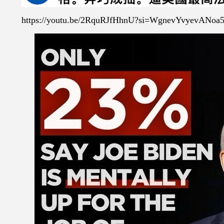
https://youtu.be/2RquRJfHhnU?si=WgnevYvyevANoa