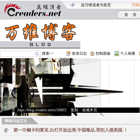
设万维读者为首页
万维
首 页
搜索>>
发表日志
控制面板
个人相册
https://blog.creaders.net/u/16885/
>
复制
>
收藏本页
网络日志正文
第一巾帼卡利莱克.白灯开放边境.中国毒品.罪犯入侵美国.！