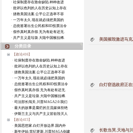
· 社保制度存在致命缺陷.种种改进
· 批评以色列的人在历史认知上存在
· 拯救美国法案.公平公正选举不容
· 一万年太久.现在就必须把美国的
· 总统签署出生公民权和ID投票法令
· 假作真时真亦假.无为有处有还无.
· 共产主义是垃圾.大陆中国猴拉稀.
美国摧毁激进马克
分类目录
【政论416】
· 社保制度存在致命缺陷.种种改进
· 批评以色列的人在历史认知上存在
· 拯救美国法案.公平公正选举不容
· 一万年太久.现在就必须把美国的
· 总统签署出生公民权和ID投票法令
白灯窃选政府正在
· 假作真时真亦假.无为有处有还无.
· 共产主义是垃圾.大陆中国猴拉稀.
· 司法部长闯关.川普MAGA2.0.我们
· 最大的故事是腐烂的主流媒体拒绝
· 伊斯兰主义与共产主义皆欲毁灭人
【政论415】
· 美国思想家.白灯开放边界.国内外
长歌当哭.天地与
· 新年伊始.世纪更新.川普MAGA创建