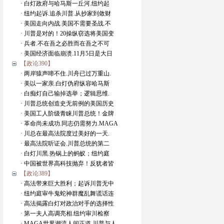
· 白灯政府与哈马斯一丘河.纽约起
· 纽约起诉.追杀川普.从抄家到敛财
· 美国走向内战.美国不需要圣战.不
· 川普是对的！20操纵窃选将美国变
· 兵者.不在吾之必胜而在吾之不可
· 美国经济面临崩溃.11月5日是大日
【政论390】
· 两岸猿声啼不住.川舟已过万重山.
· 美以一家亲.白灯伪府纵容哈马斯
· 白痴灯自己输掉选举；逻辑思维.
· 川普总统创造史无前例的美国历史
· 美国工人阶级青睐川普总统！金牌
· 革命尚未成功.同志仍需努力.MAGA
· 川总在最高法院度过美好的一天.
· 最高法院听证会.川普总统的第二
· 白灯川黑.热锅上的蚂蚁；纽约庭
· 中国被世界高科技抛弃！反犹者皆
【政论389】
· 高法带来巨大胜利；起诉川普无中
· 纽约庭审牛鬼蛇神群魔乱舞谎话连
· 高法揭露白灯对政治对手的选择性
· 第一夫人高调亮相.纽约审川检察
· MAGA世界潮流人间正道.川普与人