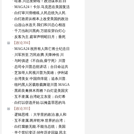
· 哇塞.川总发财啦！政治谋杀后.白
· MAGA24！卡尔.马克思在美国复活
· 白灯审川滑稽戏.人民总统为人民.
· 白灯政府从根本上改变美国的政治
· 山连山水连天.我们和川总心相连
· 千刀当剐川黑肉.万箭应穿白灯心
· 反客为主.庭审声明昭日月；垂死
【政论394】
· MAGA24 祝所有人阵亡将士纪念日
· 川军所至.万民欢腾.天降神传.川
· 与时俱进《不自由,毋宁死》川普
· 总司令川普总统讲话；台日命运共
· 芝加哥人民视川普为英雄；伊利诺
· 台湾美女.中国痒痒屁；追杀川普.
· 纽约黑人区载歌载舞迎川普.MAGA
· 黑莉良禽择木而栖？白灯是美国灾
· 互不隶属.台湾屹立东亚；白灯希
· 白灯以窃选开始.以掩盖罪恶的马
【政论393】
· 逻辑思维.：大学里的政治.敌人和
· 互不隶属.两岸乾坤.世界的台湾；
· 白灯腐败无能.不能当总统；美国
· 半个世纪变迁.68年历史回旋.民主