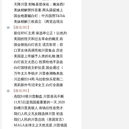
· 天降川普.耶稣基督保佑；佩洛西J
· 美妹精解禁抖音案.两头舔腚难上
· 国会炮轰贼白灯；中共国用TikTok
· 美妹精解三权鼎立.《两党边境法
【政论382】
· 新任RNC主席.保选举公正！以色列
· 美国的毁灭和过去革命的幽灵.前
· 国会狠批白灯咨文.谎言欺世；窃
· 口罩女侠高调亮相川普集会.历史
· 美国是上帝赐予人类的礼物.撒旦
· 白灯咨文太恶心.投票给他手染血
· 白灯国情咨文虾扯蛋.国会通过《
· 万年太久争朝夕.川普春潮晚来急.
· 川总横扫14周.马拉歌快乐星期二.
· 黑莉新外号沼泽女王.白灯全面摧
【政论381】
· 高院9:0替川普翻盘.川普喜讯不断
· 11月5日是我国最重要的一天.2020
· 卧槽川普真狠人.有钱任性造势才.
· 我们人民义无反顾选择川普.初选
· 我们人民的川普总统《美国宣言》
· MAGA全球主义天然克星.川普墙国