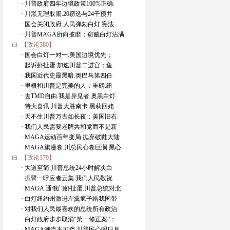
· 川普政府四年边境政策100%正确.
· 川黑无理取闹.20窃选与24干预并
· 国会关闭政府.人民弹劾白灯.宪法
· 川普MAGA所向披靡；窃贼白灯沾满
【政论380】
· 国会白灯一对一.美国边境优先；
· 起诉虾扯蛋.加速川普二进宫；鱼
· 我国近代史最黑暗.奥巴马第四任
· 里根和川普是完美的人；重磅.纽
· 去TMD自由.我是异见者.奥黑白灯
· 特大喜讯.川普大胜南卡.黑莉回姥
· 天不生川普万古如长夜；美国旧右
· 我们人民需要老牌共和党而不是新
· MAGA运动百年变局.抛弃破鞋大陆
· MAGA旗漫卷.川总民心卷巨澜.黑心
【政论379】
· 大道至简.川普总统24小时解决白
· 振臂一呼应者云集.我们人民敬祝
· MAGA.通俄门虾扯蛋.川普总统对北
· 白灯纽约州激进左翼疯子给我国带
· 对我们人民最喜欢的总统所有政治
· 白灯政府步步取消“第一修正案”；
· MAGA潮流不可挡.川普民心昭日月.