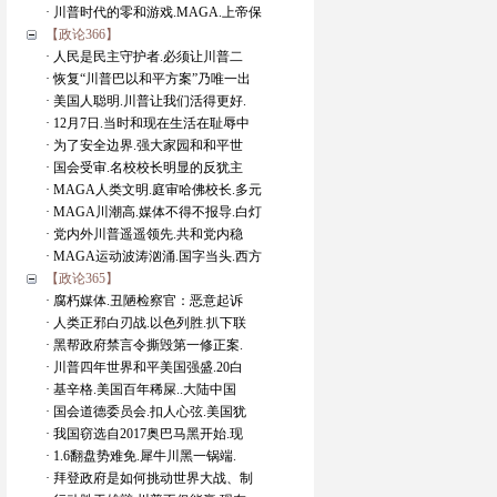
· 川普时代的零和游戏.MAGA.上帝保
【政论366】
· 人民是民主守护者.必须让川普二
· 恢复“川普巴以和平方案”乃唯一出
· 美国人聪明.川普让我们活得更好.
· 12月7日.当时和现在生活在耻辱中
· 为了安全边界.强大家园和和平世
· 国会受审.名校校长明显的反犹主
· MAGA人类文明.庭审哈佛校长.多元
· MAGA川潮高.媒体不得不报导.白灯
· 党内外川普遥遥领先.共和党内稳
· MAGA运动波涛汹涌.国字当头.西方
【政论365】
· 腐朽媒体.丑陋检察官：恶意起诉
· 人类正邪白刃战.以色列胜.扒下联
· 黑帮政府禁言令撕毁第一修正案.
· 川普四年世界和平美国强盛.20白
· 基辛格.美国百年稀屎..大陆中国
· 国会道德委员会.扣人心弦.美国犹
· 我国窃选自2017奥巴马黑开始.现
· 1.6翻盘势难免.犀牛川黑一锅端.
· 拜登政府是如何挑动世界大战、制