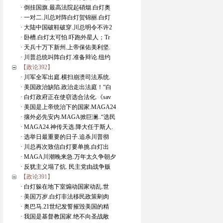
· 倒挂国旗.最高法院起硝烟.白灯奥
· 一对二.川总对阵白灯贺锦丽.白灯
· 大陆中国破鞋破穿.川总明令不许2
· 卧槽.白灯太可怕.吓跑外星人；Tr
· 天兵十万下新州.上帝保佑美利坚.
· 川普总统叫阵白灯.准备辩论.纽约
【政论392】
· 川军全军出庭.横扫崩溃司法系统.
· 美国政治缺陷.政治走出法庭！“白
· 白灯政府正在使窃选合法化.《sav
· 美国是上帝统治下的国家.MAGA24
· 攘外必先安内.MAGA掀巨澜..“选民
· MAGA24.神传天选.降大任于斯人.
· 选举日最重要的日子.追杀川普彻
· 川总再次致信白灯要单挑.白灯出
· MAGA川潮晚来急.万年太久争朝夕
· 反犹主义塌了炕. 民主党由战争贩
【政论391】
· 白灯躲在地下室煽动国家动乱.世
· 美国万岁.白灯非法移民政策剜肉
· 奥巴马.21世纪发誓摧毁美国的精
· 我国是基督教国家.绝不向圣战敞