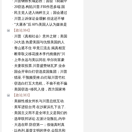
· 川普钢铁长城必胜；国会《制裁中
· 20窃选.构陷川普.FBI作恶多端.国
· 民主党人进入纳粹主义；国会通过
· 川普上诉保证金缓解.但这还不够
· “大屠杀”后.60%美国人认为媒体是
【政论384】
· 川普《真相社会》意外之财；美国
· 24大选.热爱美国与仇恨美国的人
· 青山遮不住 毕竟江流去.揭真相宜
· 断章取义移花接木李代桃僵的“川
· 上帝永远与美以同在.华尔街富豪
· 夫妻双投票.川普盛赞纳瓦罗.业余
· 国会开审白灯窃选卖国集团；川普
· 猎巫.干预频受挫.白灯敲川普竹杠
· 窃选白灯五大危机，不偷不抢不骗
· 美国窃选+移民入侵，西方国家将
【政论383】
· 美丽性感女州长与川普总统互动.
· 美军进驻台湾.在沙家浜扎下去了.
· 美国主义而不是全球主义是我们的
· 选举联邦诉讼.左派计划叛乱.内华
· 大选在即.防窃第一；假做真时真
· 以色列.基督文明的堡垒.众院共和