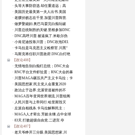
· 头等大事防窃选.却任重道远；高
· 美国历史最美第一夫人出书.美国
· 老骥伏枥志在千里.加盟川普阵营.
· 做梦娶媳妇.奥巴马耍完白痴玩破
· 川普总统制胜的关键.里根参加DNC
· DNC高呼川普.被逼疯了.米歇尔伪
· 小肯尼迪投靠川普；DNC吹泡DEI.
· 卡马拉是马克思主义检察官.川黑“
· 马斯克将任职川普政府.DNC白灯绝
【政论408】
· 无情地告别白痴灯总统；DNC大会
· RNC平台文件虾扯蛋；RNC大会的暴
· 川普MAGA碾压共产主义卡马拉；卡
· 美国思想家.民主党人会重复2020
· 政治止于边界.北溪管道被炸的不
· MAGA百年变局世界潮流.川普组阁
· 人民川普与上帝同行.哈里斯毁灭
· 左派自相残杀.卡马拉解释民主：
· MAGA人才辈出.芳龄永继.点中全球
· 83天.打败超级自由党.二进宫.夺
【政论407】
· 老天爷睁开三分眼.美国思想家.川