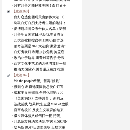
· 只有川普才能拯救美国！白灯父子
【政论368】
· 白灯窃选集团玩天魔解体大法.《
· 刺破白灯白痴支持者生活的泡沫；
· 爱博斯坦将公布合伙人名单：诺贝
· 川普生日国旗日.把反犹主义消灭
· 20大选被操控盗窃.1300万邮寄选
· 邮寄选票是2020大选的“欺诈邀请”
· 白灯鬼吹灯.利用加沙危机.掩盖窃
· 政治止于边界.川普对等哲学.分裂
· 西方文化中艺术的衰落与其他一切
· 推动美国经济.川普碾压白灯.投票
【政论367】
· We the people希望川普再“独裁”
· 做贼心虚.窃选卖国伪总统白灯害
· 极权主义三部曲.全球化罪魁；J6
· 《美国妈妈》支持川普； 新的反
· 选战前线.战果辉煌.立足MAGA放眼
· 庭审名校长.反犹主义教育的结束.
· 极左媒体猪八戒倒打一耙.污蔑川
· 川总反攻纽约黑法院.窃选元凶CNN
· 哈马斯10月7日袭击表明.反犹太主