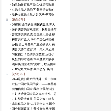
· 知己知彼百战不殆.白灯黑帮政府
· 在民主党人统治下.美国是失败的
· 激进左翼民主党人是疯子.干预选
【政论378】
· 20窃选.诚信缺失.美国内乱世界大
· 起诉川普的游戏结束；联邦宪法与
· 普京赞美川总统.美国最大危机.移
· 裸体共产党人.1963年国会列出摧
· 卧槽.奥巴马是共产主义接班人.白
· 川普大步二进宫.第一夫人凤还巢
· 阿拉伯分子恐袭美国教堂.反犹小
· 疯狂的邮寄选票.本年度最大故事
· 剽窃美国宪法的“宪章”，联合国可
· 21世纪最大事件.美国窃选. 美国
【政论377】
· 2024是我们最后的战斗！第一巾帼
· 破鞋中国对美国的攻击——食品卷
· 我相信我们国家.我相信最高法院
· 白灯政府使国家陷入完全混乱；总
· 21世纪最大事件.美国窃选；邮寄
· 非法移民入侵.边境完全失控.国会
· 国会挺川议案.川普没有造反.美国