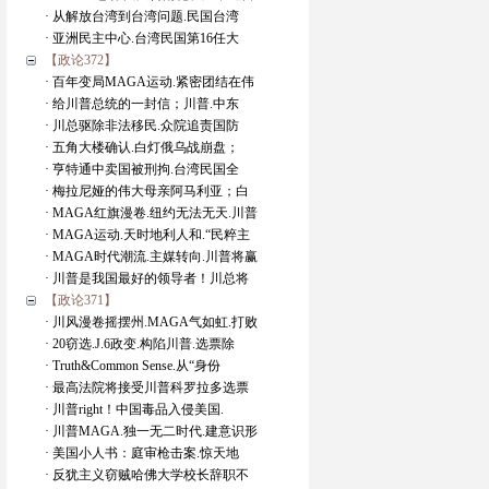
· 从解放台湾到台湾问题.民国台湾
· 亚洲民主中心.台湾民国第16任大
【政论372】
· 百年变局MAGA运动.紧密团结在伟
· 给川普总统的一封信；川普.中东
· 川总驱除非法移民.众院追责国防
· 五角大楼确认.白灯俄乌战崩盘；
· 亨特通中卖国被刑拘.台湾民国全
· 梅拉尼娅的伟大母亲阿马利亚；白
· MAGA红旗漫卷.纽约无法无天.川普
· MAGA运动.天时地利人和.“民粹主
· MAGA时代潮流.主媒转向.川普将赢
· 川普是我国最好的领导者！川总将
【政论371】
· 川风漫卷摇摆州.MAGA气如虹.打败
· 20窃选.J.6政变.构陷川普.选票除
· Truth&Common Sense.从“身份
· 最高法院将接受川普科罗拉多选票
· 川普right！中国毒品入侵美国.
· 川普MAGA.独一无二时代.建意识形
· 美国小人书：庭审枪击案.惊天地
· 反犹主义窃贼哈佛大学校长辞职不