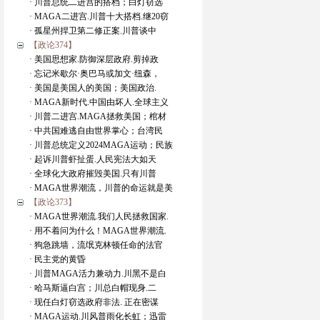
· 川普总统二进宫的搭档；白灯窃选
· MAGA二进宫.川普十大搭档.继20窃
· 孤星州捍卫第二修正案.川普谈中
【政论374】
· 美国思想家.防御深层政府.剪掉政
· 忘记米歇尔·奥巴马或加文·纽森，
· 美国是美国人的美国；美国政治.
· MAGA新时代.中国由坏人.全球主义
· 川普二进宫.MAGA拯救美国；棺材
· 中共国难逃自由世界掌心；台湾民
· 川普总统定义2024MAGA运动；民族
· 起诉川普虾扯蛋.人民宪法大如天
· 全球化大政府摧毁美国.只有川普
· MAGA世界潮流，川普的命运就是美
【政论373】
· MAGA世界潮流.我们人民拯救国家.
· 用不着问为什么！MAGA世界潮流.
· 狗急跳墙，流氓克林顿任命的法官
· 民主党的黄昏
· 川普MAGA活力兼动力.川黑不是白
· 哈马斯逼白宫；川总白帽现身.二
· 现任白灯窃选政府非法. 正在密谋
· MAGA运动.川风普雨化长虹；迅雷