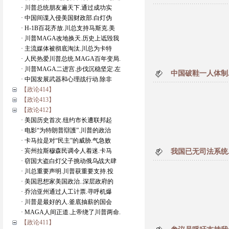
· 川普总统朋友遍天下.通过成功实
· 中国间谍入侵美国财政部.白灯伪
· H-1B百花齐放.川总支持马斯克.美
· 川普MAGA改地换天.历史上诋毁我
· 主流媒体被彻底淘汰.川总为卡特
· 人民热爱川普总统.MAGA百年变局.
· 川普MAGA二进宫.步伐沉稳坚定.左
中国破鞋一人体制
· 中国发展武器和心理战行动.除非
【政论414】
【政论413】
【政论412】
· 美国历史首次.纽约市长遭联邦起
· 电影“为特朗普辯護”.川普的政治
· 卡马拉是对“民主”的威胁.气急败
· 宾州拉斯穆森民调令人着迷.卡马
我国已无司法系统
· 窃国大盗白灯父子挑动俄乌战大肆
· 川总重要声明.川普获重要支持.投
· 美国思想家美国政治..深层政府的
· 乔治亚州通过人工计票.寻呼机爆
· 川普是最好的人.釜底抽薪的国会
· MAGA人间正道.上帝绕了川普两命.
【政论411】