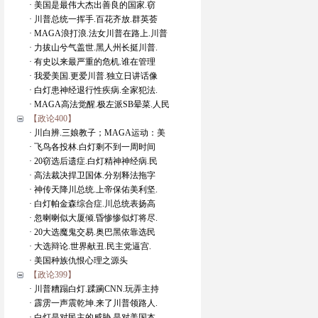
· 美国是最伟大杰出善良的国家.窃
· 川普总统一挥手.百花齐放.群英荟
· MAGA浪打浪.法女川普在路上.川普
· 力拔山兮气盖世.黑人州长挺川普.
· 有史以来最严重的危机.谁在管理
· 我爱美国.更爱川普.独立日讲话像
· 白灯患神经退行性疾病.全家犯法.
· MAGA高法觉醒.极左派SB晕菜.人民
【政论400】
· 川白辨.三娘教子；MAGA运动：美
· 飞鸟各投林.白灯剩不到一周时间
· 20窃选后遗症.白灯精神神经病.民
· 高法裁决捍卫国体.分别释法拖字
· 神传天降川总统.上帝保佑美利坚.
· 白灯帕金森综合症.川总统表扬高
· 忽喇喇似大厦倾.昏惨惨似灯将尽.
· 20大选魔鬼交易.奥巴黑依靠选民
· 大选辩论.世界献丑.民主党逼宫.
· 美国种族仇恨心理之源头
【政论399】
· 川普糟蹋白灯.蹂躏CNN.玩弄主持
· 霹雳一声震乾坤.来了川普领路人.
· 白灯是对民主的威胁.是对美国本