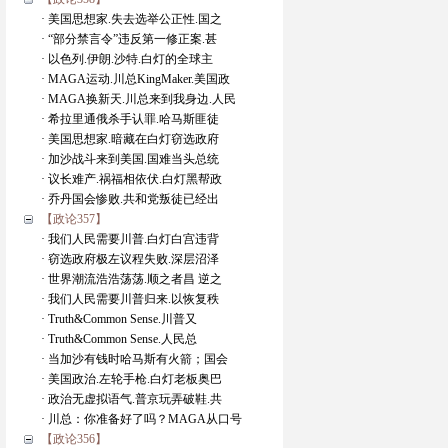
· 美国思想家.失去选举公正性.国之
· “部分禁言令”违反第一修正案.甚
· 以色列.伊朗.沙特.白灯的全球主
· MAGA运动.川总KingMaker.美国政
· MAGA换新天.川总来到我身边.人民
· 希拉里通俄杀手认罪.哈马斯匪徒
· 美国思想家.暗藏在白灯窃选政府
· 加沙战斗来到美国.国难当头总统
· 议长难产.祸福相依伏.白灯黑帮政
· 乔丹国会惨败.共和党叛徒已经出
【政论357】
· 我们人民需要川普.白灯白宫违背
· 窃选政府极左议程失败.深层沼泽
· 世界潮流浩浩荡荡.顺之者昌 逆之
· 我们人民需要川普归来.以恢复秩
· Truth&Common Sense.川普又
· Truth&Common Sense.人民总
· 当加沙有钱时哈马斯有火箭；国会
· 美国政治.左轮手枪.白灯老板奥巴
· 政治无虚拟语气.普京玩弄破鞋.共
· 川总：你准备好了吗？MAGA从口号
【政论356】