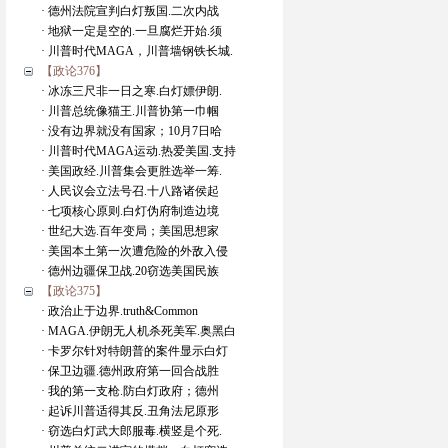
· 德州法院宣判白灯叛国.二次内战
· 地狱一定是空的.一旦腐烂开始.须
· 川普时代MAGA，川普墙钢铁长城.
【政论376】
· 冰冻三尺非一日之寒.白灯嫖伊朗.
· 川普总统像猫王.川普协第一巾帼
· 没有边界就没有国家；10月7日哈
· 川普时代MAGA运动.热爱美国.支持
· 美国政经.川普集会更胜选举一筹.
· 人民议会立法号召.十八路诸侯起
· 七项核心原则.白灯伪府制造边境
· 世纪大选.百年变局；美国思想家
· 美国本土第一次遭危险的外敌入侵
· 德州边疆保卫战.20窃选美国民族
【政论375】
· 政治止于边界.truth&Common
· MAGA.伊朗无人机杀死美军.奥黑白
· 卡罗尔针对特朗普的案件显示白灯
· 保卫边疆.德州政府第一回合战胜
· 我的第一支枪.防白灯政府；德州
· 起诉川普适得其反.丑角法尼原形
· 窃选白灯武大郎服毒.横竖是个死.