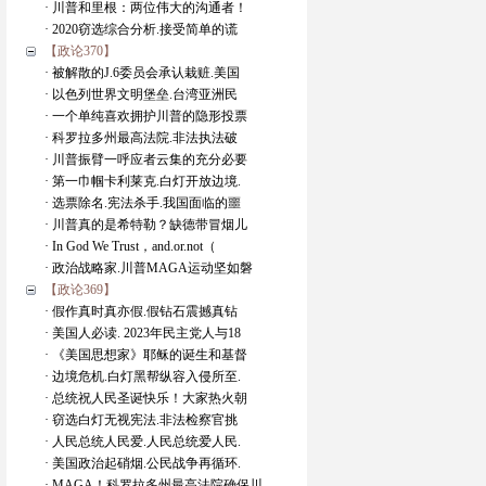
· 川普和里根：两位伟大的沟通者！
· 2020窃选综合分析.接受简单的谎
【政论370】
· 被解散的J.6委员会承认栽赃.美国
· 以色列世界文明堡垒.台湾亚洲民
· 一个单纯喜欢拥护川普的隐形投票
· 科罗拉多州最高法院.非法执法破
· 川普振臂一呼应者云集的充分必要
· 第一巾帼卡利莱克.白灯开放边境.
· 选票除名.宪法杀手.我国面临的噩
· 川普真的是希特勒？缺德带冒烟儿
· In God We Trust，and.or.not（
· 政治战略家.川普MAGA运动坚如磐
【政论369】
· 假作真时真亦假.假钻石震撼真钻
· 美国人必读. 2023年民主党人与18
· 《美国思想家》耶稣的诞生和基督
· 边境危机.白灯黑帮纵容入侵所至.
· 总统祝人民圣诞快乐！大家热火朝
· 窃选白灯无视宪法.非法检察官挑
· 人民总统人民爱.人民总统爱人民.
· 美国政治起硝烟.公民战争再循环.
· MAGA！科罗拉多州最高法院确保川