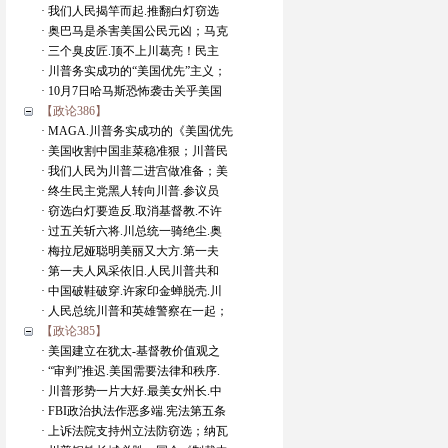
· 我们人民揭竿而起.推翻白灯窃选
· 奥巴马是杀害美国公民元凶；马克
· 三个臭皮匠.顶不上川葛亮！民主
· 川普务实成功的“美国优先”主义；
· 10月7日哈马斯恐怖袭击关乎美国
【政论386】
· MAGA.川普务实成功的《美国优先
· 美国收割中国韭菜稳准狠；川普民
· 我们人民为川普二进宫做准备；美
· 终生民主党黑人转向川普.参议员
· 窃选白灯要造反.取消基督教.不许
· 过五关斩六将.川总统一骑绝尘.奥
· 梅拉尼娅聪明美丽又大方.第一夫
· 第一夫人风采依旧.人民川普共和
· 中国破鞋破穿.许家印金蝉脱壳.川
· 人民总统川普和英雄警察在一起；
【政论385】
· 美国建立在犹太-基督教价值观之
· “审判”推迟.美国需要法律和秩序.
· 川普形势一片大好.最美女州长.中
· FBI政治执法作恶多端.宪法第五条
· 上诉法院支持州立法防窃选；纳瓦