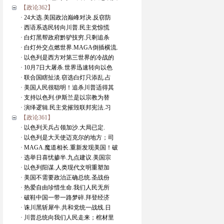
【政论362】
· 24大选.美国政治巅峰对决.反窃防
· 西语系选民转向川普.民主党惊慌
· 白灯黑帮政府黔驴技穷.只剩追杀
· 白灯外交点燃世界.MAGA倒插横流.
· 以色列是西方对第三世界的冷战的
· 10月7日大屠杀.世界迅速转向以色
· 联合国瞎扯淡.窃选白灯只添乱.占
· 美国人民很聪明！追杀川普适得其
· 支持以色列.伊斯兰是以宗教为替
· 演绎逻辑.民主党摧毁联邦宪法.习
【政论361】
· 以色列天兵占领加沙.大局已定.
· 以色列是大天使迈克尔的地方；司
· MAGA.魔道相长.重新发现美国！破
· 选举日喜忧掺半.九点建议.美国宗
· 以色列阳谋.人类现代文明重塑加
· 美国不需要政治正确总统.圣战份
· 热爱自由珍惜生命.我们人民无所
· 破鞋中国一带一路梦碎.拜登经济
· 诛川黑斩犀牛.共和党统一战线.日
· 川普总统向我们人民走来；棺材里