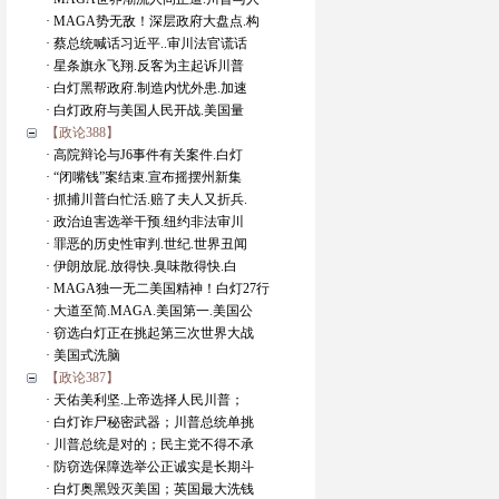
· MAGA势无敌！深层政府大盘点.构
· 蔡总统喊话习近平..审川法官谎话
· 星条旗永飞翔.反客为主起诉川普
· 白灯黑帮政府.制造内忧外患.加速
· 白灯政府与美国人民开战.美国量
【政论388】
· 高院辩论与J6事件有关案件.白灯
· “闭嘴钱”案结束.宣布摇摆州新集
· 抓捕川普白忙活.赔了夫人又折兵.
· 政治迫害选举干预.纽约非法审川
· 罪恶的历史性审判.世纪.世界丑闻
· 伊朗放屁.放得快.臭味散得快.白
· MAGA独一无二美国精神！白灯27行
· 大道至简.MAGA.美国第一.美国公
· 窃选白灯正在挑起第三次世界大战
· 美国式洗脑
【政论387】
· 天佑美利坚.上帝选择人民川普；
· 白灯诈尸秘密武器；川普总统单挑
· 川普总统是对的；民主党不得不承
· 防窃选保障选举公正诚实是长期斗
· 白灯奥黑毁灭美国；英国最大洗钱