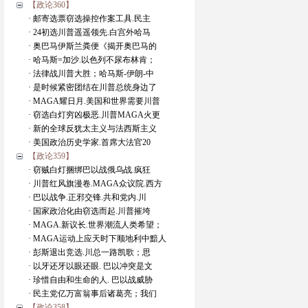
【政论360】
· 邮寄选票窃选操控作案工具.民主
· 24初选川普遥遥领先.白宫外哈马
· 奥巴马伊斯兰粪便《揭开奥巴马的
· 哈马斯=加沙.以色列不尿布林肯；
· 法律战川普大胜；哈马斯-伊朗-中
· 是时候紧密团结在川普总统身边了
· MAGA耀日月.美国和世界需要川普
· 窃选白灯穷凶极恶.川普MAGA火更
· 新的全球反犹太主义与法西斯主义
· 美国政治历史学家.首席大法官20
【政论359】
· 窃贼白灯捆绑巴以战俄乌战.疯狂
· 川普红风旗漫卷.MAGA众议院.西方
· 巴以战争.正邪交锋.共和党内.川
· 国家政治化由窃选而起.川普摧垮
· MAGA.新议长.世界潮流人类希望；
· MAGA运动上应天时下顺地利中黯人
· 彭斯退出竞选.川总一路凯歌；思
· 以牙还牙以眼还眼. 巴以冲突是文
· 珍惜自由和生命的人. 巴以战威胁
· 民主党亿万富翁事后诸葛亮；我们
【政论358】