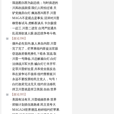
· 我选图尔西为副总统；与时俱进的
· 川风吹战鼓擂.我们人民怕过谁.天
· 驴党抛弃白灯.佩洛西J6黑手.川普
· MAGA不是观点是事实.沼泽对川普
· 柳营春试马.虎帐夜谈兵.卡尔森擂
· 一赶三.川普二进宫.台湾严惩通共
· 乱花渐欲迷人眼.副总统争奇斗艳.
【政论396】
· 攘外必先安内.敌人来自内部.川普
· 完了完了，烂苹果纽约匪徒法官舔
· 窃选政府垂死挣扎？暗杀.宣战.取
· 川普一号降临.川总解雇白灯.白灯
· 法律战川军大胜.贼白灯亡羊开牢.
· 定罪川普虾扯蛋.共和党全面反击.
· 和左派争论不值得.纽约警察挺川
· 永远不要投票给民主党人，句号！
· 白灯政府无法无天.纽约非法移民
· 捍卫川普就是捍卫美国.自由.世界
【政论395】
· 美国有法有天.川普稳操胜券.世界
· 郊狼计划抓住路跑者.民主党夸大
· MAGA24世界潮流.粉碎纽约烂苹果.