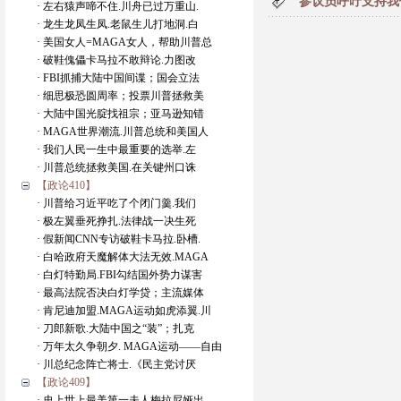
参议员呼吁支持我
· 左右猿声啼不住.川舟已过万重山.
· 龙生龙凤生凤.老鼠生儿打地洞.白
· 美国女人=MAGA女人，帮助川普总
· 破鞋傀儡卡马拉不敢辩论.力图改
· FBI抓捕大陆中国间谍；国会立法
· 细思极恐圆周率；投票川普拯救美
· 大陆中国光腚找祖宗；亚马逊知错
· MAGA世界潮流.川普总统和美国人
· 我们人民一生中最重要的选举.左
· 川普总统拯救美国.在关键州口诛
【政论410】
· 川普给习近平吃了个闭门羹.我们
· 极左翼垂死挣扎.法律战一决生死
· 假新闻CNN专访破鞋卡马拉.卧槽.
· 白哈政府天魔解体大法无效.MAGA
· 白灯特勤局.FBI勾结国外势力谋害
· 最高法院否决白灯学贷；主流媒体
· 肯尼迪加盟.MAGA运动如虎添翼.川
· 刀郎新歌.大陆中国之“装”；扎克
· 万年太久争朝夕. MAGA运动——自由
· 川总纪念阵亡将士.《民主党讨厌
【政论409】
· 史上世上最美第一夫人梅拉尼娅出