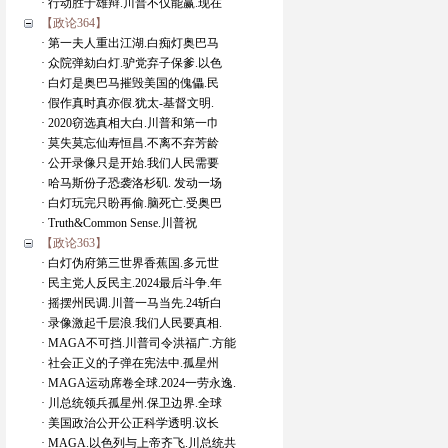
· 行动胜于雄辩.川普不仅能赢.现在
【政论364】
· 第一夫人重出江湖.白痴灯奥巴马
· 众院弹劾白灯.驴党弃子保爹.以色
· 白灯是奥巴马摧毁美国的傀儡.民
· 假作真时真亦假.犹太-基督文明.
· 2020窃选真相大白.川普和第一巾
· 莫失莫忘仙寿恒昌.不离不弃芳龄
· 公开录像只是开始.我们人民需要
· 哈马斯份子恐袭洛杉矶. 发动一场
· 白灯玩完只盼再偷.脑死亡.受奥巴
· Truth&Common Sense.川普祝
【政论363】
· 白灯伪府第三世界香蕉国.多元世
· 民主党人反民主.2024最后斗争.年
· 摇摆州民调.川普一马当先.24斩白
· 录像激起千层浪.我们人民要真相.
· MAGA不可挡.川普司令洪福广.方能
· 社会正义的子弹在宪法中.孤星州
· MAGA运动席卷全球.2024一劳永逸.
· 川总统领兵孤星州.保卫边界.全球
· 美国政治公开公正科学透明.议长
· MAGA.以色列与上帝齐飞.川总统共