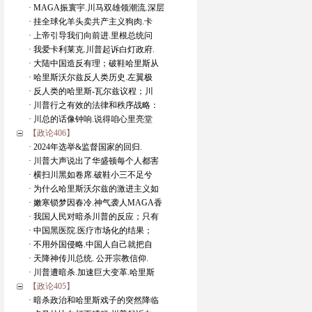
· MAGA振寰宇.川马双雄领潮流.深层
· 挂全球化羊头卖共产主义狗肉.卡
· 上帝引导我们向前进.里根总统问
· 我爱卡利莱克.川普起诉白灯政府.
· 大陆中国造反有理；破鞋哈里斯从
· 哈里斯沃尔兹反人类历史.左翼极
· 反人类的哈里斯-瓦尔兹议程；川
· 川普行之有效的法律和秩序战略：
· 川总的话像钟响.说得咱心里亮堂
【政论406】
· 2024年选举&监督国家的回归.
· 川普大声说出了华盛顿每个人都害
· 横扫川黑如卷席.破鞋小三不足兮
· 为什么哈里斯沃尔兹的激进主义如
· 嫩寒锁梦因春冷.神气袭人MAGA香
· 我国人民对暗杀川普的反应；只有
· 中国黑医院.医疗市场化的结果；
· 不用外国侵略.中国人自己就把自
· 天降神传川总统. 公开宗教信仰.
· 川普遭暗杀.加速巨大变革.哈里斯
【政论405】
· 暗杀政治和哈里斯戏子的突然降临