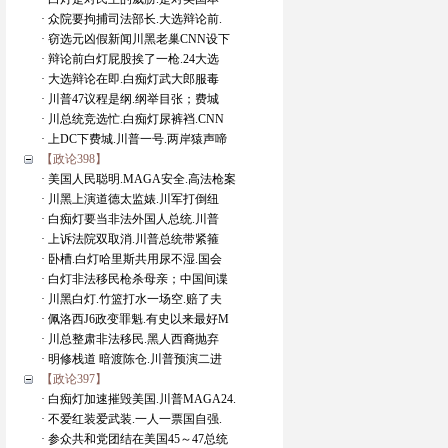
· 众院要拘捕司法部长.大选辩论前.
· 窃选元凶假新闻川黑老巢CNN设下
· 辩论前白灯屁股挨了一枪.24大选
· 大选辩论在即.白痴灯武大郎服毒
· 川普47议程是纲.纲举目张；费城
· 川总统竞选忙.白痴灯尿裤裆.CNN
· 上DC下费城.川普一号.两岸猿声啼
【政论398】
· 美国人民聪明.MAGA安全.高法枪案
· 川黑上演道德太监婊.川军打倒纽
· 白痴灯要当非法外国人总统.川普
· 上诉法院双取消.川普总统带紧箍
· 卧槽.白灯哈里斯共用尿不湿.国会
· 白灯非法移民枪杀母亲；中国间谍
· 川黑白灯.竹篮打水一场空.赔了夫
· 佩洛西J6政变罪魁.有史以来最好M
· 川总整肃非法移民.黑人西裔抛弃
· 明修栈道 暗渡陈仓.川普预演二进
【政论397】
· 白痴灯加速摧毁美国.川普MAGA24.
· 不爱红装爱武装.一人一票国自强.
· 参众共和党团结在美国45～47总统