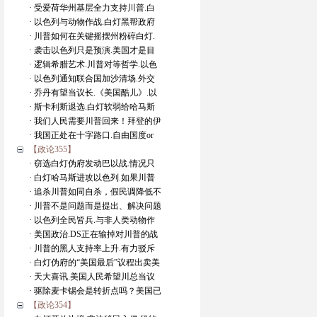
· 受爱荷华州基层全力支持川普.白
· 以色列与动物作战.白灯黑帮政府
· 川普如何在关键摇摆州粉碎白灯.
· 袭击以色列只是预演.美国才是目
· 逻辑希腊艺术.川普对等哲学.以色
· 以色列通知联合国加沙清场.外交
· 乔丹有望当议长.《美国酷儿》.以
· 斯卡利斯退选.白灯软弱给哈马斯
· 我们人民需要川普回来！拜登的伊
· 我国正处在十字路口.自由国度or
【政论355】
· 窃选白灯伪府发动巴以战.情况只
· 白灯哈马斯进攻以色列.如果川普
· 追杀川普如同自杀，假民调降低不
· 川普不是问题而是提出、解决问题
· 以色列全民皆兵.与非人类动物作
· 美国政治.DS正在输掉对川普的战
· 川普的黑人支持率上升.有力驳斥
· 白灯伪府的“美国最后”议程出卖美
· 天大喜讯.美国人民希望川总当议
· 驱除麦卡锡会是转折点吗？美国已
【政论354】