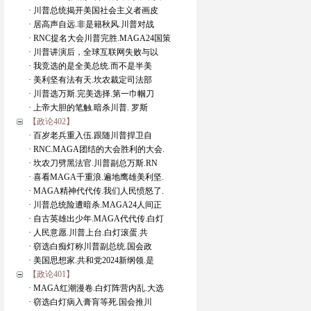
· 川普总统揭开美国社会主义者画皮
· 居高声自远.非是籍秋风.川普对战
· RNC提名大会川普完胜.MAGA24国策
· 川普讲演后，全球互联网失败与以
· 我竞选的是全美总统.而不是半美
· 美利坚有法有天.坎农裁定司法部
· 川普选万斯.完美选择.第一巾帼刀
· 上帝大胆的笔触.暗杀川普. 罗斯
【政论402】
· 百岁老兵重入伍.跟随川普捍卫自
· RNC.MAGA团结的大会胜利的大会.
· 坎农刀劈黑法官.川普副总万斯.RN
· 喜看MAGA千重浪.遍地鹰雄美利坚.
· MAGA精神代代传.我们人民愤怒了.
· 川普总统险遭暗杀.MAGA24人间正
· 自古英雄出少年.MAGA代代传.白灯
· 人民意愿.川普上台.白灯滚蛋.共
· 窃选白痴灯称川普副总统.国会政
· 美国思想家.共和党2024新纲领.是
【政论401】
· MAGA红潮漫卷.白灯阵营内乱.大选
· 窃选白灯病入膏肓等死.国会推川