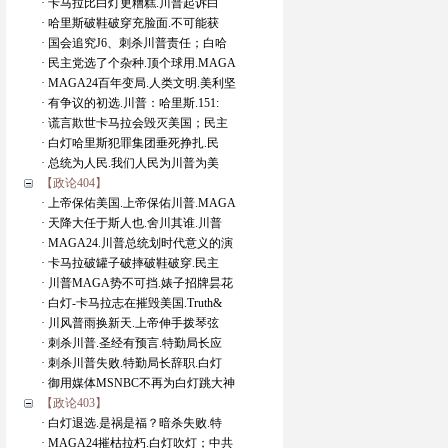
· 卡马拉比白灯更糟糕.川普起诉白
· 哈里斯破鞋破穿充脸面.不可能获
· 国会追究J6、刺杀川普责任；白哈
· 民主党选了个杂种.顶个球用.MAGA
· MAGA24百年变局.人类文明.美利坚
· 有争议的初选.川普：哈里斯.151:
· 谎言欺世卡马拉会毁灭美国；民主
· 白灯哈里斯犯罪集团垂死挣扎.民
· 总统为人民.我们人民为川普为美
【政论404】
· 上帝保佑美国.上帝保佑川普.MAGA
· 天降大任于斯人也.舍川其谁.川普
· MAGA24.川普总统划时代意义的演
· 卡马拉破罐子破摔破鞋破穿.民主
· 川普MAGA势不可挡.婊子招牌昙花
· 白灯-卡马拉志在摧毁美国.Truth&
· 川风普雨换新天.上帝伸手拨琴弦
· 刺杀川普.圣经有预言.特勤局长应
· 刺杀川普失败.特勤局长辞职.白灯
· 御用媒体MSNBC不再为白灯跳大神
【政论403】
· 白灯退选.是祸是福？暗杀失败.特
· MAGA24摧枯拉朽.白灯吹灯；中共