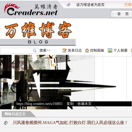
设万维读者为首页
万维
首 页
搜索>>
发表日志
控制面板
个人相册
https://blog.creaders.net/u/16885/
>
复制
>
收藏本页
网络日志正文
川风漫卷摇摆州.MAGA气如虹.打败白灯.我们人民必须这么做！