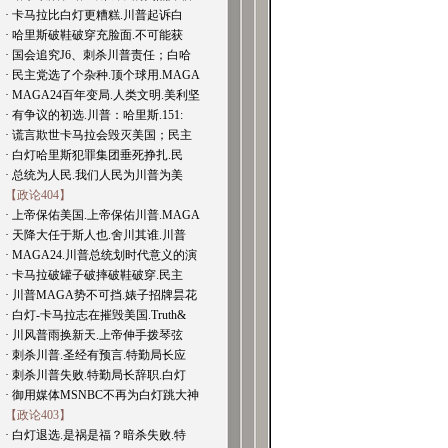
· 卡马拉比白灯更糟糕.川普起诉白
· 哈里斯破鞋破穿充脸面.不可能获
· 国会追究J6、刺杀川普责任；白哈
· 民主党选了个杂种.顶个球用.MAGA
· MAGA24百年变局.人类文明.美利坚
· 有争议的初选.川普：哈里斯.151:
· 谎言欺世卡马拉会毁灭美国；民主
· 白灯哈里斯犯罪集团垂死挣扎.民
· 总统为人民.我们人民为川普为美
【政论404】
· 上帝保佑美国.上帝保佑川普.MAGA
· 天降大任于斯人也.舍川其谁.川普
· MAGA24.川普总统划时代意义的演
· 卡马拉破罐子破摔破鞋破穿.民主
· 川普MAGA势不可挡.婊子招牌昙花
· 白灯-卡马拉志在摧毁美国.Truth&
· 川风普雨换新天.上帝伸手拨琴弦
· 刺杀川普.圣经有预言.特勤局长应
· 刺杀川普失败.特勤局长辞职.白灯
· 御用媒体MSNBC不再为白灯跳大神
【政论403】
· 白灯退选.是祸是福？暗杀失败.特