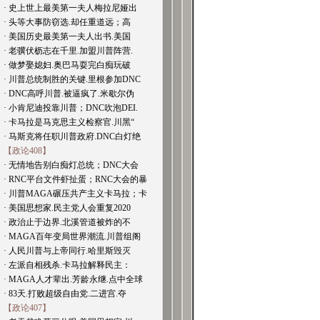
· 史上世上最美第一夫人梅拉尼娅出
· 头等大事防窃选.却任重道远；高
· 美国历史最美第一夫人出书.美国
· 老骥伏枥志在千里.加盟川普阵营.
· 做梦娶媳妇.奥巴马耍完白痴玩破
· 川普总统制胜的关键.里根参加DNC
· DNC高呼川普.被逼疯了.米歇尔伪
· 小肯尼迪投靠川普；DNC吹泡DEI.
· 卡马拉是马克思主义检察官.川黑“
· 马斯克将任职川普政府.DNC白灯绝
【政论408】
· 无情地告别白痴灯总统；DNC大会
· RNC平台文件虾扯蛋；RNC大会的暴
· 川普MAGA碾压共产主义卡马拉；卡
· 美国思想家.民主党人会重复2020
· 政治止于边界.北溪管道被炸的不
· MAGA百年变局世界潮流.川普组阁
· 人民川普与上帝同行.哈里斯毁灭
· 左派自相残杀.卡马拉解释民主：
· MAGA人才辈出.芳龄永继.点中全球
· 83天.打败超级自由党.二进宫.夺
【政论407】