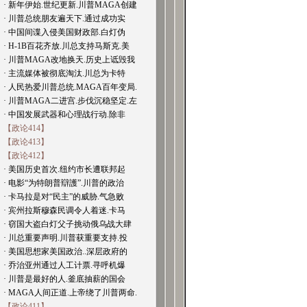
· 新年伊始.世纪更新.川普MAGA创建
· 川普总统朋友遍天下.通过成功实
· 中国间谍入侵美国财政部.白灯伪
· H-1B百花齐放.川总支持马斯克.美
· 川普MAGA改地换天.历史上诋毁我
· 主流媒体被彻底淘汰.川总为卡特
· 人民热爱川普总统.MAGA百年变局.
· 川普MAGA二进宫.步伐沉稳坚定.左
· 中国发展武器和心理战行动.除非
【政论414】
【政论413】
【政论412】
· 美国历史首次.纽约市长遭联邦起
· 电影“为特朗普辯護”.川普的政治
· 卡马拉是对“民主”的威胁.气急败
· 宾州拉斯穆森民调令人着迷.卡马
· 窃国大盗白灯父子挑动俄乌战大肆
· 川总重要声明.川普获重要支持.投
· 美国思想家美国政治..深层政府的
· 乔治亚州通过人工计票.寻呼机爆
· 川普是最好的人.釜底抽薪的国会
· MAGA人间正道.上帝绕了川普两命.
【政论411】