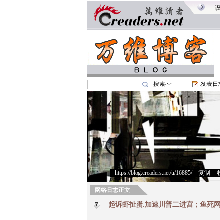
搜索>>
发表日
https://blog.creaders.net/u/16885/
>
复制
>
网络日志正文
起诉虾扯蛋.加速川普二进宫；鱼死网