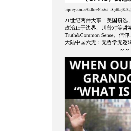
https://youtu.be/8tclIciwNhs?si=hSiy6lurjEbB
21世纪两件大事：美国窃选
政治止于边界。川普对等哲
Truth&Common Sense
大陆中国六无：无哲学无逻
～～