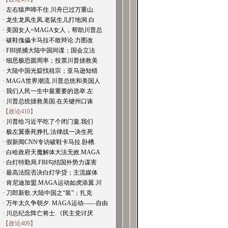
· 左右猿声啼不住.川舟已过万重山.
· 龙生龙凤生凤.老鼠生儿打地洞.白
· 美国女人=MAGA女人，帮助川普总
· 破鞋傀儡卡马拉不敢辩论.力图改
· FBI抓捕大陆中国间谍；国会立法
· 细思极恐圆周率；投票川普拯救美
· 大陆中国光腚找祖宗；亚马逊知错
· MAGA世界潮流.川普总统和美国人
· 我们人民一生中最重要的选举.左
· 川普总统拯救美国.在关键州口诛
【政论410】
· 川普给习近平吃了个闭门羹.我们
· 极左翼垂死挣扎.法律战一决生死
· 假新闻CNN专访破鞋卡马拉.卧槽.
· 白哈政府天魔解体大法无效.MAGA
· 白灯特勤局.FBI勾结国外势力谋害
· 最高法院否决白灯学贷；主流媒体
· 肯尼迪加盟.MAGA运动如虎添翼.川
· 刀郎新歌.大陆中国之“装”；扎克
· 万年太久争朝夕. MAGA运动——自由
· 川总纪念阵亡将士.《民主党讨厌
【政论409】