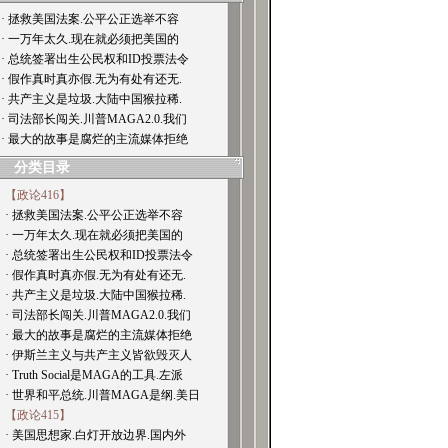
· 拯救美国法案.公平公正选举不容
· 一万年太久.现在就必须把美国的
· 总统签署出生公民权和ID投票法令
· 假作真时真亦假.无为有处有还无.
· 共产主义是垃圾.大陆中国猴拉稀.
· 司法部长闯关.川普MAGA2.0.我们
· 最大的故事是腐烂的主流媒体拒绝
分类目录
【政论416】
· 拯救美国法案.公平公正选举不容
· 一万年太久.现在就必须把美国的
· 总统签署出生公民权和ID投票法令
· 假作真时真亦假.无为有处有还无.
· 共产主义是垃圾.大陆中国猴拉稀.
· 司法部长闯关.川普MAGA2.0.我们
· 最大的故事是腐烂的主流媒体拒绝
· 伊斯兰主义与共产主义皆欲毁灭人
· Truth Social是MAGA的工具.左派
· 世界和平总统.川普MAGA是纲.美日
【政论415】
· 美国思想家.白灯开放边界.国内外