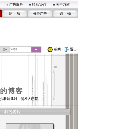
广告服务
联系我们
关于万维
论 坛
分类广告
购 物
帮助
退出
的博客
少壮能几时，鬓发人已苍。
我的名片