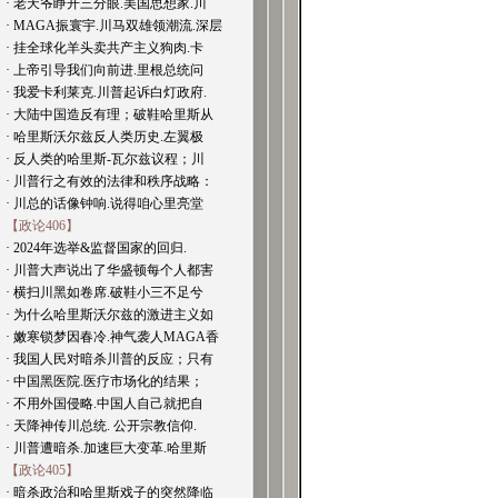
· 老天爷睁开三分眼.美国思想家.川
· MAGA振寰宇.川马双雄领潮流.深层
· 挂全球化羊头卖共产主义狗肉.卡
· 上帝引导我们向前进.里根总统问
· 我爱卡利莱克.川普起诉白灯政府.
· 大陆中国造反有理；破鞋哈里斯从
· 哈里斯沃尔兹反人类历史.左翼极
· 反人类的哈里斯-瓦尔兹议程；川
· 川普行之有效的法律和秩序战略：
· 川总的话像钟响.说得咱心里亮堂
【政论406】
· 2024年选举&监督国家的回归.
· 川普大声说出了华盛顿每个人都害
· 横扫川黑如卷席.破鞋小三不足兮
· 为什么哈里斯沃尔兹的激进主义如
· 嫩寒锁梦因春冷.神气袭人MAGA香
· 我国人民对暗杀川普的反应；只有
· 中国黑医院.医疗市场化的结果；
· 不用外国侵略.中国人自己就把自
· 天降神传川总统. 公开宗教信仰.
· 川普遭暗杀.加速巨大变革.哈里斯
【政论405】
· 暗杀政治和哈里斯戏子的突然降临