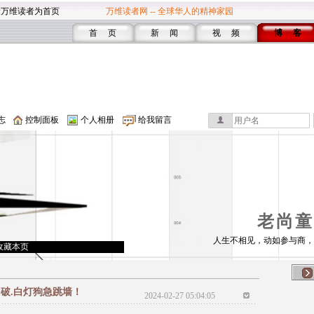
设万维读者为首页
万维读者网 -- 全球华人的精神家园
首 页
新 闻
视 频
博 客
志
控制面板
个人相册
给我留言
老尚童
人生不相见，动如参与商，
收藏本页
破.白灯狗急跳墙！
2024-02-27 05:04:05