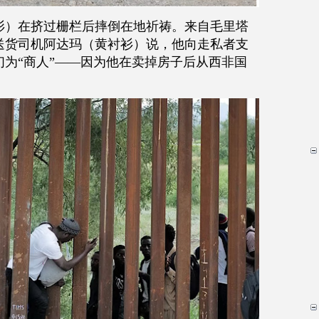
衫）在挤过栅栏后摔倒在地祈祷。来自毛里塔
送货司机阿达玛（黄衬衫）说，他向走私者支
们为
“
商人
”——
因为他在卖掉房子后从西非国