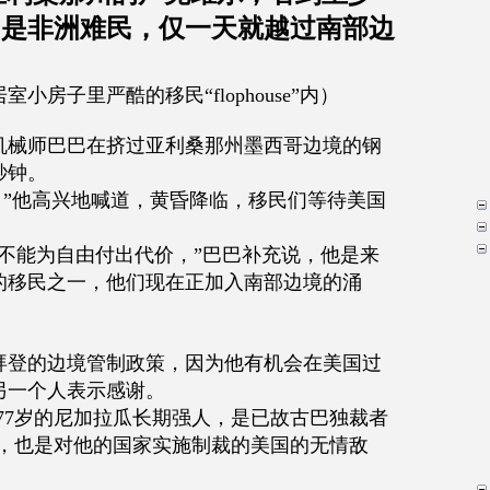
多是非洲难民，仅一天就越过南部边
居室小房子里严酷的移民
“flophouse”
内）
机械师巴巴在挤过亚利桑那州墨西哥边境的钢
秒钟。
，
”
他高兴地喊道，黄昏降临，移民们等待美国
不能为自由付出代价，
”
巴巴补充说，他是来
的移民之一，他们现在正加入南部边境的涌
拜登的边境管制政策，因为他有机会在美国过
另一个人表示感谢。
77
岁的尼加拉瓜长期强人，是已故古巴独裁者
，也是对他的国家实施制裁的美国的无情敌