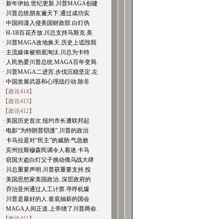
· 新年伊始.世纪更新.川普MAGA创建
· 川普总统朋友遍天下.通过成功实
· 中国间谍入侵美国财政部.白灯伪
· H-1B百花齐放.川总支持马斯克.美
· 川普MAGA改地换天.历史上诋毁我
· 主流媒体被彻底淘汰.川总为卡特
· 人民热爱川普总统.MAGA百年变局.
· 川普MAGA二进宫.步伐沉稳坚定.左
· 中国发展武器和心理战行动.除非
【政论414】
【政论413】
【政论412】
· 美国历史首次.纽约市长遭联邦起
· 电影“为特朗普辯護”.川普的政治
· 卡马拉是对“民主”的威胁.气急败
· 宾州拉斯穆森民调令人着迷.卡马
· 窃国大盗白灯父子挑动俄乌战大肆
· 川总重要声明.川普获重要支持.投
· 美国思想家美国政治..深层政府的
· 乔治亚州通过人工计票.寻呼机爆
· 川普是最好的人.釜底抽薪的国会
· MAGA人间正道.上帝绕了川普两命.
【政论411】