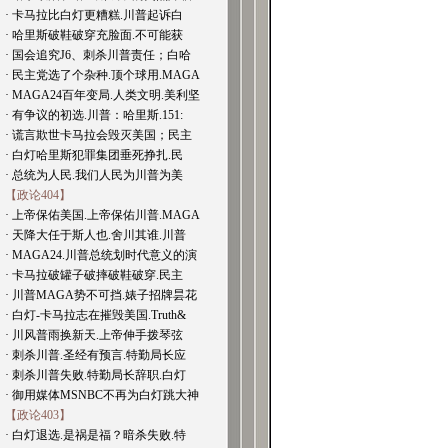
· 卡马拉比白灯更糟糕.川普起诉白
· 哈里斯破鞋破穿充脸面.不可能获
· 国会追究J6、刺杀川普责任；白哈
· 民主党选了个杂种.顶个球用.MAGA
· MAGA24百年变局.人类文明.美利坚
· 有争议的初选.川普：哈里斯.151:
· 谎言欺世卡马拉会毁灭美国；民主
· 白灯哈里斯犯罪集团垂死挣扎.民
· 总统为人民.我们人民为川普为美
【政论404】
· 上帝保佑美国.上帝保佑川普.MAGA
· 天降大任于斯人也.舍川其谁.川普
· MAGA24.川普总统划时代意义的演
· 卡马拉破罐子破摔破鞋破穿.民主
· 川普MAGA势不可挡.婊子招牌昙花
· 白灯-卡马拉志在摧毁美国.Truth&
· 川风普雨换新天.上帝伸手拨琴弦
· 刺杀川普.圣经有预言.特勤局长应
· 刺杀川普失败.特勤局长辞职.白灯
· 御用媒体MSNBC不再为白灯跳大神
【政论403】
· 白灯退选.是祸是福？暗杀失败.特