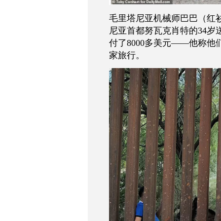
毛里塔尼亚机械师巴巴（红
尼亚首都努瓦克肖特的
34
岁
付了
8000
多美元
——
他称他
家旅行。