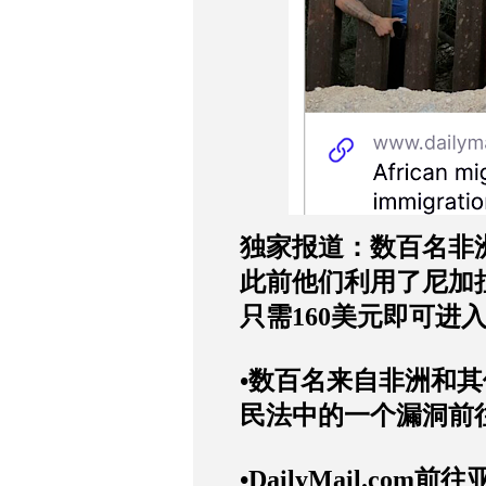
独家报道：数百名非
此前他们利用了尼加
只需
160
美元即可进
•
数百名来自非洲和其
民法中的一个漏洞前
•DailyMail.com
前往