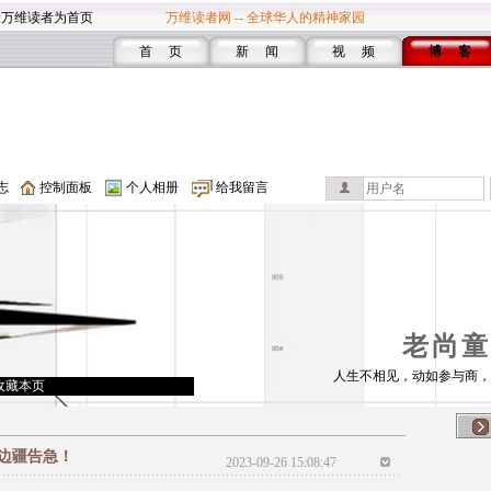
设万维读者为首页
万维读者网 -- 全球华人的精神家园
首 页
新 闻
视 频
博 客
志
控制面板
个人相册
给我留言
老尚童
人生不相见，动如参与商，
收藏本页
边疆告急！
2023-09-26 15:08:47