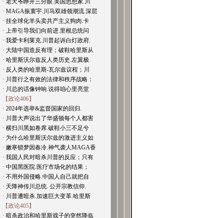
· 老天爷睁开三分眼.美国思想家.川
· MAGA振寰宇.川马双雄领潮流.深层
· 挂全球化羊头卖共产主义狗肉.卡
· 上帝引导我们向前进.里根总统问
· 我爱卡利莱克.川普起诉白灯政府.
· 大陆中国造反有理；破鞋哈里斯从
· 哈里斯沃尔兹反人类历史.左翼极
· 反人类的哈里斯-瓦尔兹议程；川
· 川普行之有效的法律和秩序战略：
· 川总的话像钟响.说得咱心里亮堂
【政论406】
· 2024年选举&监督国家的回归.
· 川普大声说出了华盛顿每个人都害
· 横扫川黑如卷席.破鞋小三不足兮
· 为什么哈里斯沃尔兹的激进主义如
· 嫩寒锁梦因春冷.神气袭人MAGA香
· 我国人民对暗杀川普的反应；只有
· 中国黑医院.医疗市场化的结果；
· 不用外国侵略.中国人自己就把自
· 天降神传川总统. 公开宗教信仰.
· 川普遭暗杀.加速巨大变革.哈里斯
【政论405】
· 暗杀政治和哈里斯戏子的突然降临