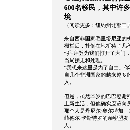
600
名移民，其中许
境
（
阅读更多：纽约州北部三
来自西非国家毛里塔尼亚的
栅栏后，扑倒在地祈祷了几
“
乔
·
拜登为我们打开了大门
当局接走和处理。
“
我想来这里是为了自由。你
自几个非洲国家的越来越多
入。
但是，虽然
25
岁的巴巴感谢
上新生活，但他确实应该向
那个人是丹尼尔
·
奥尔特加，
菲德尔
·
卡斯特罗的亲密盟友
人。