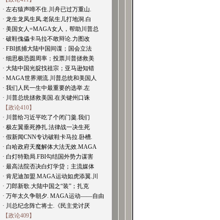
· 左右猿声啼不住.川舟已过万重山.
· 龙生龙凤生凤.老鼠生儿打地洞.白
· 美国女人=MAGA女人，帮助川普总
· 破鞋傀儡卡马拉不敢辩论.力图改
· FBI抓捕大陆中国间谍；国会立法
· 细思极恐圆周率；投票川普拯救美
· 大陆中国光腚找祖宗；亚马逊知错
· MAGA世界潮流.川普总统和美国人
· 我们人民一生中最重要的选举.左
· 川普总统拯救美国.在关键州口诛
【政论410】
· 川普给习近平吃了个闭门羹.我们
· 极左翼垂死挣扎.法律战一决生死
· 假新闻CNN专访破鞋卡马拉.卧槽.
· 白哈政府天魔解体大法无效.MAGA
· 白灯特勤局.FBI勾结国外势力谋害
· 最高法院否决白灯学贷；主流媒体
· 肯尼迪加盟.MAGA运动如虎添翼.川
· 刀郎新歌.大陆中国之“装”；扎克
· 万年太久争朝夕. MAGA运动——自由
· 川总纪念阵亡将士.《民主党讨厌
【政论409】