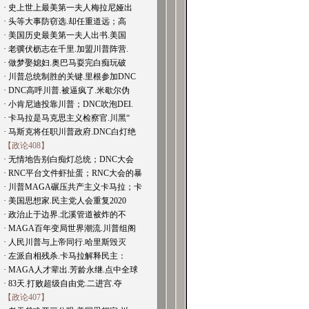
· 史上世上最美第一夫人梅拉尼娅出
· 头等大事防窃选.却任重道远；高
· 美国历史最美第一夫人出书.美国
· 老骥伏枥志在千里.加盟川普阵营.
· 做梦娶媳妇.奥巴马耍完白痴玩破
· 川普总统制胜的关键.里根参加DNC
· DNC高呼川普.被逼疯了.米歇尔伪
· 小肯尼迪投靠川普；DNC吹泡DEI.
· 卡马拉是马克思主义检察官.川黑“
· 马斯克将任职川普政府.DNC白灯绝
【政论408】
· 无情地告别白痴灯总统；DNC大会
· RNC平台文件虾扯蛋；RNC大会的暴
· 川普MAGA碾压共产主义卡马拉；卡
· 美国思想家.民主党人会重复2020
· 政治止于边界.北溪管道被炸的不
· MAGA百年变局世界潮流.川普组阁
· 人民川普与上帝同行.哈里斯毁灭
· 左派自相残杀.卡马拉解释民主：
· MAGA人才辈出.芳龄永继.点中全球
· 83天.打败超级自由党.二进宫.夺
【政论407】