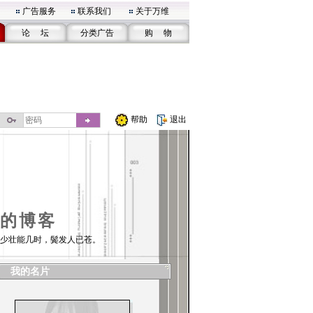
广告服务
联系我们
关于万维
论 坛
分类广告
购 物
帮助
退出
的博客
少壮能几时，鬓发人已苍。
我的名片