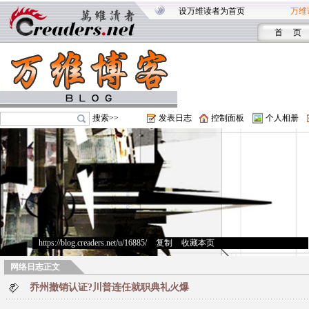
设万维读者为首页
万维
首 页
搜索>>
发表日志
控制面板
个人相册
https://blog.creaders.net/u/16885/
>
复制
>
收藏本页
网络日志正文
乔州撤销认证?川普连任就职典礼火爆