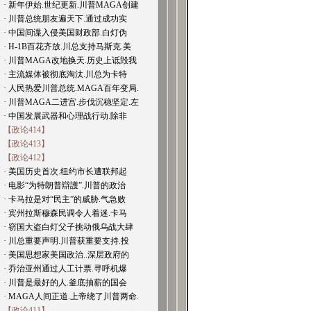
· 新年伊始.世纪更新.川普MAGA创建
· 川普总统朋友遍天下.通过成功实
· 中国间谍入侵美国财政部.白灯伪
· H-1B百花齐放.川总支持马斯克.美
· 川普MAGA改地换天.历史上诋毁我
· 主流媒体被彻底淘汰.川总为卡特
· 人民热爱川普总统.MAGA百年变局.
· 川普MAGA二进宫.步伐沉稳坚定.左
· 中国发展武器和心理战行动.除非
【政论414】
【政论413】
【政论412】
· 美国历史首次.纽约市长遭联邦起
· 电影“为特朗普辯護”.川普的政治
· 卡马拉是对“民主”的威胁.气急败
· 宾州拉斯穆森民调令人着迷.卡马
· 窃国大盗白灯父子挑动俄乌战大肆
· 川总重要声明.川普获重要支持.投
· 美国思想家美国政治..深层政府的
· 乔治亚州通过人工计票.寻呼机爆
· 川普是最好的人.釜底抽薪的国会
· MAGA人间正道.上帝绕了川普两命.
【政论411】