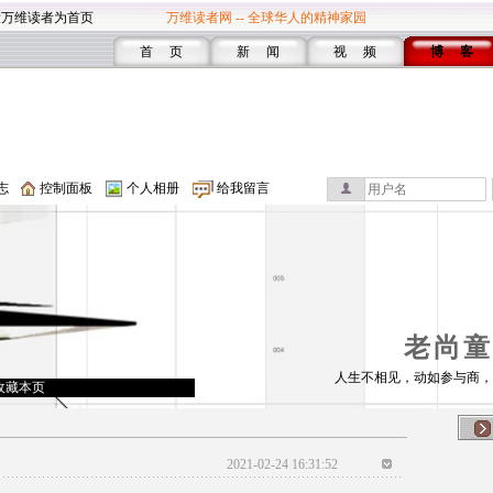
设万维读者为首页
万维读者网 -- 全球华人的精神家园
首 页
新 闻
视 频
博 客
志
控制面板
个人相册
给我留言
老尚童
人生不相见，动如参与商，
收藏本页
2021-02-24 16:31:52