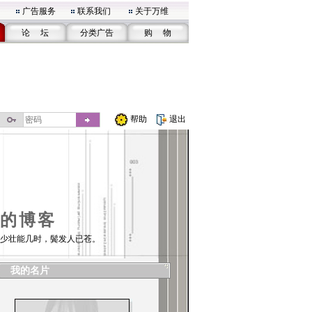
广告服务
联系我们
关于万维
论 坛
分类广告
购 物
帮助
退出
的博客
少壮能几时，鬓发人已苍。
我的名片