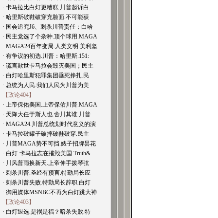
· 卡马拉比白灯更糟糕.川普起诉白
· 哈里斯破鞋破穿充脸面.不可能获
· 国会追究J6、刺杀川普责任；白哈
· 民主党选了个杂种.顶个球用.MAGA
· MAGA24百年变局.人类文明.美利坚
· 有争议的初选.川普：哈里斯.151:
· 谎言欺世卡马拉会毁灭美国；民主
· 白灯哈里斯犯罪集团垂死挣扎.民
· 总统为人民.我们人民为川普为美
【政论404】
· 上帝保佑美国.上帝保佑川普.MAGA
· 天降大任于斯人也.舍川其谁.川普
· MAGA24.川普总统划时代意义的演
· 卡马拉破罐子破摔破鞋破穿.民主
· 川普MAGA势不可挡.婊子招牌昙花
· 白灯-卡马拉志在摧毁美国.Truth&
· 川风普雨换新天.上帝伸手拨琴弦
· 刺杀川普.圣经有预言.特勤局长应
· 刺杀川普失败.特勤局长辞职.白灯
· 御用媒体MSNBC不再为白灯跳大神
【政论403】
· 白灯退选.是祸是福？暗杀失败.特