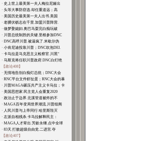
· 史上世上最美第一夫人梅拉尼娅出
· 头等大事防窃选.却任重道远；高
· 美国历史最美第一夫人出书.美国
· 老骥伏枥志在千里.加盟川普阵营.
· 做梦娶媳妇.奥巴马耍完白痴玩破
· 川普总统制胜的关键.里根参加DNC
· DNC高呼川普.被逼疯了.米歇尔伪
· 小肯尼迪投靠川普；DNC吹泡DEI.
· 卡马拉是马克思主义检察官.川黑“
· 马斯克将任职川普政府.DNC白灯绝
【政论408】
· 无情地告别白痴灯总统；DNC大会
· RNC平台文件虾扯蛋；RNC大会的暴
· 川普MAGA碾压共产主义卡马拉；卡
· 美国思想家.民主党人会重复2020
· 政治止于边界.北溪管道被炸的不
· MAGA百年变局世界潮流.川普组阁
· 人民川普与上帝同行.哈里斯毁灭
· 左派自相残杀.卡马拉解释民主：
· MAGA人才辈出.芳龄永继.点中全球
· 83天.打败超级自由党.二进宫.夺
【政论407】