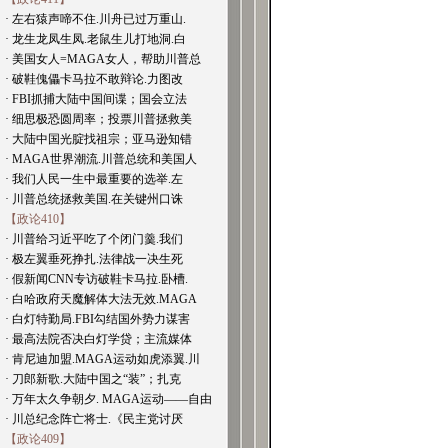
· 左右猿声啼不住.川舟已过万重山.
· 龙生龙凤生凤.老鼠生儿打地洞.白
· 美国女人=MAGA女人，帮助川普总
· 破鞋傀儡卡马拉不敢辩论.力图改
· FBI抓捕大陆中国间谍；国会立法
· 细思极恐圆周率；投票川普拯救美
· 大陆中国光腚找祖宗；亚马逊知错
· MAGA世界潮流.川普总统和美国人
· 我们人民一生中最重要的选举.左
· 川普总统拯救美国.在关键州口诛
【政论410】
· 川普给习近平吃了个闭门羹.我们
· 极左翼垂死挣扎.法律战一决生死
· 假新闻CNN专访破鞋卡马拉.卧槽.
· 白哈政府天魔解体大法无效.MAGA
· 白灯特勤局.FBI勾结国外势力谋害
· 最高法院否决白灯学贷；主流媒体
· 肯尼迪加盟.MAGA运动如虎添翼.川
· 刀郎新歌.大陆中国之“装”；扎克
· 万年太久争朝夕. MAGA运动——自由
· 川总纪念阵亡将士.《民主党讨厌
【政论409】