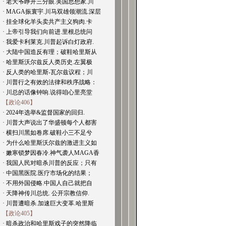
· 老天爷睁开三分眼.美国思想家.川
· MAGA振寰宇.川马双雄领潮流.深层
· 挂全球化羊头卖共产主义狗肉.卡
· 上帝引导我们向前进.里根总统问
· 我爱卡利莱克.川普起诉白灯政府.
· 大陆中国造反有理；破鞋哈里斯从
· 哈里斯沃尔兹反人类历史.左翼极
· 反人类的哈里斯-瓦尔兹议程；川
· 川普行之有效的法律和秩序战略：
· 川总的话像钟响.说得咱心里亮堂
【政论406】
· 2024年选举&监督国家的回归.
· 川普大声说出了华盛顿每个人都害
· 横扫川黑如卷席.破鞋小三不足兮
· 为什么哈里斯沃尔兹的激进主义如
· 嫩寒锁梦因春冷.神气袭人MAGA香
· 我国人民对暗杀川普的反应；只有
· 中国黑医院.医疗市场化的结果；
· 不用外国侵略.中国人自己就把自
· 天降神传川总统. 公开宗教信仰.
· 川普遭暗杀.加速巨大变革.哈里斯
【政论405】
· 暗杀政治和哈里斯戏子的突然降临