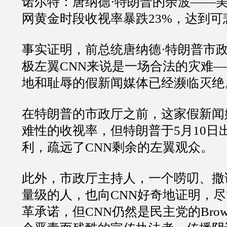
诺尔特：唐纳德
·
特朗普的余波
——
网黄金时段收视率暴跌
23%
，达到可
事实证明，前总统唐纳德
·
特朗普市
极左翼
CNN
来说是一场合法的灾难
—
地和耻辱的假新闻媒体已经濒临灭绝
在特朗普的市政厅之前，这家假新闻
难性的收视率，但特朗普于
5
月
10
日
利，疏远了
CNN
剩余的左翼观众。
此外，市政厅主持人，一个唠叨、撒
量级的人，也向
CNN
好奇地证明，尽
革承诺，但
CNN
仍然是民主党的
Brow