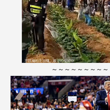
～～～～～～～～～