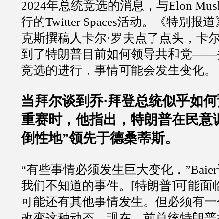
2024
年总统竞选的消息，与
Elon Mus
行的
Twitter Spaces
活动。《特别报道
克斯撰稿人卡尔
·
罗夫点了点头，卡
到了特朗普目前如何领导共和党
——
竞选的进行，事情可能会发生变化。
当拜尔谈到乔
·
拜登总统似乎如何
重赛时，他指出，特朗普在民意
倒性地
”
领先于德桑蒂斯。
“
有些事情必须发生巨大变化，
”Baier
我们不知道的事件。
[
特朗普
]
可能面
可能还有其他事情发生。但必须有一
改变这种动态。现在，前总统特朗普