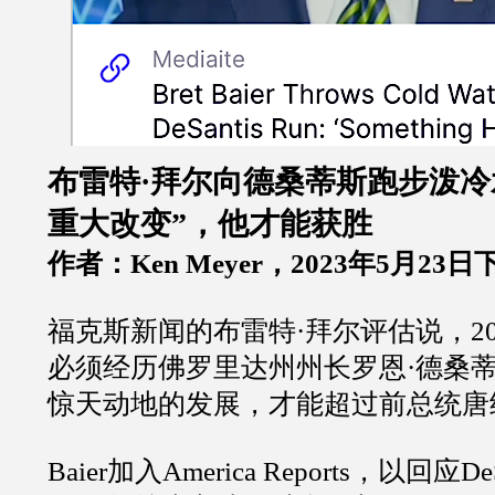
布雷特
·
拜尔向德桑蒂斯跑步泼冷
重大改变
”
，他才能获胜
作者：
Ken Meyer
，
2023
年
5
月
23
日
福克斯新闻的布雷特
·
拜尔评估说，
2
必须经历佛罗里达州州长罗恩
·
德桑
惊天动地的发展，才能超过前总统唐
Baier
加入
America Reports
，以回应
De