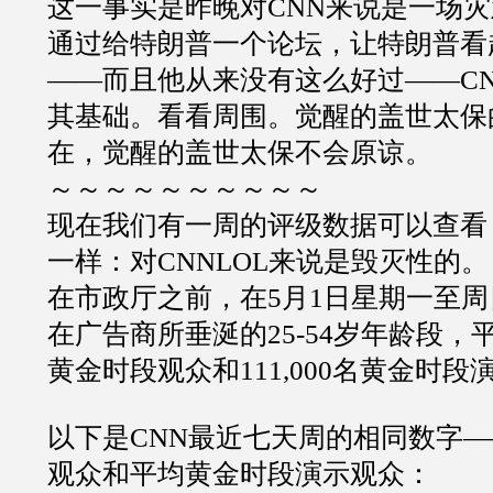
这一事实是昨晚对
CNN
来说是一场灾
通过给特朗普一个论坛，让特朗普看
——
而且他从来没有这么好过
——C
其基础。看看周围。觉醒的盖世太保
在，觉醒的盖世太保不会原谅。
～～～～～～～～～～
现在我们有一周的评级数据可以查看
一样：对
CNNLOL
来说是毁灭性的。
在市政厅之前，在
5
月
1
日星期一至周
在广告商所垂涎的
25-54
岁年龄段，
黄金时段观众和
111,000
名黄金时段
以下是
CNN
最近七天周的相同数字
—
观众和平均黄金时段演示观众：