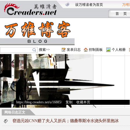
设万维读者为首页
万维
首 页
搜索>>
发表日志
控制面板
个人相册
https://blog.creaders.net/u/16885/
>
复制
>
收藏本页
网络日志正文
窃选元凶CNN赔了夫人又折兵；德桑蒂斯冷水浇头怀里抱冰