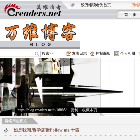
设万维读者为首页
万维
首 页
搜索>>
发表日志
控制面板
个人相册
https://blog.creaders.net/u/16885/
>
复制
>
收藏本页
网络日志正文
如是我闻.哲学逻辑Follow me.十四