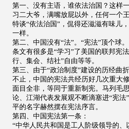
第一、没有主语，谁依法治国？这样
习二大爷，满嘴放屁以外，任何一个
特谈
“
依法治国
”
，侃得还滋滋有味儿
一样。
第二、中国没有
“
法
”
。
“
宪法
”
顶个球。
条文有很多是
“
学习
”
了美国的联邦宪
行、集会、结社
”
自由等等。
第三、由于
“
政治制度
”
建设的历经曲
不止，中国的宪法共经历好几次重大
面目全非，等同于重新制宪。马列毛
论、江湖代表发展观不断滴塞进
“
宪法
平的名字赫然摆在宪法序言。
第四、中国宪法第一条：
“
中华人民共和国是工人阶级领导的、