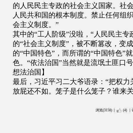
的人民民主专政的社会主义国家。社
人民共和国的根本制度。禁止任何组
会主义制度。
”
其中的
“
工人阶级
”
没啦，
“
人民民主专
的
“
社会主义制度
”
，被不断篡改，变
的
“
中国特色
”
，而所谓的
“
中国特色
”
就
色。
“
依法治国
”
当然就是流氓土匪口
想法治国】
最后，习近平习二大爷语录：
“
把权力
放屁还不如。笼子是什么笼子？谁来
浏览(3158)
(4)