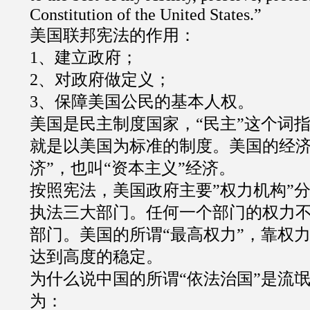
Constitution of the United States.”
美国联邦宪法的作用：
1
、建立政府；
2
、对政府做定义；
3
、保障美国公民的基本人权。
美国是民主制度国家，
“
民主
”
这个词
就是以美国为标准的制度。美国的经
济
”
，也叫
“
资本主义
”
经济。
按照宪法，美国政府主要
”
权力机构
”
执法三大部门。任何一个部门的权力
部门。美国的所谓
“
最高权力
”
，靠权
达到高度的稳定。
为什么说中国的所谓
“
依法治国
”
是流
为：