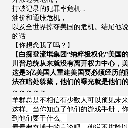
打破记录的犯罪率危机，
油价和通胀危机，
以及全世界掠夺美国的危机。结尾他
的话
【你想念我了吗？】
【
白痴登流氓集团
“
纳粹极权化
”
美国
川普总统从来就没有离开权力中心，
这是
3
亿美国人重建美国要必须经历的
法在暗处躲藏，他们的曝光就是他们
～～～～～
羊群总是不相信有少数人可以预见未
这样。当你知道了他们的游戏手册，你
到他们要干什么。
看看弗奇博士的言论吧，他说不排除