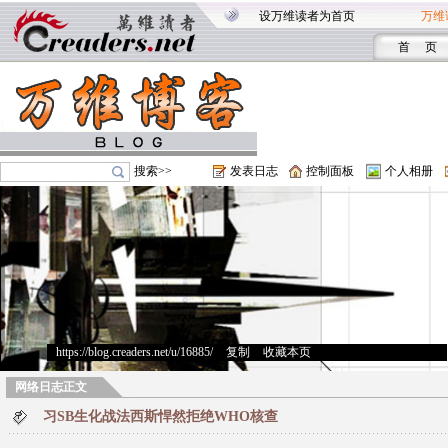
设万维读者为首页
万维
首 页
搜索>>
发表日志
控制面板
个人相册
https://blog.creaders.net/u/16885/
>
复制
>
收藏本页
网络日志正文
习SB生化战法西斯悍然拒绝WHO核查