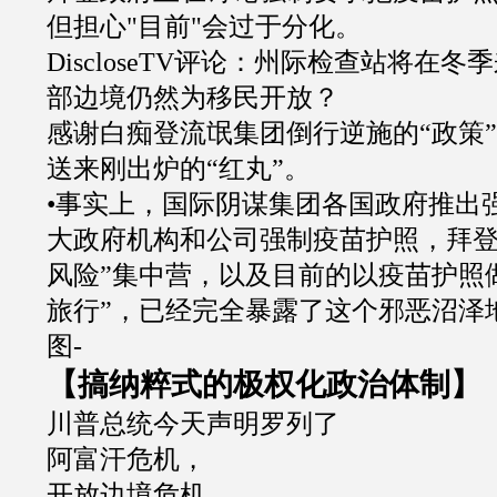
但担心
"
目前
"
会过于分化。
DiscloseTV
评论：州际检查站将在冬季
部边境仍然为移民开放？
感谢白痴登流氓集团倒行逆施的
“
政策
”
送来刚出炉的
“
红丸
”
。
•
事实上，国际阴谋集团各国政府推出
大政府机构和公司强制疫苗护照，拜
风险
”
集中营，以及目前的以疫苗护照
旅行
”
，已经完全暴露了这个邪恶沼泽
图
-
【搞纳粹式的极权化政治体制】
川普总统今天声明罗列了
阿富汗危机，
开放边境危机，