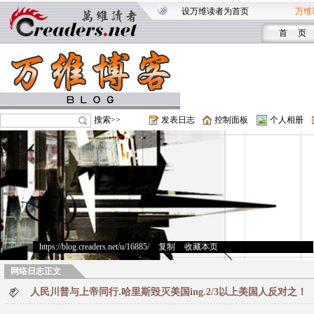
设万维读者为首页
万维
首 页
搜索>>
发表日志
控制面板
个人相册
https://blog.creaders.net/u/16885/
>
复制
>
收藏本页
网络日志正文
人民川普与上帝同行.哈里斯毁灭美国ing.2/3以上美国人反对之！