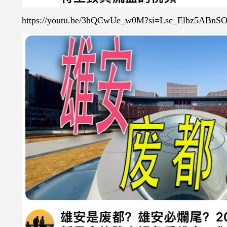
https://youtu.be/3hQCwUe_w0M?si=Lsc_Elbz5ABnS