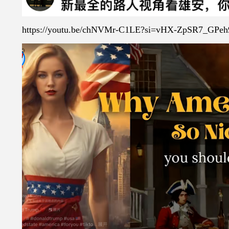
https://youtu.be/chNVMr-C1LE?si=vHX-ZpSR7_GPeh