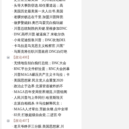
· 头等大事防窃选.却任重道远；高
· 美国历史最美第一夫人出书.美国
· 老骥伏枥志在千里.加盟川普阵营.
· 做梦娶媳妇.奥巴马耍完白痴玩破
· 川普总统制胜的关键.里根参加DNC
· DNC高呼川普.被逼疯了.米歇尔伪
· 小肯尼迪投靠川普；DNC吹泡DEI.
· 卡马拉是马克思主义检察官.川黑“
· 马斯克将任职川普政府.DNC白灯绝
【政论408】
· 无情地告别白痴灯总统；DNC大会
· RNC平台文件虾扯蛋；RNC大会的暴
· 川普MAGA碾压共产主义卡马拉；卡
· 美国思想家.民主党人会重复2020
· 政治止于边界.北溪管道被炸的不
· MAGA百年变局世界潮流.川普组阁
· 人民川普与上帝同行.哈里斯毁灭
· 左派自相残杀.卡马拉解释民主：
· MAGA人才辈出.芳龄永继.点中全球
· 83天.打败超级自由党.二进宫.夺
【政论407】
· 老天爷睁开三分眼.美国思想家.川