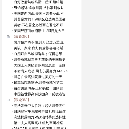
· 白灯政府与哈马斯一丘河.纽约起
· 纽约起诉.追杀川普.从抄家到敛财
· 美国走向内战.美国不需要圣战.不
· 川普是对的！20操纵窃选将美国变
· 兵者.不在吾之必胜而在吾之不可
· 美国经济面临崩溃.11月5日是大日
【政论390】
· 两岸猿声啼不住.川舟已过万重山.
· 美以一家亲.白灯伪府纵容哈马斯
· 白痴灯自己输掉选举；逻辑思维.
· 川普总统创造史无前例的美国历史
· 美国工人阶级青睐川普总统！金牌
· 革命尚未成功.同志仍需努力.MAGA
· 川总在最高法院度过美好的一天.
· 最高法院听证会.川普总统的第二
· 白灯川黑.热锅上的蚂蚁；纽约庭
· 中国被世界高科技抛弃！反犹者皆
【政论389】
· 高法带来巨大胜利；起诉川普无中
· 纽约庭审牛鬼蛇神群魔乱舞谎话连
· 高法揭露白灯对政治对手的选择性
· 第一夫人高调亮相.纽约审川检察
· MAGA世界潮流人间正道.川普与人