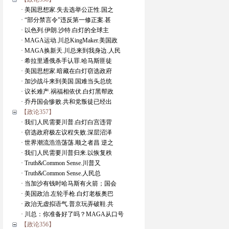
· 美国思想家.失去选举公正性.国之
· “部分禁言令”违反第一修正案.甚
· 以色列.伊朗.沙特.白灯的全球主
· MAGA运动.川总KingMaker.美国政
· MAGA换新天.川总来到我身边.人民
· 希拉里通俄杀手认罪.哈马斯匪徒
· 美国思想家.暗藏在白灯窃选政府
· 加沙战斗来到美国.国难当头总统
· 议长难产.祸福相依伏.白灯黑帮政
· 乔丹国会惨败.共和党叛徒已经出
【政论357】
· 我们人民需要川普.白灯白宫违背
· 窃选政府极左议程失败.深层沼泽
· 世界潮流浩浩荡荡.顺之者昌 逆之
· 我们人民需要川普归来.以恢复秩
· Truth&Common Sense.川普又
· Truth&Common Sense.人民总
· 当加沙有钱时哈马斯有火箭；国会
· 美国政治.左轮手枪.白灯老板奥巴
· 政治无虚拟语气.普京玩弄破鞋.共
· 川总：你准备好了吗？MAGA从口号
【政论356】