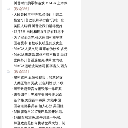
· 川普时代的零和游戏.MAGA.上帝保
【政论366】
· 人民是民主守护者.必须让川普二
· 恢复“川普巴以和平方案”乃唯一出
· 美国人聪明.川普让我们活得更好.
· 12月7日.当时和现在生活在耻辱中
· 为了安全边界.强大家园和和平世
· 国会受审.名校校长明显的反犹主
· MAGA人类文明.庭审哈佛校长.多元
· MAGA川潮高.媒体不得不报导.白灯
· 党内外川普遥遥领先.共和党内稳
· MAGA运动波涛汹涌.国字当头.西方
【政论365】
· 腐朽媒体.丑陋检察官：恶意起诉
· 人类正邪白刃战.以色列胜.扒下联
· 黑帮政府禁言令撕毁第一修正案.
· 川普四年世界和平美国强盛.20白
· 基辛格.美国百年稀屎..大陆中国
· 国会道德委员会.扣人心弦.美国犹
· 我国窃选自2017奥巴马黑开始.现
· 1.6翻盘势难免.犀牛川黑一锅端.
· 拜登政府是如何挑动世界大战、制