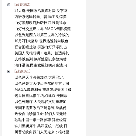
【政论362】
· 24大选.美国政治巅峰对决.反窃防
· 西语系选民转向川普.民主党惊慌
· 白灯黑帮政府黔驴技穷.只剩追杀
· 白灯外交点燃世界.MAGA倒插横流.
· 以色列是西方对第三世界的冷战的
· 10月7日大屠杀.世界迅速转向以色
· 联合国瞎扯淡.窃选白灯只添乱.占
· 美国人民很聪明！追杀川普适得其
· 支持以色列.伊斯兰是以宗教为替
· 演绎逻辑.民主党摧毁联邦宪法.习
【政论361】
· 以色列天兵占领加沙.大局已定.
· 以色列是大天使迈克尔的地方；司
· MAGA.魔道相长.重新发现美国！破
· 选举日喜忧掺半.九点建议.美国宗
· 以色列阳谋.人类现代文明重塑加
· 美国不需要政治正确总统.圣战份
· 热爱自由珍惜生命.我们人民无所
· 破鞋中国一带一路梦碎.拜登经济
· 诛川黑斩犀牛.共和党统一战线.日
· 川普总统向我们人民走来；棺材里