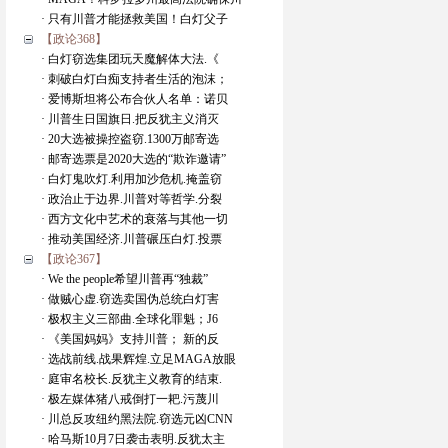
· 只有川普才能拯救美国！白灯父子
【政论368】
· 白灯窃选集团玩天魔解体大法.《
· 刺破白灯白痴支持者生活的泡沫；
· 爱博斯坦将公布合伙人名单：诺贝
· 川普生日国旗日.把反犹主义消灭
· 20大选被操控盗窃.1300万邮寄选
· 邮寄选票是2020大选的“欺诈邀请”
· 白灯鬼吹灯.利用加沙危机.掩盖窃
· 政治止于边界.川普对等哲学.分裂
· 西方文化中艺术的衰落与其他一切
· 推动美国经济.川普碾压白灯.投票
【政论367】
· We the people希望川普再“独裁”
· 做贼心虚.窃选卖国伪总统白灯害
· 极权主义三部曲.全球化罪魁；J6
· 《美国妈妈》支持川普； 新的反
· 选战前线.战果辉煌.立足MAGA放眼
· 庭审名校长.反犹主义教育的结束.
· 极左媒体猪八戒倒打一耙.污蔑川
· 川总反攻纽约黑法院.窃选元凶CNN
· 哈马斯10月7日袭击表明.反犹太主