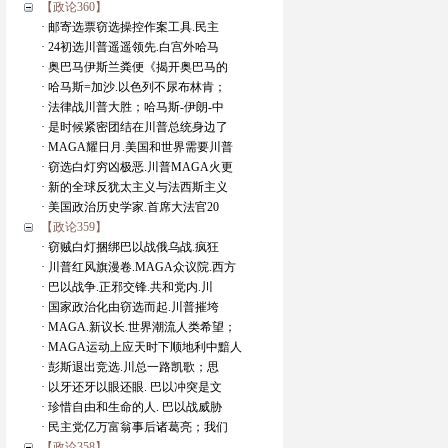
【政论360】
· 邮寄选票窃选操控作案工具.民主
· 24初选川普遥遥领先.白宫外哈马
· 奥巴马伊斯兰粪便《揭开奥巴马的
· 哈马斯=加沙.以色列不尿布林肯；
· 法律战川普大胜；哈马斯-伊朗-中
· 是时候紧密团结在川普总统身边了
· MAGA耀日月.美国和世界需要川普
· 窃选白灯穷凶极恶.川普MAGA火更
· 新的全球反犹太主义与法西斯主义
· 美国政治历史学家.首席大法官20
【政论359】
· 窃贼白灯捆绑巴以战俄乌战.疯狂
· 川普红风旗漫卷.MAGA众议院.西方
· 巴以战争.正邪交锋.共和党内.川
· 国家政治化由窃选而起.川普摧垮
· MAGA.新议长.世界潮流人类希望；
· MAGA运动上应天时下顺地利中黯人
· 彭斯退出竞选.川总一路凯歌；思
· 以牙还牙以眼还眼. 巴以冲突是文
· 珍惜自由和生命的人. 巴以战威胁
· 民主党亿万富翁事后诸葛亮；我们
【政论358】