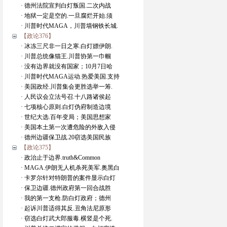
· 德州法院宣判白灯叛国.二次内战
· 地狱一定是空的.一旦腐烂开始.须
· 川普时代MAGA，川普墙钢铁长城.
【政论376】
· 冰冻三尺非一日之寒.白灯嫖伊朗.
· 川普总统像猫王.川普协第一巾帼
· 没有边界就没有国家；10月7日哈
· 川普时代MAGA运动.热爱美国.支持
· 美国政经.川普集会更胜选举一筹.
· 人民议会立法号召.十八路诸侯起
· 七项核心原则.白灯伪府制造边境
· 世纪大选.百年变局；美国思想家
· 美国本土第一次遭危险的外敌入侵
· 德州边疆保卫战.20窃选美国民族
【政论375】
· 政治止于边界.truth&Common
· MAGA.伊朗无人机杀死美军.奥黑白
· 卡罗尔针对特朗普的案件显示白灯
· 保卫边疆.德州政府第一回合战胜
· 我的第一支枪.防白灯政府；德州
· 起诉川普适得其反.丑角法尼原形
· 窃选白灯武大郎服毒.横竖是个死.