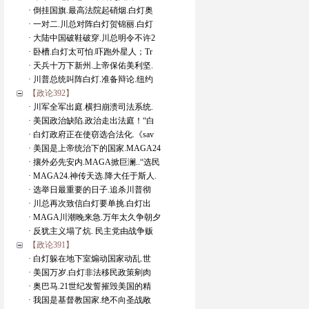
· 倒挂国旗.最高法院起硝烟.白灯奥
· 一对二.川总对阵白灯贺锦丽.白灯
· 大陆中国破鞋破穿.川总明令不许2
· 卧槽.白灯太可怕.吓跑外星人；Tr
· 天兵十万下新州.上帝保佑美利坚.
· 川普总统叫阵白灯.准备辩论.纽约
【政论392】
· 川军全军出庭.横扫崩溃司法系统.
· 美国政治缺陷.政治走出法庭！“白
· 白灯政府正在使窃选合法化.《sav
· 美国是上帝统治下的国家.MAGA24
· 攘外必先安内.MAGA掀巨澜..“选民
· MAGA24.神传天选.降大任于斯人.
· 选举日最重要的日子.追杀川普彻
· 川总再次致信白灯要单挑.白灯出
· MAGA川潮晚来急.万年太久争朝夕
· 反犹主义塌了炕. 民主党由战争贩
【政论391】
· 白灯躲在地下室煽动国家动乱.世
· 美国万岁.白灯非法移民政策剜肉
· 奥巴马.21世纪发誓摧毁美国的精
· 我国是基督教国家.绝不向圣战敞