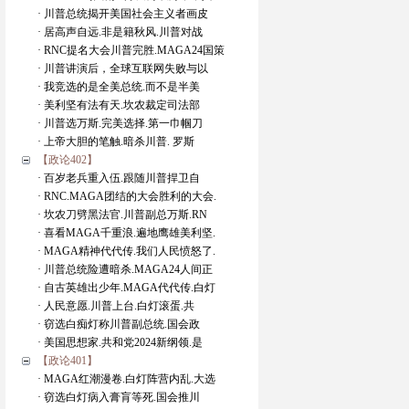
· 川普总统揭开美国社会主义者画皮
· 居高声自远.非是籍秋风.川普对战
· RNC提名大会川普完胜.MAGA24国策
· 川普讲演后，全球互联网失败与以
· 我竞选的是全美总统.而不是半美
· 美利坚有法有天.坎农裁定司法部
· 川普选万斯.完美选择.第一巾帼刀
· 上帝大胆的笔触.暗杀川普. 罗斯
【政论402】
· 百岁老兵重入伍.跟随川普捍卫自
· RNC.MAGA团结的大会胜利的大会.
· 坎农刀劈黑法官.川普副总万斯.RN
· 喜看MAGA千重浪.遍地鹰雄美利坚.
· MAGA精神代代传.我们人民愤怒了.
· 川普总统险遭暗杀.MAGA24人间正
· 自古英雄出少年.MAGA代代传.白灯
· 人民意愿.川普上台.白灯滚蛋.共
· 窃选白痴灯称川普副总统.国会政
· 美国思想家.共和党2024新纲领.是
【政论401】
· MAGA红潮漫卷.白灯阵营内乱.大选
· 窃选白灯病入膏肓等死.国会推川