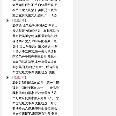
· 知己知彼百战不殆.白灯黑帮政府
· 在民主党人统治下.美国是失败的
· 激进左翼民主党人是疯子.干预选
【政论378】
· 20窃选.诚信缺失.美国内乱世界大
· 起诉川普的游戏结束；联邦宪法与
· 普京赞美川总统.美国最大危机.移
· 裸体共产党人.1963年国会列出摧
· 卧槽.奥巴马是共产主义接班人.白
· 川普大步二进宫.第一夫人凤还巢
· 阿拉伯分子恐袭美国教堂.反犹小
· 疯狂的邮寄选票.本年度最大故事
· 剽窃美国宪法的“宪章”，联合国可
· 21世纪最大事件.美国窃选. 美国
【政论377】
· 2024是我们最后的战斗！第一巾帼
· 破鞋中国对美国的攻击——食品卷
· 我相信我们国家.我相信最高法院
· 白灯政府使国家陷入完全混乱；总
· 21世纪最大事件.美国窃选；邮寄
· 非法移民入侵.边境完全失控.国会
· 国会挺川议案.川普没有造反.美国