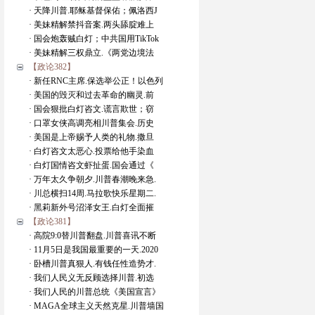
· 天降川普.耶稣基督保佑；佩洛西J
· 美妹精解禁抖音案.两头舔腚难上
· 国会炮轰贼白灯；中共国用TikTok
· 美妹精解三权鼎立.《两党边境法
【政论382】
· 新任RNC主席.保选举公正！以色列
· 美国的毁灭和过去革命的幽灵.前
· 国会狠批白灯咨文.谎言欺世；窃
· 口罩女侠高调亮相川普集会.历史
· 美国是上帝赐予人类的礼物.撒旦
· 白灯咨文太恶心.投票给他手染血
· 白灯国情咨文虾扯蛋.国会通过《
· 万年太久争朝夕.川普春潮晚来急.
· 川总横扫14周.马拉歌快乐星期二.
· 黑莉新外号沼泽女王.白灯全面摧
【政论381】
· 高院9:0替川普翻盘.川普喜讯不断
· 11月5日是我国最重要的一天.2020
· 卧槽川普真狠人.有钱任性造势才.
· 我们人民义无反顾选择川普.初选
· 我们人民的川普总统《美国宣言》
· MAGA全球主义天然克星.川普墙国