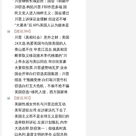
· 川普钢铁长城必胜；国会《制裁中
· 20窃选.构陷川普.FBI作恶多端.国
· 民主党人进入纳粹主义；国会通过
· 川普上诉保证金缓解.但这还不够
· “大屠杀”后.60%美国人认为媒体是
【政论384】
· 川普《真相社会》意外之财；美国
· 24大选.热爱美国与仇恨美国的人
· 青山遮不住 毕竟江流去.揭真相宜
· 断章取义移花接木李代桃僵的“川
· 上帝永远与美以同在.华尔街富豪
· 夫妻双投票.川普盛赞纳瓦罗.业余
· 国会开审白灯窃选卖国集团；川普
· 猎巫.干预频受挫.白灯敲川普竹杠
· 窃选白灯五大危机，不偷不抢不骗
· 美国窃选+移民入侵，西方国家将
【政论383】
· 美丽性感女州长与川普总统互动.
· 美军进驻台湾.在沙家浜扎下去了.
· 美国主义而不是全球主义是我们的
· 选举联邦诉讼.左派计划叛乱.内华
· 大选在即.防窃第一；假做真时真
· 以色列.基督文明的堡垒.众院共和