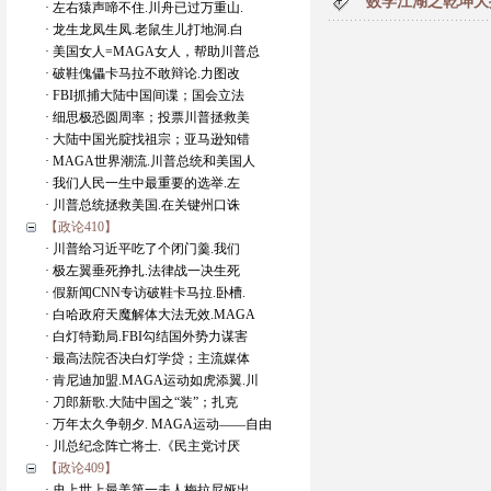
数学江湖之乾坤大
· 左右猿声啼不住.川舟已过万重山.
· 龙生龙凤生凤.老鼠生儿打地洞.白
· 美国女人=MAGA女人，帮助川普总
· 破鞋傀儡卡马拉不敢辩论.力图改
· FBI抓捕大陆中国间谍；国会立法
· 细思极恐圆周率；投票川普拯救美
· 大陆中国光腚找祖宗；亚马逊知错
· MAGA世界潮流.川普总统和美国人
· 我们人民一生中最重要的选举.左
· 川普总统拯救美国.在关键州口诛
【政论410】
· 川普给习近平吃了个闭门羹.我们
· 极左翼垂死挣扎.法律战一决生死
· 假新闻CNN专访破鞋卡马拉.卧槽.
· 白哈政府天魔解体大法无效.MAGA
· 白灯特勤局.FBI勾结国外势力谋害
· 最高法院否决白灯学贷；主流媒体
· 肯尼迪加盟.MAGA运动如虎添翼.川
· 刀郎新歌.大陆中国之“装”；扎克
· 万年太久争朝夕. MAGA运动——自由
· 川总纪念阵亡将士.《民主党讨厌
【政论409】
· 史上世上最美第一夫人梅拉尼娅出