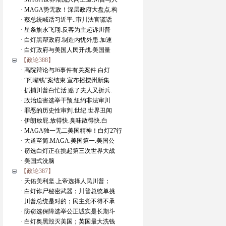
· MAGA势无敌！深层政府大盘点.构
· 蔡总统喊话习近平..审川法官谎话
· 星条旗永飞翔.反客为主起诉川普
· 白灯黑帮政府.制造内忧外患.加速
· 白灯政府与美国人民开战.美国量
【政论388】
· 高院辩论与J6事件有关案件.白灯
· “闭嘴钱”案结束.宣布摇摆州新集
· 抓捕川普白忙活.赔了夫人又折兵.
· 政治迫害选举干预.纽约非法审川
· 罪恶的历史性审判.世纪.世界丑闻
· 伊朗放屁.放得快.臭味散得快.白
· MAGA独一无二美国精神！白灯27行
· 大道至简.MAGA.美国第一.美国公
· 窃选白灯正在挑起第三次世界大战
· 美国式洗脑
【政论387】
· 天佑美利坚.上帝选择人民川普；
· 白灯诈尸秘密武器；川普总统单挑
· 川普总统是对的；民主党不得不承
· 防窃选保障选举公正诚实是长期斗
· 白灯奥黑毁灭美国；英国最大洗钱