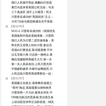
· 我们人民揭竿而起.推翻白灯窃选
· 奥巴马是杀害美国公民元凶；马克
· 三个臭皮匠.顶不上川葛亮！民主
· 川普务实成功的“美国优先”主义；
· 10月7日哈马斯恐怖袭击关乎美国
【政论386】
· MAGA.川普务实成功的《美国优先
· 美国收割中国韭菜稳准狠；川普民
· 我们人民为川普二进宫做准备；美
· 终生民主党黑人转向川普.参议员
· 窃选白灯要造反.取消基督教.不许
· 过五关斩六将.川总统一骑绝尘.奥
· 梅拉尼娅聪明美丽又大方.第一夫
· 第一夫人风采依旧.人民川普共和
· 中国破鞋破穿.许家印金蝉脱壳.川
· 人民总统川普和英雄警察在一起；
【政论385】
· 美国建立在犹太-基督教价值观之
· “审判”推迟.美国需要法律和秩序.
· 川普形势一片大好.最美女州长.中
· FBI政治执法作恶多端.宪法第五条
· 上诉法院支持州立法防窃选；纳瓦