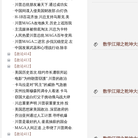
· 川普总统朋友遍天下.通过成功实
· 中国间谍入侵美国财政部.白灯伪
· H-1B百花齐放.川总支持马斯克.美
· 川普MAGA改地换天.历史上诋毁我
· 主流媒体被彻底淘汰.川总为卡特
· 人民热爱川普总统.MAGA百年变局.
· 川普MAGA二进宫.步伐沉稳坚定.左
数学江湖之乾坤大
· 中国发展武器和心理战行动.除非
【政论414】
【政论413】
【政论412】
· 美国历史首次.纽约市长遭联邦起
· 电影“为特朗普辯護”.川普的政治
· 卡马拉是对“民主”的威胁.气急败
· 宾州拉斯穆森民调令人着迷.卡马
数学江湖之乾坤大
· 窃国大盗白灯父子挑动俄乌战大肆
· 川总重要声明.川普获重要支持.投
· 美国思想家美国政治..深层政府的
· 乔治亚州通过人工计票.寻呼机爆
· 川普是最好的人.釜底抽薪的国会
· MAGA人间正道.上帝绕了川普两命.
【政论411】