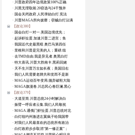
· 川普政府四年边境政策100%正确.
· 川黑无理取闹.20窃选与24干预并
· 国会关闭政府.人民弹劾白灯.宪法
· 川普MAGA所向披靡；窃贼白灯沾满
【政论380】
· 国会白灯一对一.美国边境优先；
· 起诉虾扯蛋.加速川普二进宫；鱼
· 我国近代史最黑暗.奥巴马第四任
· 里根和川普是完美的人；重磅.纽
· 去TMD自由.我是异见者.奥黑白灯
· 特大喜讯.川普大胜南卡.黑莉回姥
· 天不生川普万古如长夜；美国旧右
· 我们人民需要老牌共和党而不是新
· MAGA运动百年变局.抛弃破鞋大陆
· MAGA旗漫卷.川总民心卷巨澜.黑心
【政论379】
· 大道至简.川普总统24小时解决白
· 振臂一呼应者云集.我们人民敬祝
· MAGA.通俄门虾扯蛋.川普总统对北
· 白灯纽约州激进左翼疯子给我国带
· 对我们人民最喜欢的总统所有政治
· 白灯政府步步取消“第一修正案”；
· MAGA潮流不可挡.川普民心昭日月.