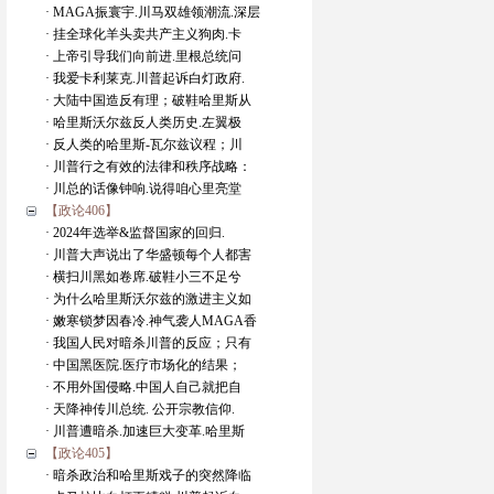
· MAGA振寰宇.川马双雄领潮流.深层
· 挂全球化羊头卖共产主义狗肉.卡
· 上帝引导我们向前进.里根总统问
· 我爱卡利莱克.川普起诉白灯政府.
· 大陆中国造反有理；破鞋哈里斯从
· 哈里斯沃尔兹反人类历史.左翼极
· 反人类的哈里斯-瓦尔兹议程；川
· 川普行之有效的法律和秩序战略：
· 川总的话像钟响.说得咱心里亮堂
【政论406】
· 2024年选举&监督国家的回归.
· 川普大声说出了华盛顿每个人都害
· 横扫川黑如卷席.破鞋小三不足兮
· 为什么哈里斯沃尔兹的激进主义如
· 嫩寒锁梦因春冷.神气袭人MAGA香
· 我国人民对暗杀川普的反应；只有
· 中国黑医院.医疗市场化的结果；
· 不用外国侵略.中国人自己就把自
· 天降神传川总统. 公开宗教信仰.
· 川普遭暗杀.加速巨大变革.哈里斯
【政论405】
· 暗杀政治和哈里斯戏子的突然降临