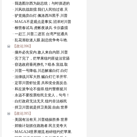
· 我选图尔西为副总统；与时俱进的
· 川风吹战鼓擂.我们人民怕过谁.天
· 驴党抛弃白灯.佩洛西J6黑手.川普
· MAGA不是观点是事实.沼泽对川普
· 柳营春试马.虎帐夜谈兵.卡尔森擂
· 一赶三.川普二进宫.台湾严惩通共
· 乱花渐欲迷人眼.副总统争奇斗艳.
【政论396】
· 攘外必先安内.敌人来自内部.川普
· 完了完了，烂苹果纽约匪徒法官舔
· 窃选政府垂死挣扎？暗杀.宣战.取
· 川普一号降临.川总解雇白灯.白灯
· 法律战川军大胜.贼白灯亡羊开牢.
· 定罪川普虾扯蛋.共和党全面反击.
· 和左派争论不值得.纽约警察挺川
· 永远不要投票给民主党人，句号！
· 白灯政府无法无天.纽约非法移民
· 捍卫川普就是捍卫美国.自由.世界
【政论395】
· 美国有法有天.川普稳操胜券.世界
· 郊狼计划抓住路跑者.民主党夸大
· MAGA24世界潮流.粉碎纽约烂苹果.