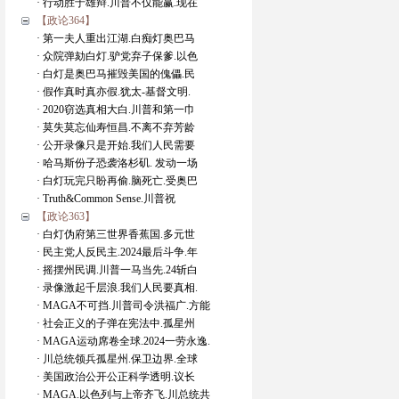
· 行动胜于雄辩.川普不仅能赢.现在
【政论364】
· 第一夫人重出江湖.白痴灯奥巴马
· 众院弹劾白灯.驴党弃子保爹.以色
· 白灯是奥巴马摧毁美国的傀儡.民
· 假作真时真亦假.犹太-基督文明.
· 2020窃选真相大白.川普和第一巾
· 莫失莫忘仙寿恒昌.不离不弃芳龄
· 公开录像只是开始.我们人民需要
· 哈马斯份子恐袭洛杉矶. 发动一场
· 白灯玩完只盼再偷.脑死亡.受奥巴
· Truth&Common Sense.川普祝
【政论363】
· 白灯伪府第三世界香蕉国.多元世
· 民主党人反民主.2024最后斗争.年
· 摇摆州民调.川普一马当先.24斩白
· 录像激起千层浪.我们人民要真相.
· MAGA不可挡.川普司令洪福广.方能
· 社会正义的子弹在宪法中.孤星州
· MAGA运动席卷全球.2024一劳永逸.
· 川总统领兵孤星州.保卫边界.全球
· 美国政治公开公正科学透明.议长
· MAGA.以色列与上帝齐飞.川总统共