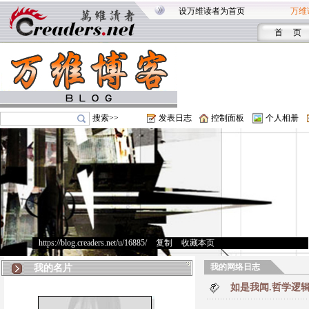
设万维读者为首页
万维
首 页
搜索>>
发表日志
控制面板
个人相册
https://blog.creaders.net/u/16885/
>
复制
>
收藏本页
我的网络日志
我的名片
如是我闻.哲学逻辑Fo