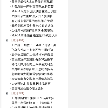
· 美国是最伟大杰出善良的国家.窃
· 川普总统一挥手.百花齐放.群英荟
· MAGA浪打浪.法女川普在路上.川普
· 力拔山兮气盖世.黑人州长挺川普.
· 有史以来最严重的危机.谁在管理
· 我爱美国.更爱川普.独立日讲话像
· 白灯患神经退行性疾病.全家犯法.
· MAGA高法觉醒.极左派SB晕菜.人民
【政论400】
· 川白辨.三娘教子；MAGA运动：美
· 飞鸟各投林.白灯剩不到一周时间
· 20窃选后遗症.白灯精神神经病.民
· 高法裁决捍卫国体.分别释法拖字
· 神传天降川总统.上帝保佑美利坚.
· 白灯帕金森综合症.川总统表扬高
· 忽喇喇似大厦倾.昏惨惨似灯将尽.
· 20大选魔鬼交易.奥巴黑依靠选民
· 大选辩论.世界献丑.民主党逼宫.
· 美国种族仇恨心理之源头
【政论399】
· 川普糟蹋白灯.蹂躏CNN.玩弄主持
· 霹雳一声震乾坤.来了川普领路人.
· 白灯是对民主的威胁.是对美国本