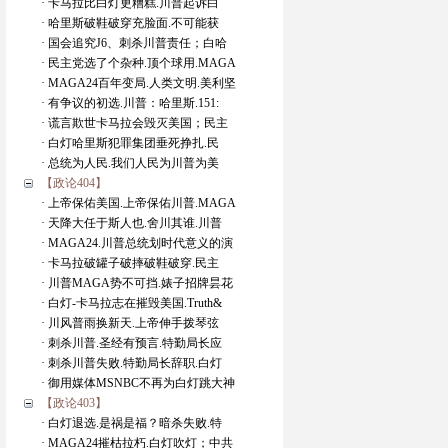
· 卡马拉比白灯更糟糕.川普起诉白
· 哈里斯破鞋破穿充脸面.不可能获
· 国会追究J6、刺杀川普责任；白哈
· 民主党选了个杂种.顶个球用.MAGA
· MAGA24百年变局.人类文明.美利坚
· 有争议的初选.川普：哈里斯.151:
· 谎言欺世卡马拉会毁灭美国；民主
· 白灯哈里斯犯罪集团垂死挣扎.民
· 总统为人民.我们人民为川普为美
【政论404】
· 上帝保佑美国.上帝保佑川普.MAGA
· 天降大任于斯人也.舍川其谁.川普
· MAGA24.川普总统划时代意义的演
· 卡马拉破罐子破摔破鞋破穿.民主
· 川普MAGA势不可挡.婊子招牌昙花
· 白灯-卡马拉志在摧毁美国.Truth&
· 川风普雨换新天.上帝伸手拨琴弦
· 刺杀川普.圣经有预言.特勤局长应
· 刺杀川普失败.特勤局长辞职.白灯
· 御用媒体MSNBC不再为白灯跳大神
【政论403】
· 白灯退选.是祸是福？暗杀失败.特
· MAGA24摧枯拉朽.白灯吹灯；中共