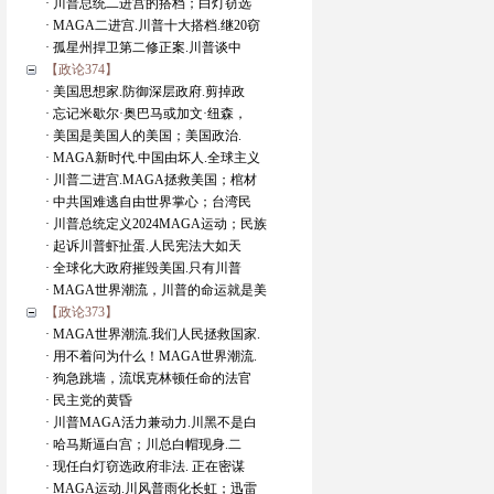
· 川普总统二进宫的搭档；白灯窃选
· MAGA二进宫.川普十大搭档.继20窃
· 孤星州捍卫第二修正案.川普谈中
【政论374】
· 美国思想家.防御深层政府.剪掉政
· 忘记米歇尔·奥巴马或加文·纽森，
· 美国是美国人的美国；美国政治.
· MAGA新时代.中国由坏人.全球主义
· 川普二进宫.MAGA拯救美国；棺材
· 中共国难逃自由世界掌心；台湾民
· 川普总统定义2024MAGA运动；民族
· 起诉川普虾扯蛋.人民宪法大如天
· 全球化大政府摧毁美国.只有川普
· MAGA世界潮流，川普的命运就是美
【政论373】
· MAGA世界潮流.我们人民拯救国家.
· 用不着问为什么！MAGA世界潮流.
· 狗急跳墙，流氓克林顿任命的法官
· 民主党的黄昏
· 川普MAGA活力兼动力.川黑不是白
· 哈马斯逼白宫；川总白帽现身.二
· 现任白灯窃选政府非法. 正在密谋
· MAGA运动.川风普雨化长虹；迅雷