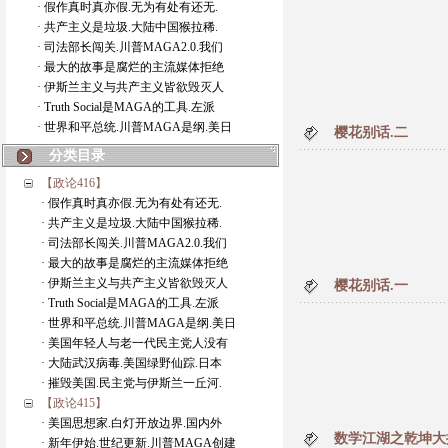
· 假作真时真亦假.无为有处有还无.
· 共产主义是垃圾.大陆中国猴拉稀.
· 司法部长闯关.川普MAGA2.0.我们
· 最大的故事是腐烂的主流媒体拒绝
· 伊斯兰主义与共产主义皆欲毁灭人
· Truth Social是MAGA的工具.左派
· 世界和平总统.川普MAGA是纲.美日
樱花别话.二
分类目录
【政论416】
· 假作真时真亦假.无为有处有还无.
· 共产主义是垃圾.大陆中国猴拉稀.
· 司法部长闯关.川普MAGA2.0.我们
· 最大的故事是腐烂的主流媒体拒绝
· 伊斯兰主义与共产主义皆欲毁灭人
樱花别话.一
· Truth Social是MAGA的工具.左派
· 世界和平总统.川普MAGA是纲.美日
· 美国年轻人与老一代民主党人没有
· 大陆武汉病毒.美国绿野仙踪.日本
· 摧毁美国.民主党与伊斯兰一丘河.
【政论415】
· 美国思想家.白灯开放边界.国内外
数学江湖之乾坤大
· 新年伊始.世纪更新.川普MAGA创建