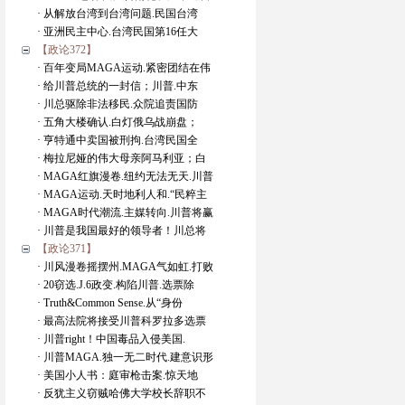
· 从解放台湾到台湾问题.民国台湾
· 亚洲民主中心.台湾民国第16任大
【政论372】
· 百年变局MAGA运动.紧密团结在伟
· 给川普总统的一封信；川普.中东
· 川总驱除非法移民.众院追责国防
· 五角大楼确认.白灯俄乌战崩盘；
· 亨特通中卖国被刑拘.台湾民国全
· 梅拉尼娅的伟大母亲阿马利亚；白
· MAGA红旗漫卷.纽约无法无天.川普
· MAGA运动.天时地利人和.“民粹主
· MAGA时代潮流.主媒转向.川普将赢
· 川普是我国最好的领导者！川总将
【政论371】
· 川风漫卷摇摆州.MAGA气如虹.打败
· 20窃选.J.6政变.构陷川普.选票除
· Truth&Common Sense.从“身份
· 最高法院将接受川普科罗拉多选票
· 川普right！中国毒品入侵美国.
· 川普MAGA.独一无二时代.建意识形
· 美国小人书：庭审枪击案.惊天地
· 反犹主义窃贼哈佛大学校长辞职不