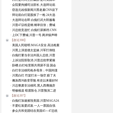
· 众院要拘捕司法部长.大选辩论前.
· 窃选元凶假新闻川黑老巢CNN设下
· 辩论前白灯屁股挨了一枪.24大选
· 大选辩论在即.白痴灯武大郎服毒
· 川普47议程是纲.纲举目张；费城
· 川总统竞选忙.白痴灯尿裤裆.CNN
· 上DC下费城.川普一号.两岸猿声啼
【政论398】
· 美国人民聪明.MAGA安全.高法枪案
· 川黑上演道德太监婊.川军打倒纽
· 白痴灯要当非法外国人总统.川普
· 上诉法院双取消.川普总统带紧箍
· 卧槽.白灯哈里斯共用尿不湿.国会
· 白灯非法移民枪杀母亲；中国间谍
· 川黑白灯.竹篮打水一场空.赔了夫
· 佩洛西J6政变罪魁.有史以来最好M
· 川总整肃非法移民.黑人西裔抛弃
· 明修栈道 暗渡陈仓.川普预演二进
【政论397】
· 白痴灯加速摧毁美国.川普MAGA24.
· 不爱红装爱武装.一人一票国自强.
· 参众共和党团结在美国45～47总统