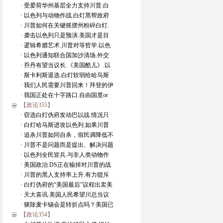
· 受爱荷华州基层全力支持川普.白
· 以色列与动物作战.白灯黑帮政府
· 川普如何在关键摇摆州粉碎白灯.
· 袭击以色列只是预演.美国才是目
· 逻辑希腊艺术.川普对等哲学.以色
· 以色列通知联合国加沙清场.外交
· 乔丹有望当议长.《美国酷儿》.以
· 斯卡利斯退选.白灯软弱给哈马斯
· 我们人民需要川普回来！拜登的伊
· 我国正处在十字路口.自由国度or
【政论355】
· 窃选白灯伪府发动巴以战.情况只
· 白灯哈马斯进攻以色列.如果川普
· 追杀川普如同自杀，假民调降低不
· 川普不是问题而是提出、解决问题
· 以色列全民皆兵.与非人类动物作
· 美国政治.DS正在输掉对川普的战
· 川普的黑人支持率上升.有力驳斥
· 白灯伪府的“美国最后”议程出卖美
· 天大喜讯.美国人民希望川总当议
· 驱除麦卡锡会是转折点吗？美国已
【政论354】