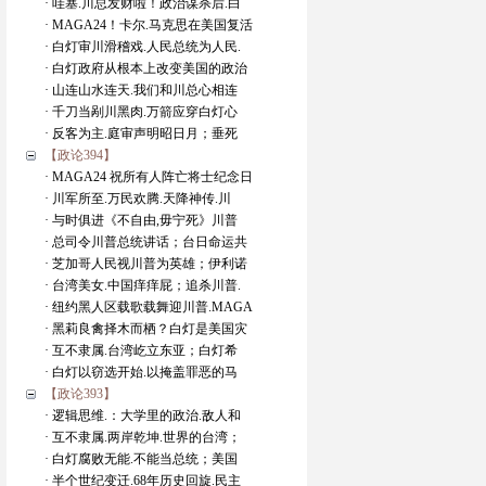
· 哇塞.川总发财啦！政治谋杀后.白
· MAGA24！卡尔.马克思在美国复活
· 白灯审川滑稽戏.人民总统为人民.
· 白灯政府从根本上改变美国的政治
· 山连山水连天.我们和川总心相连
· 千刀当剐川黑肉.万箭应穿白灯心
· 反客为主.庭审声明昭日月；垂死
【政论394】
· MAGA24 祝所有人阵亡将士纪念日
· 川军所至.万民欢腾.天降神传.川
· 与时俱进《不自由,毋宁死》川普
· 总司令川普总统讲话；台日命运共
· 芝加哥人民视川普为英雄；伊利诺
· 台湾美女.中国痒痒屁；追杀川普.
· 纽约黑人区载歌载舞迎川普.MAGA
· 黑莉良禽择木而栖？白灯是美国灾
· 互不隶属.台湾屹立东亚；白灯希
· 白灯以窃选开始.以掩盖罪恶的马
【政论393】
· 逻辑思维.：大学里的政治.敌人和
· 互不隶属.两岸乾坤.世界的台湾；
· 白灯腐败无能.不能当总统；美国
· 半个世纪变迁.68年历史回旋.民主