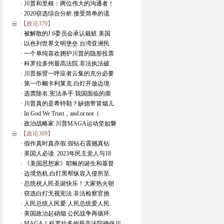
· 川普和里根：两位伟大的沟通者！
· 2020窃选综合分析.接受简单的谎
【政论370】
· 被解散的J.6委员会承认栽赃.美国
· 以色列世界文明堡垒.台湾亚洲民
· 一个单纯喜欢拥护川普的隐形投票
· 科罗拉多州最高法院.非法执法破
· 川普振臂一呼应者云集的充分必要
· 第一巾帼卡利莱克.白灯开放边境.
· 选票除名.宪法杀手.我国面临的噩
· 川普真的是希特勒？缺德带冒烟儿
· In God We Trust，and.or.not（
· 政治战略家.川普MAGA运动坚如磐
【政论369】
· 假作真时真亦假.假钻石震撼真钻
· 美国人必读. 2023年民主党人与18
· 《美国思想家》耶稣的诞生和基督
· 边境危机.白灯黑帮纵容入侵所至.
· 总统祝人民圣诞快乐！大家热火朝
· 窃选白灯无视宪法.非法检察官挑
· 人民总统人民爱.人民总统爱人民.
· 美国政治起硝烟.公民战争再循环.
· MAGA！科罗拉多州最高法院确保川