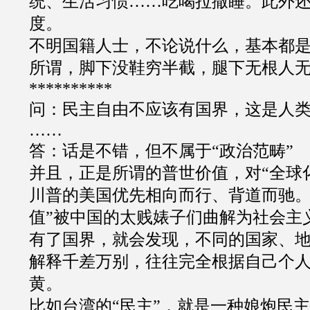
统、生活习惯
……
吃喝拉撒睡。此外
度。
不明国籍人士，不论说什么，基本都
所谓，脚下没鞋穷半截，腿下无根人
**********
问：民主自由不应该有国界，这是人
……
答：话是不错，但不属于
“
政治范畴
”
并且，正是所谓的普世价值，对
“
全球
川普的美国优先相向而行、背道而驰
值
”
被中国的太贱婊子们曲解为社会主
有了国界，就会发现，不同的国家、
解释千差万别，往往完全根据自己个
黄。
比如台湾的
“
民主
”
，就是一种娘炮民主