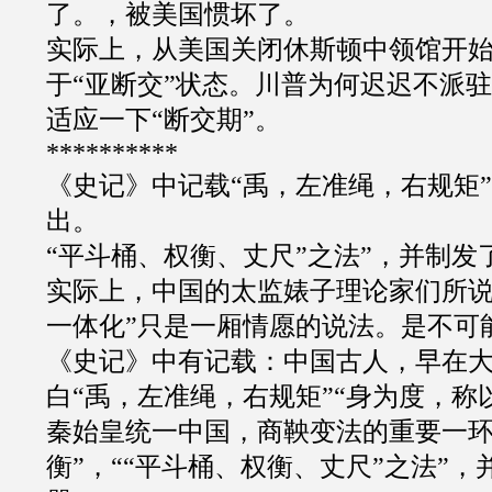
了。，被美国惯坏了。
实际上，从美国关闭休斯顿中领馆开
于
“
亚断交
”
状态。川普为何迟迟不派驻
适应一下
“
断交期
”。
**********
《史记》中记载
“
禹，左准绳，右规矩
”
出。
“
平斗桶、权衡、丈尺
”
之法
”
，并制发
实际上，中国的太监婊子理论家们所
一体化
”
只是一厢情愿的说法。是不可
《史记》中有记载：中国古人，早在
白
“
禹，左准绳，右规矩
”“
身为度，称
秦始皇统一中国，商鞅变法的重要一
衡
”
，
““
平斗桶、权衡、丈尺
”
之法
”
，