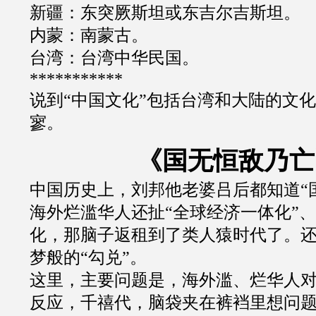
新疆：东突厥斯坦或东吉尔吉斯坦。
内蒙：南蒙古。
台湾：台湾中华民国。
***********
说到
“
中国文化
”
包括台湾和大陆的文化
寥。
《国无恒敌乃亡
中国历史上，刘邦他老婆吕后都知道
“
海外烂滥华人还扯
“
全球经济一体化
”
、
化，那脑子返租到了类人猿时代了。
梦般的
“
勾兑
”
。
这里，主要问题是，海外滥、烂华人
反应，千禧代，脑袋夹在裤裆里想问