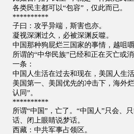
各类民主都可以
“
包容
”
，仅此而已。
**********
子曰：攻乎异端，斯害也亦。
凝视深渊过久，必被深渊反噬。
中国那种狗屁烂三国家的事情，越咀
所谓的
“
中华民族
”
已经和正在灭亡或消
一条：
中国人生活在过去和现在，美国人生
美国第一、美国优先的冲击下，海外
认同
”
。
**********
所谓
“
中国
”
，亡了。“中国人
”
只会、只
话、闭上眼睛说梦话。
西藏：中共军事占领区。