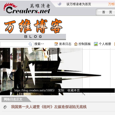
设万维读者为首页
万维
首 页
搜索>>
发表日志
控制面板
个人相册
https://blog.creaders.net/u/16885/
>
复制
>
收藏本页
网络日志正文
我国第一夫人谴责《纽时》左媒造假诬陷无底线