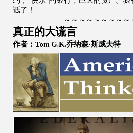
约，
“
快乐
”
的银行，巨大的资产。我
诋了！
～～～～～～～～～
真正的大谎言
作者：
Tom G.K.
乔纳森
·
斯威夫特