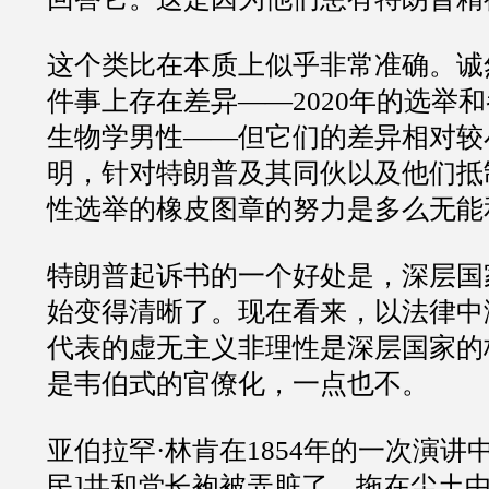
这个类比在本质上似乎非常准确。诚
件事上存在差异
——2020
年的选举和
生物学男性
——
但它们的差异相对较
明，针对特朗普及其同伙以及他们抵
性选举的橡皮图章的努力是多么无能
特朗普起诉书的一个好处是，深层国
始变得清晰了。现在看来，以法律中
代表的虚无主义非理性是深层国家的
是韦伯式的官僚化，一点也不。
亚伯拉罕
·
林肯在
1854
年的一次演讲
民
]
共和党长袍被弄脏了，拖在尘土