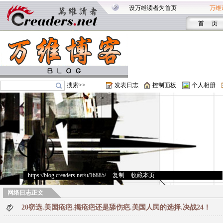
设万维读者为首页
万维
首 页
搜索>>
发表日志
控制面板
个人相册
https://blog.creaders.net/u/16885/
>
复制
>
收藏本页
网络日志正文
20窃选.美国疮疤.揭疮疤还是舔伤疤.美国人民的选择.决战24！