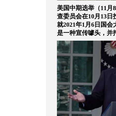
美国中期选举（
11
月
8
查委员会在
10
月
13
日
就
2021
年
1
月
6
日国会
是一种宣传噱头，并