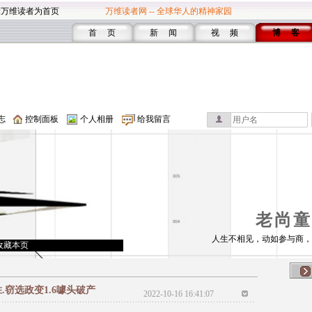
设万维读者为首页
万维读者网 -- 全球华人的精神家园
首 页
新 闻
视 频
博 客
志
控制面板
个人相册
给我留言
老尚童
人生不相见，动如参与商，
收藏本页
.窃选政变1.6噱头破产
2022-10-16 16:41:07