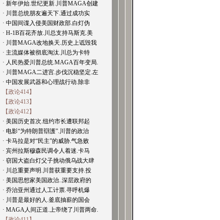
· 新年伊始.世纪更新.川普MAGA创建
· 川普总统朋友遍天下.通过成功实
· 中国间谍入侵美国财政部.白灯伪
· H-1B百花齐放.川总支持马斯克.美
· 川普MAGA改地换天.历史上诋毁我
· 主流媒体被彻底淘汰.川总为卡特
· 人民热爱川普总统.MAGA百年变局.
· 川普MAGA二进宫.步伐沉稳坚定.左
· 中国发展武器和心理战行动.除非
【政论414】
【政论413】
【政论412】
· 美国历史首次.纽约市长遭联邦起
· 电影“为特朗普辯護”.川普的政治
· 卡马拉是对“民主”的威胁.气急败
· 宾州拉斯穆森民调令人着迷.卡马
· 窃国大盗白灯父子挑动俄乌战大肆
· 川总重要声明.川普获重要支持.投
· 美国思想家美国政治..深层政府的
· 乔治亚州通过人工计票.寻呼机爆
· 川普是最好的人.釜底抽薪的国会
· MAGA人间正道.上帝绕了川普两命.
【政论411】