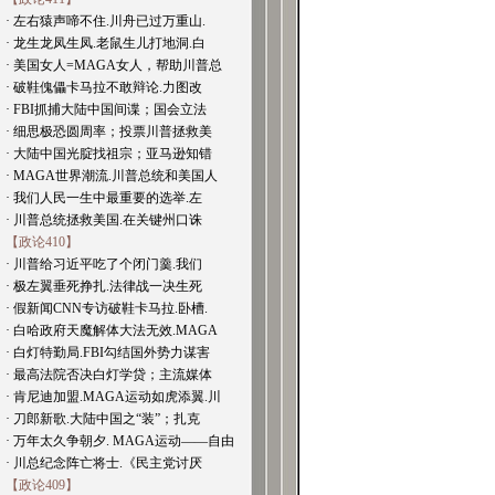
· 左右猿声啼不住.川舟已过万重山.
· 龙生龙凤生凤.老鼠生儿打地洞.白
· 美国女人=MAGA女人，帮助川普总
· 破鞋傀儡卡马拉不敢辩论.力图改
· FBI抓捕大陆中国间谍；国会立法
· 细思极恐圆周率；投票川普拯救美
· 大陆中国光腚找祖宗；亚马逊知错
· MAGA世界潮流.川普总统和美国人
· 我们人民一生中最重要的选举.左
· 川普总统拯救美国.在关键州口诛
【政论410】
· 川普给习近平吃了个闭门羹.我们
· 极左翼垂死挣扎.法律战一决生死
· 假新闻CNN专访破鞋卡马拉.卧槽.
· 白哈政府天魔解体大法无效.MAGA
· 白灯特勤局.FBI勾结国外势力谋害
· 最高法院否决白灯学贷；主流媒体
· 肯尼迪加盟.MAGA运动如虎添翼.川
· 刀郎新歌.大陆中国之“装”；扎克
· 万年太久争朝夕. MAGA运动——自由
· 川总纪念阵亡将士.《民主党讨厌
【政论409】