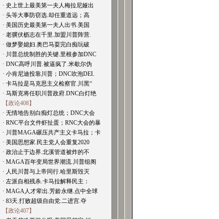
· 史上世上最美第一夫人梅拉尼娅出
· 头等大事防窃选.却任重道远；高
· 美国历史最美第一夫人出书.美国
· 老骥伏枥志在千里.加盟川普阵营.
· 做梦娶媳妇.奥巴马耍完白痴玩破
· 川普总统制胜的关键.里根参加DNC
· DNC高呼川普.被逼疯了.米歇尔伪
· 小肯尼迪投靠川普；DNC吹泡DEI.
· 卡马拉是马克思主义检察官.川黑“
· 马斯克将任职川普政府.DNC白灯绝
【政论408】
· 无情地告别白痴灯总统；DNC大会
· RNC平台文件虾扯蛋；RNC大会的暴
· 川普MAGA碾压共产主义卡马拉；卡
· 美国思想家.民主党人会重复2020
· 政治止于边界.北溪管道被炸的不
· MAGA百年变局世界潮流.川普组阁
· 人民川普与上帝同行.哈里斯毁灭
· 左派自相残杀.卡马拉解释民主：
· MAGA人才辈出.芳龄永继.点中全球
· 83天.打败超级自由党.二进宫.夺
【政论407】