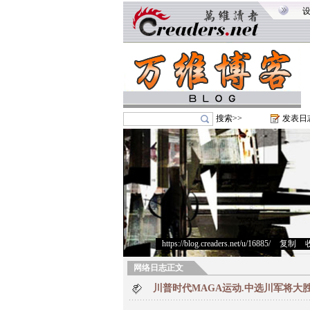
搜索>>
发表日
https://blog.creaders.net/u/16885/
>
复制
>
网络日志正文
川普时代MAGA运动.中选川军将大胜