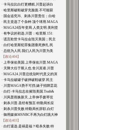
· 卡马拉比白灯更糟糕.川普起诉白
· 哈里斯破鞋破穿充脸面.不可能获
· 国会追究J6、刺杀川普责任；白哈
· 民主党选了个杂种.顶个球用.MAGA
· MAGA24百年变局.人类文明.美利坚
· 有争议的初选.川普：哈里斯.151:
· 谎言欺世卡马拉会毁灭美国；民主
· 白灯哈里斯犯罪集团垂死挣扎.民
· 总统为人民.我们人民为川普为美
【政论404】
· 上帝保佑美国.上帝保佑川普.MAGA
· 天降大任于斯人也.舍川其谁.川普
· MAGA24.川普总统划时代意义的演
· 卡马拉破罐子破摔破鞋破穿.民主
· 川普MAGA势不可挡.婊子招牌昙花
· 白灯-卡马拉志在摧毁美国.Truth&
· 川风普雨换新天.上帝伸手拨琴弦
· 刺杀川普.圣经有预言.特勤局长应
· 刺杀川普失败.特勤局长辞职.白灯
· 御用媒体MSNBC不再为白灯跳大神
【政论403】
· 白灯退选.是祸是福？暗杀失败.特