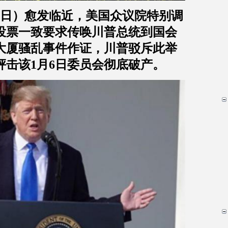
日）愈发临近，美国众议院特别调
投票一致要求传唤川普总统到国会
大厦骚乱事件作证，川普驳斥此举
抨击该
1
月
6
日委员会彻底破产。