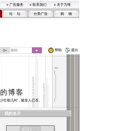
广告服务
联系我们
关于万维
论 坛
分类广告
购 物
帮助
退出
的博客
少壮能几时，鬓发人已苍。
我的名片