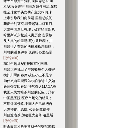
· 老天爷睁开三分眼.美国思想家.川
· MAGA振寰宇.川马双雄领潮流.深层
· 挂全球化羊头卖共产主义狗肉.卡
· 上帝引导我们向前进.里根总统问
· 我爱卡利莱克.川普起诉白灯政府.
· 大陆中国造反有理；破鞋哈里斯从
· 哈里斯沃尔兹反人类历史.左翼极
· 反人类的哈里斯-瓦尔兹议程；川
· 川普行之有效的法律和秩序战略：
· 川总的话像钟响.说得咱心里亮堂
【政论406】
· 2024年选举&监督国家的回归.
· 川普大声说出了华盛顿每个人都害
· 横扫川黑如卷席.破鞋小三不足兮
· 为什么哈里斯沃尔兹的激进主义如
· 嫩寒锁梦因春冷.神气袭人MAGA香
· 我国人民对暗杀川普的反应；只有
· 中国黑医院.医疗市场化的结果；
· 不用外国侵略.中国人自己就把自
· 天降神传川总统. 公开宗教信仰.
· 川普遭暗杀.加速巨大变革.哈里斯
【政论405】
· 暗杀政治和哈里斯戏子的突然降临