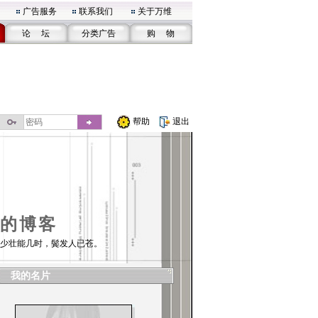
广告服务
联系我们
关于万维
论 坛
分类广告
购 物
帮助
退出
的博客
少壮能几时，鬓发人已苍。
我的名片