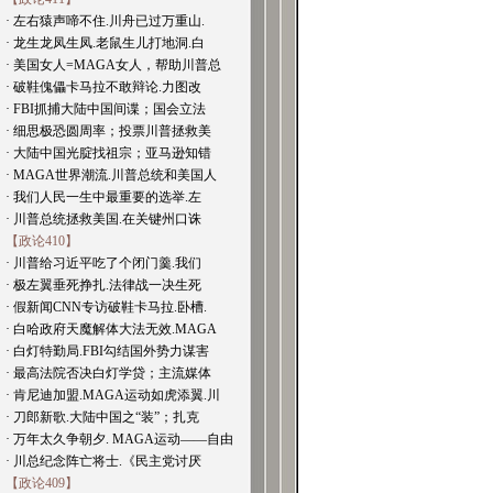
· 左右猿声啼不住.川舟已过万重山.
· 龙生龙凤生凤.老鼠生儿打地洞.白
· 美国女人=MAGA女人，帮助川普总
· 破鞋傀儡卡马拉不敢辩论.力图改
· FBI抓捕大陆中国间谍；国会立法
· 细思极恐圆周率；投票川普拯救美
· 大陆中国光腚找祖宗；亚马逊知错
· MAGA世界潮流.川普总统和美国人
· 我们人民一生中最重要的选举.左
· 川普总统拯救美国.在关键州口诛
【政论410】
· 川普给习近平吃了个闭门羹.我们
· 极左翼垂死挣扎.法律战一决生死
· 假新闻CNN专访破鞋卡马拉.卧槽.
· 白哈政府天魔解体大法无效.MAGA
· 白灯特勤局.FBI勾结国外势力谋害
· 最高法院否决白灯学贷；主流媒体
· 肯尼迪加盟.MAGA运动如虎添翼.川
· 刀郎新歌.大陆中国之“装”；扎克
· 万年太久争朝夕. MAGA运动——自由
· 川总纪念阵亡将士.《民主党讨厌
【政论409】