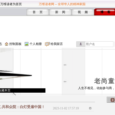
设万维读者为首页
万维读者网 -- 全球华人的精神家园
首 页
新 闻
视 频
博 客
志
控制面板
个人相册
给我留言
老尚童
人生不相见，动如参与商，
收藏本页
红.共和众院：白灯受雇中国！
2023-11-02 17:57:19