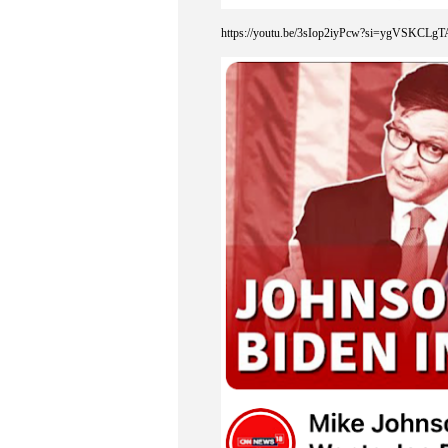
https://youtu.be/3sIop2iyPcw?si=ygVSKCL