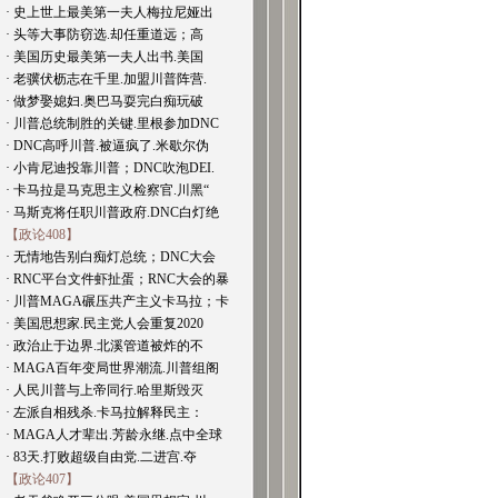
· 史上世上最美第一夫人梅拉尼娅出
· 头等大事防窃选.却任重道远；高
· 美国历史最美第一夫人出书.美国
· 老骥伏枥志在千里.加盟川普阵营.
· 做梦娶媳妇.奥巴马耍完白痴玩破
· 川普总统制胜的关键.里根参加DNC
· DNC高呼川普.被逼疯了.米歇尔伪
· 小肯尼迪投靠川普；DNC吹泡DEI.
· 卡马拉是马克思主义检察官.川黑“
· 马斯克将任职川普政府.DNC白灯绝
【政论408】
· 无情地告别白痴灯总统；DNC大会
· RNC平台文件虾扯蛋；RNC大会的暴
· 川普MAGA碾压共产主义卡马拉；卡
· 美国思想家.民主党人会重复2020
· 政治止于边界.北溪管道被炸的不
· MAGA百年变局世界潮流.川普组阁
· 人民川普与上帝同行.哈里斯毁灭
· 左派自相残杀.卡马拉解释民主：
· MAGA人才辈出.芳龄永继.点中全球
· 83天.打败超级自由党.二进宫.夺
【政论407】