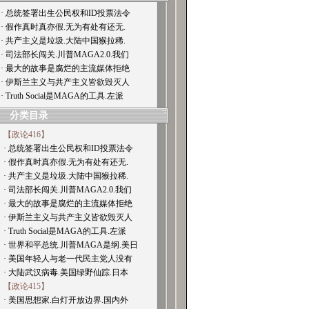
· 总统签署出生公民权和ID投票法令
· 假作真时真亦假.无为有处有还无.
· 共产主义是垃圾.大陆中国猴拉稀.
· 司法部长闯关.川普MAGA2.0.我们
· 最大的故事是腐烂的主流媒体拒绝
· 伊斯兰主义与共产主义皆欲毁灭人
· Truth Social是MAGA的工具.左派
分类目录
【政论416】
· 总统签署出生公民权和ID投票法令
· 假作真时真亦假.无为有处有还无.
· 共产主义是垃圾.大陆中国猴拉稀.
· 司法部长闯关.川普MAGA2.0.我们
· 最大的故事是腐烂的主流媒体拒绝
· 伊斯兰主义与共产主义皆欲毁灭人
· Truth Social是MAGA的工具.左派
· 世界和平总统.川普MAGA是纲.美日
· 美国年轻人与老一代民主党人没有
· 大陆武汉病毒.美国绿野仙踪.日本
【政论415】
· 美国思想家.白灯开放边界.国内外