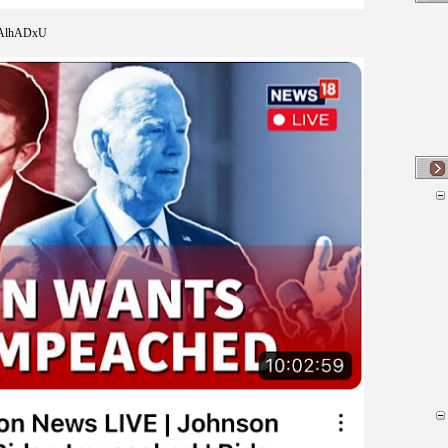
gTAlhADxU