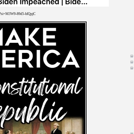
U?si=M3W9-89d5-hlQpjC