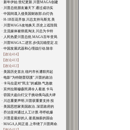
· 新年伊始.世纪更新.川普MAGA创建
· 川普总统朋友遍天下.通过成功实
· 中国间谍入侵美国财政部.白灯伪
· H-1B百花齐放.川总支持马斯克.美
· 川普MAGA改地换天.历史上诋毁我
· 主流媒体被彻底淘汰.川总为卡特
· 人民热爱川普总统.MAGA百年变局.
· 川普MAGA二进宫.步伐沉稳坚定.左
· 中国发展武器和心理战行动.除非
【政论414】
【政论413】
【政论412】
· 美国历史首次.纽约市长遭联邦起
· 电影“为特朗普辯護”.川普的政治
· 卡马拉是对“民主”的威胁.气急败
· 宾州拉斯穆森民调令人着迷.卡马
· 窃国大盗白灯父子挑动俄乌战大肆
· 川总重要声明.川普获重要支持.投
· 美国思想家美国政治..深层政府的
· 乔治亚州通过人工计票.寻呼机爆
· 川普是最好的人.釜底抽薪的国会
· MAGA人间正道.上帝绕了川普两命.
【政论411】