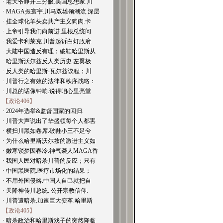
· 老天爷睁开三分眼.美国思想家.川
· MAGA振寰宇.川马双雄领潮流.深层
· 挂全球化羊头卖共产主义狗肉.卡
· 上帝引导我们向前进.里根总统问
· 我爱卡利莱克.川普起诉白灯政府.
· 大陆中国造反有理；破鞋哈里斯从
· 哈里斯沃尔兹反人类历史.左翼极
· 反人类的哈里斯-瓦尔兹议程；川
· 川普行之有效的法律和秩序战略：
· 川总的话像钟响.说得咱心里亮堂
【政论406】
· 2024年选举&监督国家的回归.
· 川普大声说出了华盛顿每个人都害
· 横扫川黑如卷席.破鞋小三不足兮
· 为什么哈里斯沃尔兹的激进主义如
· 嫩寒锁梦因春冷.神气袭人MAGA香
· 我国人民对暗杀川普的反应；只有
· 中国黑医院.医疗市场化的结果；
· 不用外国侵略.中国人自己就把自
· 天降神传川总统. 公开宗教信仰.
· 川普遭暗杀.加速巨大变革.哈里斯
【政论405】
· 暗杀政治和哈里斯戏子的突然降临