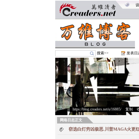
搜索>>
发表日
https://blog.creaders.net/u/16885/
>
复制
>
网络日志正文
窃选白灯穷凶极恶.川普MAGA火更