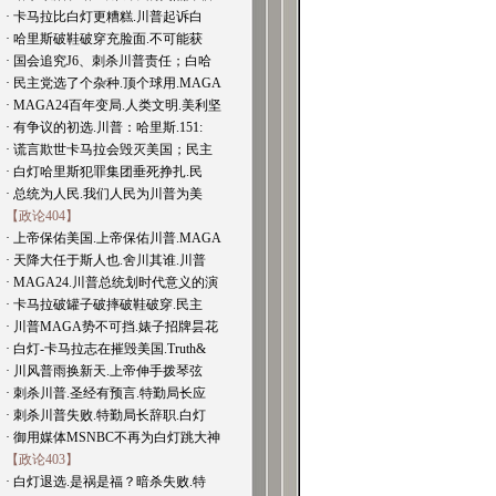
· 卡马拉比白灯更糟糕.川普起诉白
· 哈里斯破鞋破穿充脸面.不可能获
· 国会追究J6、刺杀川普责任；白哈
· 民主党选了个杂种.顶个球用.MAGA
· MAGA24百年变局.人类文明.美利坚
· 有争议的初选.川普：哈里斯.151:
· 谎言欺世卡马拉会毁灭美国；民主
· 白灯哈里斯犯罪集团垂死挣扎.民
· 总统为人民.我们人民为川普为美
【政论404】
· 上帝保佑美国.上帝保佑川普.MAGA
· 天降大任于斯人也.舍川其谁.川普
· MAGA24.川普总统划时代意义的演
· 卡马拉破罐子破摔破鞋破穿.民主
· 川普MAGA势不可挡.婊子招牌昙花
· 白灯-卡马拉志在摧毁美国.Truth&
· 川风普雨换新天.上帝伸手拨琴弦
· 刺杀川普.圣经有预言.特勤局长应
· 刺杀川普失败.特勤局长辞职.白灯
· 御用媒体MSNBC不再为白灯跳大神
【政论403】
· 白灯退选.是祸是福？暗杀失败.特