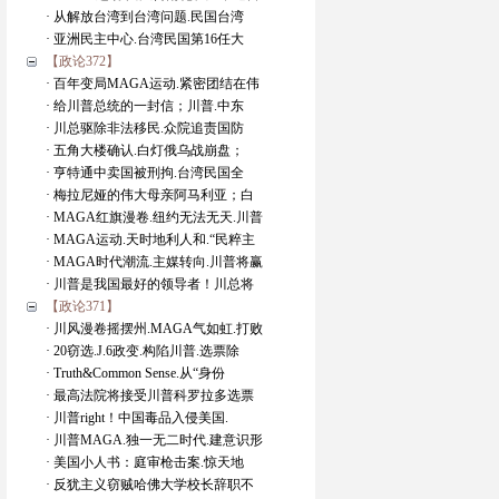
· 从解放台湾到台湾问题.民国台湾
· 亚洲民主中心.台湾民国第16任大
【政论372】
· 百年变局MAGA运动.紧密团结在伟
· 给川普总统的一封信；川普.中东
· 川总驱除非法移民.众院追责国防
· 五角大楼确认.白灯俄乌战崩盘；
· 亨特通中卖国被刑拘.台湾民国全
· 梅拉尼娅的伟大母亲阿马利亚；白
· MAGA红旗漫卷.纽约无法无天.川普
· MAGA运动.天时地利人和.“民粹主
· MAGA时代潮流.主媒转向.川普将赢
· 川普是我国最好的领导者！川总将
【政论371】
· 川风漫卷摇摆州.MAGA气如虹.打败
· 20窃选.J.6政变.构陷川普.选票除
· Truth&Common Sense.从“身份
· 最高法院将接受川普科罗拉多选票
· 川普right！中国毒品入侵美国.
· 川普MAGA.独一无二时代.建意识形
· 美国小人书：庭审枪击案.惊天地
· 反犹主义窃贼哈佛大学校长辞职不