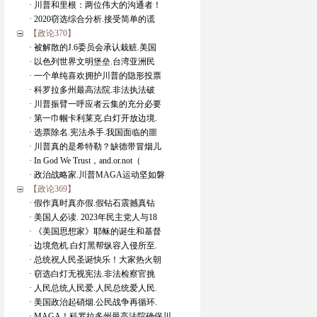
· 川普和里根：两位伟大的沟通者！
· 2020窃选综合分析.接受简单的谎
【政论370】
· 被解散的J.6委员会承认栽赃.美国
· 以色列世界文明堡垒.台湾亚洲民
· 一个单纯喜欢拥护川普的隐形投票
· 科罗拉多州最高法院.非法执法破
· 川普振臂一呼应者云集的充分必要
· 第一巾帼卡利莱克.白灯开放边境.
· 选票除名.宪法杀手.我国面临的噩
· 川普真的是希特勒？缺德带冒烟儿
· In God We Trust，and.or.not（
· 政治战略家.川普MAGA运动坚如磐
【政论369】
· 假作真时真亦假.假钻石震撼真钻
· 美国人必读. 2023年民主党人与18
· 《美国思想家》耶稣的诞生和基督
· 边境危机.白灯黑帮纵容入侵所至.
· 总统祝人民圣诞快乐！大家热火朝
· 窃选白灯无视宪法.非法检察官挑
· 人民总统人民爱.人民总统爱人民.
· 美国政治起硝烟.公民战争再循环.
· MAGA！科罗拉多州最高法院确保川