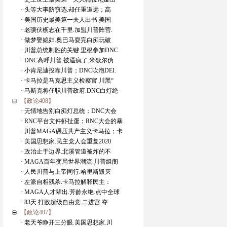
· 头等大事防窃选.却任重道远；高
· 美国历史最美第一夫人出书.美国
· 老骥伏枥志在千里.加盟川普阵营.
· 做梦娶媳妇.奥巴马耍完白痴玩破
· 川普总统制胜的关键.里根参加DNC
· DNC高呼川普.被逼疯了.米歇尔伪
· 小肯尼迪投靠川普；DNC吹泡DEI.
· 卡马拉是马克思主义检察官.川黑“
· 马斯克将任职川普政府.DNC白灯绝
【政论408】
· 无情地告别白痴灯总统；DNC大会
· RNC平台文件虾扯蛋；RNC大会的暴
· 川普MAGA碾压共产主义卡马拉；卡
· 美国思想家.民主党人会重复2020
· 政治止于边界.北溪管道被炸的不
· MAGA百年变局世界潮流.川普组阁
· 人民川普与上帝同行.哈里斯毁灭
· 左派自相残杀.卡马拉解释民主：
· MAGA人才辈出.芳龄永继.点中全球
· 83天.打败超级自由党.二进宫.夺
【政论407】
· 老天爷睁开三分眼.美国思想家.川