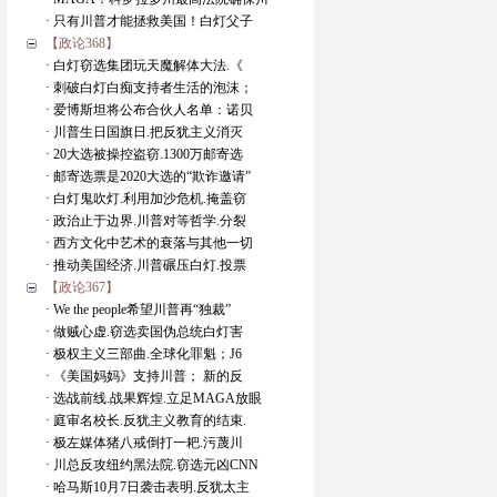
· 只有川普才能拯救美国！白灯父子
【政论368】
· 白灯窃选集团玩天魔解体大法.《
· 刺破白灯白痴支持者生活的泡沫；
· 爱博斯坦将公布合伙人名单：诺贝
· 川普生日国旗日.把反犹主义消灭
· 20大选被操控盗窃.1300万邮寄选
· 邮寄选票是2020大选的“欺诈邀请”
· 白灯鬼吹灯.利用加沙危机.掩盖窃
· 政治止于边界.川普对等哲学.分裂
· 西方文化中艺术的衰落与其他一切
· 推动美国经济.川普碾压白灯.投票
【政论367】
· We the people希望川普再“独裁”
· 做贼心虚.窃选卖国伪总统白灯害
· 极权主义三部曲.全球化罪魁；J6
· 《美国妈妈》支持川普； 新的反
· 选战前线.战果辉煌.立足MAGA放眼
· 庭审名校长.反犹主义教育的结束.
· 极左媒体猪八戒倒打一耙.污蔑川
· 川总反攻纽约黑法院.窃选元凶CNN
· 哈马斯10月7日袭击表明.反犹太主