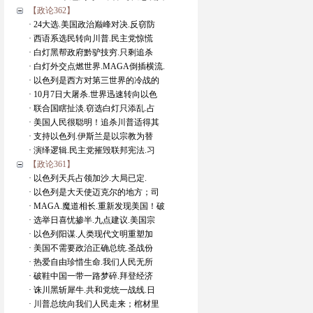
【政论362】
· 24大选.美国政治巅峰对决.反窃防
· 西语系选民转向川普.民主党惊慌
· 白灯黑帮政府黔驴技穷.只剩追杀
· 白灯外交点燃世界.MAGA倒插横流.
· 以色列是西方对第三世界的冷战的
· 10月7日大屠杀.世界迅速转向以色
· 联合国瞎扯淡.窃选白灯只添乱.占
· 美国人民很聪明！追杀川普适得其
· 支持以色列.伊斯兰是以宗教为替
· 演绎逻辑.民主党摧毁联邦宪法.习
【政论361】
· 以色列天兵占领加沙.大局已定.
· 以色列是大天使迈克尔的地方；司
· MAGA.魔道相长.重新发现美国！破
· 选举日喜忧掺半.九点建议.美国宗
· 以色列阳谋.人类现代文明重塑加
· 美国不需要政治正确总统.圣战份
· 热爱自由珍惜生命.我们人民无所
· 破鞋中国一带一路梦碎.拜登经济
· 诛川黑斩犀牛.共和党统一战线.日
· 川普总统向我们人民走来；棺材里