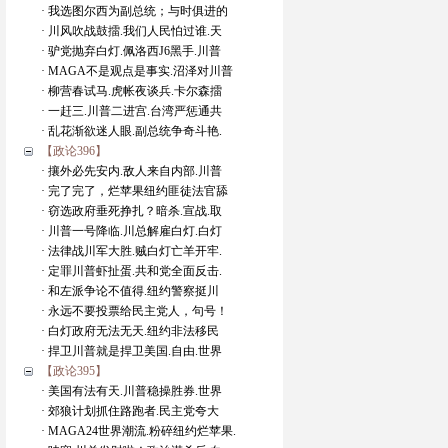
· 我选图尔西为副总统；与时俱进的
· 川风吹战鼓擂.我们人民怕过谁.天
· 驴党抛弃白灯.佩洛西J6黑手.川普
· MAGA不是观点是事实.沼泽对川普
· 柳营春试马.虎帐夜谈兵.卡尔森擂
· 一赶三.川普二进宫.台湾严惩通共
· 乱花渐欲迷人眼.副总统争奇斗艳.
【政论396】
· 攘外必先安内.敌人来自内部.川普
· 完了完了，烂苹果纽约匪徒法官舔
· 窃选政府垂死挣扎？暗杀.宣战.取
· 川普一号降临.川总解雇白灯.白灯
· 法律战川军大胜.贼白灯亡羊开牢.
· 定罪川普虾扯蛋.共和党全面反击.
· 和左派争论不值得.纽约警察挺川
· 永远不要投票给民主党人，句号！
· 白灯政府无法无天.纽约非法移民
· 捍卫川普就是捍卫美国.自由.世界
【政论395】
· 美国有法有天.川普稳操胜券.世界
· 郊狼计划抓住路跑者.民主党夸大
· MAGA24世界潮流.粉碎纽约烂苹果.