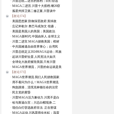
· 川普总统二进宫的搭档；白灯窃选
· MAGA二进宫.川普十大搭档.继20窃
· 孤星州捍卫第二修正案.川普谈中
【政论374】
· 美国思想家.防御深层政府.剪掉政
· 忘记米歇尔·奥巴马或加文·纽森，
· 美国是美国人的美国；美国政治.
· MAGA新时代.中国由坏人.全球主义
· 川普二进宫.MAGA拯救美国；棺材
· 中共国难逃自由世界掌心；台湾民
· 川普总统定义2024MAGA运动；民族
· 起诉川普虾扯蛋.人民宪法大如天
· 全球化大政府摧毁美国.只有川普
· MAGA世界潮流，川普的命运就是美
【政论373】
· MAGA世界潮流.我们人民拯救国家.
· 用不着问为什么！MAGA世界潮流.
· 狗急跳墙，流氓克林顿任命的法官
· 民主党的黄昏
· 川普MAGA活力兼动力.川黑不是白
· 哈马斯逼白宫；川总白帽现身.二
· 现任白灯窃选政府非法. 正在密谋
· MAGA运动.川风普雨化长虹；迅雷