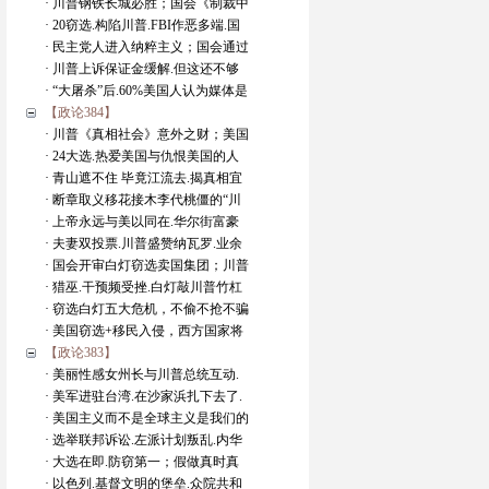
· 川普钢铁长城必胜；国会《制裁中
· 20窃选.构陷川普.FBI作恶多端.国
· 民主党人进入纳粹主义；国会通过
· 川普上诉保证金缓解.但这还不够
· “大屠杀”后.60%美国人认为媒体是
【政论384】
· 川普《真相社会》意外之财；美国
· 24大选.热爱美国与仇恨美国的人
· 青山遮不住 毕竟江流去.揭真相宜
· 断章取义移花接木李代桃僵的“川
· 上帝永远与美以同在.华尔街富豪
· 夫妻双投票.川普盛赞纳瓦罗.业余
· 国会开审白灯窃选卖国集团；川普
· 猎巫.干预频受挫.白灯敲川普竹杠
· 窃选白灯五大危机，不偷不抢不骗
· 美国窃选+移民入侵，西方国家将
【政论383】
· 美丽性感女州长与川普总统互动.
· 美军进驻台湾.在沙家浜扎下去了.
· 美国主义而不是全球主义是我们的
· 选举联邦诉讼.左派计划叛乱.内华
· 大选在即.防窃第一；假做真时真
· 以色列.基督文明的堡垒.众院共和