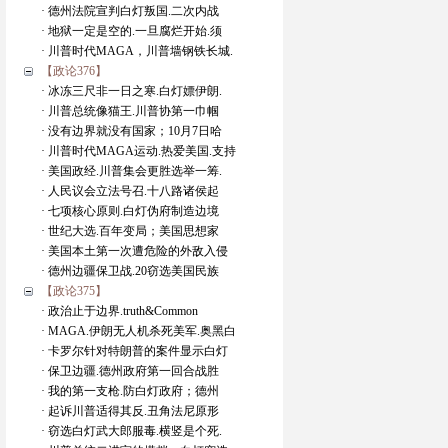
· 德州法院宣判白灯叛国.二次内战
· 地狱一定是空的.一旦腐烂开始.须
· 川普时代MAGA，川普墙钢铁长城.
【政论376】
· 冰冻三尺非一日之寒.白灯嫖伊朗.
· 川普总统像猫王.川普协第一巾帼
· 没有边界就没有国家；10月7日哈
· 川普时代MAGA运动.热爱美国.支持
· 美国政经.川普集会更胜选举一筹.
· 人民议会立法号召.十八路诸侯起
· 七项核心原则.白灯伪府制造边境
· 世纪大选.百年变局；美国思想家
· 美国本土第一次遭危险的外敌入侵
· 德州边疆保卫战.20窃选美国民族
【政论375】
· 政治止于边界.truth&Common
· MAGA.伊朗无人机杀死美军.奥黑白
· 卡罗尔针对特朗普的案件显示白灯
· 保卫边疆.德州政府第一回合战胜
· 我的第一支枪.防白灯政府；德州
· 起诉川普适得其反.丑角法尼原形
· 窃选白灯武大郎服毒.横竖是个死.