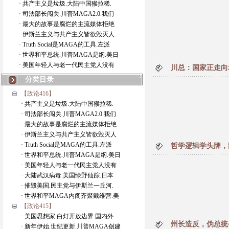
· 共产主义是垃圾.大陆中国猴拉稀.
· 司法部长闯关.川普MAGA2.0.我们
· 最大的故事是腐烂的主流媒体拒绝
· 伊斯兰主义与共产主义皆欲毁灭人
· Truth Social是MAGA的工具.左派
· 世界和平总统.川普MAGA是纲.美日
· 美国年轻人与老一代民主党人没有
川总：国家正走向
分类目录
【政论416】
· 共产主义是垃圾.大陆中国猴拉稀.
· 司法部长闯关.川普MAGA2.0.我们
· 最大的故事是腐烂的主流媒体拒绝
· 伊斯兰主义与共产主义皆欲毁灭人
· Truth Social是MAGA的工具.左派
哲学逻辑学头牌，
· 世界和平总统.川普MAGA是纲.美日
· 美国年轻人与老一代民主党人没有
· 大陆武汉病毒.美国绿野仙踪.日本
· 摧毁美国.民主党与伊斯兰一丘河.
· 世界和平MAGA内阁齐聚戴维营.美
【政论415】
· 美国思想家.白灯开放边界.国内外
州长造反，伪总统
· 新年伊始.世纪更新.川普MAGA创建