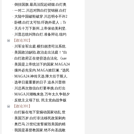
· 倒挂国旗.最高法院起硝烟.白灯奥
· 一对二.川总对阵白灯贺锦丽.白灯
· 大陆中国破鞋破穿.川总明令不许2
· 卧槽.白灯太可怕.吓跑外星人；Tr
· 天兵十万下新州.上帝保佑美利坚.
· 川普总统叫阵白灯.准备辩论.纽约
【政论392】
· 川军全军出庭.横扫崩溃司法系统.
· 美国政治缺陷.政治走出法庭！“白
· 白灯政府正在使窃选合法化.《sav
· 美国是上帝统治下的国家.MAGA24
· 攘外必先安内.MAGA掀巨澜..“选民
· MAGA24.神传天选.降大任于斯人.
· 选举日最重要的日子.追杀川普彻
· 川总再次致信白灯要单挑.白灯出
· MAGA川潮晚来急.万年太久争朝夕
· 反犹主义塌了炕. 民主党由战争贩
【政论391】
· 白灯躲在地下室煽动国家动乱.世
· 美国万岁.白灯非法移民政策剜肉
· 奥巴马.21世纪发誓摧毁美国的精
· 我国是基督教国家.绝不向圣战敞