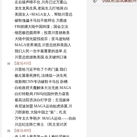
伪政府流氓腐败州
· 左右猿声啼不住.川舟已过万重山.
· 龙生龙凤生凤.老鼠生儿打地洞.白
· 美国女人=MAGA女人，帮助川普总
· 破鞋傀儡卡马拉不敢辩论.力图改
· FBI抓捕大陆中国间谍；国会立法
· 细思极恐圆周率；投票川普拯救美
· 大陆中国光腚找祖宗；亚马逊知错
· MAGA世界潮流.川普总统和美国人
· 我们人民一生中最重要的选举.左
· 川普总统拯救美国.在关键州口诛
【政论410】
· 川普给习近平吃了个闭门羹.我们
· 极左翼垂死挣扎.法律战一决生死
· 假新闻CNN专访破鞋卡马拉.卧槽.
· 白哈政府天魔解体大法无效.MAGA
· 白灯特勤局.FBI勾结国外势力谋害
· 最高法院否决白灯学贷；主流媒体
· 肯尼迪加盟.MAGA运动如虎添翼.川
· 刀郎新歌.大陆中国之“装”；扎克
· 万年太久争朝夕. MAGA运动——自由
· 川总纪念阵亡将士.《民主党讨厌
【政论409】
· 史上世上最美第一夫人梅拉尼娅出