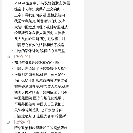
· MAGA振寰宇.川马双雄领潮流.深层
· 挂全球化羊头卖共产主义狗肉.卡
· 上帝引导我们向前进.里根总统问
· 我爱卡利莱克.川普起诉白灯政府.
· 大陆中国造反有理；破鞋哈里斯从
· 哈里斯沃尔兹反人类历史.左翼极
· 反人类的哈里斯-瓦尔兹议程；川
· 川普行之有效的法律和秩序战略：
· 川总的话像钟响.说得咱心里亮堂
【政论406】
· 2024年选举&监督国家的回归.
· 川普大声说出了华盛顿每个人都害
· 横扫川黑如卷席.破鞋小三不足兮
· 为什么哈里斯沃尔兹的激进主义如
· 嫩寒锁梦因春冷.神气袭人MAGA香
· 我国人民对暗杀川普的反应；只有
· 中国黑医院.医疗市场化的结果；
· 不用外国侵略.中国人自己就把自
· 天降神传川总统. 公开宗教信仰.
· 川普遭暗杀.加速巨大变革.哈里斯
【政论405】
· 暗杀政治和哈里斯戏子的突然降临