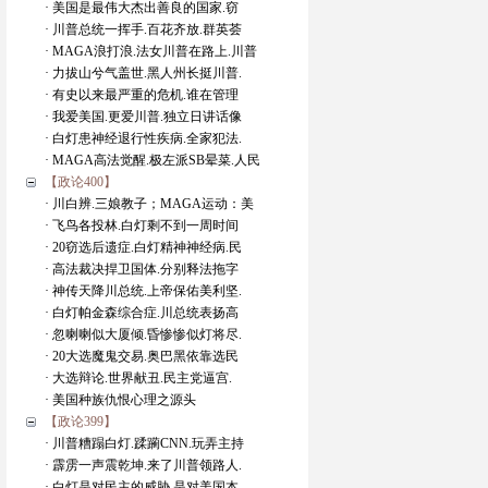
· 美国是最伟大杰出善良的国家.窃
· 川普总统一挥手.百花齐放.群英荟
· MAGA浪打浪.法女川普在路上.川普
· 力拔山兮气盖世.黑人州长挺川普.
· 有史以来最严重的危机.谁在管理
· 我爱美国.更爱川普.独立日讲话像
· 白灯患神经退行性疾病.全家犯法.
· MAGA高法觉醒.极左派SB晕菜.人民
【政论400】
· 川白辨.三娘教子；MAGA运动：美
· 飞鸟各投林.白灯剩不到一周时间
· 20窃选后遗症.白灯精神神经病.民
· 高法裁决捍卫国体.分别释法拖字
· 神传天降川总统.上帝保佑美利坚.
· 白灯帕金森综合症.川总统表扬高
· 忽喇喇似大厦倾.昏惨惨似灯将尽.
· 20大选魔鬼交易.奥巴黑依靠选民
· 大选辩论.世界献丑.民主党逼宫.
· 美国种族仇恨心理之源头
【政论399】
· 川普糟蹋白灯.蹂躏CNN.玩弄主持
· 霹雳一声震乾坤.来了川普领路人.
· 白灯是对民主的威胁.是对美国本