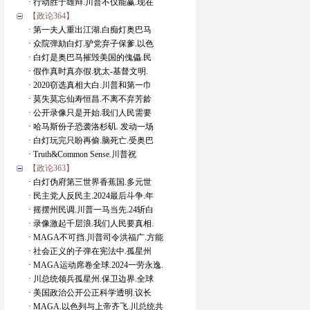
· 行动胜于雄辩.川普不仅能赢.现在
【政论364】
· 第一夫人重出江湖.白痴灯奥巴马
· 众院弹劾白灯.驴党弃子保爹.以色
· 白灯是奥巴马摧毁美国的傀儡.民
· 假作真时真亦假.犹太-基督文明.
· 2020窃选真相大白.川普和第一巾
· 莫失莫忘仙寿恒昌.不离不弃芳龄
· 公开录像只是开始.我们人民需要
· 哈马斯份子恐袭洛杉矶. 发动一场
· 白灯玩完只盼再偷.脑死亡.受奥巴
· Truth&Common Sense.川普祝
【政论363】
· 白灯伪府第三世界香蕉国.多元世
· 民主党人反民主.2024最后斗争.年
· 摇摆州民调.川普一马当先.24斩白
· 录像激起千层浪.我们人民要真相.
· MAGA不可挡.川普司令洪福广.方能
· 社会正义的子弹在宪法中.孤星州
· MAGA运动席卷全球.2024一劳永逸.
· 川总统领兵孤星州.保卫边界.全球
· 美国政治公开公正科学透明.议长
· MAGA.以色列与上帝齐飞.川总统共