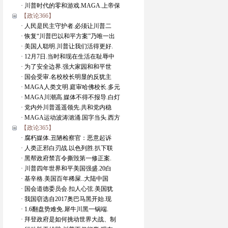
· 川普时代的零和游戏.MAGA.上帝保
【政论366】
· 人民是民主守护者.必须让川普二
· 恢复“川普巴以和平方案”乃唯一出
· 美国人聪明.川普让我们活得更好.
· 12月7日.当时和现在生活在耻辱中
· 为了安全边界.强大家园和和平世
· 国会受审.名校校长明显的反犹主
· MAGA人类文明.庭审哈佛校长.多元
· MAGA川潮高.媒体不得不报导.白灯
· 党内外川普遥遥领先.共和党内稳
· MAGA运动波涛汹涌.国字当头.西方
【政论365】
· 腐朽媒体.丑陋检察官：恶意起诉
· 人类正邪白刃战.以色列胜.扒下联
· 黑帮政府禁言令撕毁第一修正案.
· 川普四年世界和平美国强盛.20白
· 基辛格.美国百年稀屎..大陆中国
· 国会道德委员会.扣人心弦.美国犹
· 我国窃选自2017奥巴马黑开始.现
· 1.6翻盘势难免.犀牛川黑一锅端.
· 拜登政府是如何挑动世界大战、制