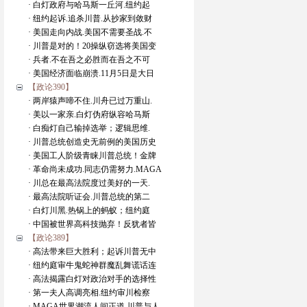
· 白灯政府与哈马斯一丘河.纽约起
· 纽约起诉.追杀川普.从抄家到敛财
· 美国走向内战.美国不需要圣战.不
· 川普是对的！20操纵窃选将美国变
· 兵者.不在吾之必胜而在吾之不可
· 美国经济面临崩溃.11月5日是大日
【政论390】
· 两岸猿声啼不住.川舟已过万重山.
· 美以一家亲.白灯伪府纵容哈马斯
· 白痴灯自己输掉选举；逻辑思维.
· 川普总统创造史无前例的美国历史
· 美国工人阶级青睐川普总统！金牌
· 革命尚未成功.同志仍需努力.MAGA
· 川总在最高法院度过美好的一天.
· 最高法院听证会.川普总统的第二
· 白灯川黑.热锅上的蚂蚁；纽约庭
· 中国被世界高科技抛弃！反犹者皆
【政论389】
· 高法带来巨大胜利；起诉川普无中
· 纽约庭审牛鬼蛇神群魔乱舞谎话连
· 高法揭露白灯对政治对手的选择性
· 第一夫人高调亮相.纽约审川检察
· MAGA世界潮流人间正道.川普与人