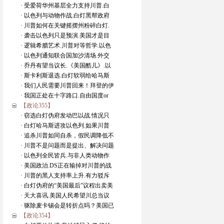
· 受爱荷华州基层全力支持川普.白
· 以色列与动物作战.白灯黑帮政府
· 川普如何在关键摇摆州粉碎白灯.
· 袭击以色列只是预演.美国才是目
· 逻辑希腊艺术.川普对等哲学.以色
· 以色列通知联合国加沙清场.外交
· 乔丹有望当议长.《美国酷儿》.以
· 斯卡利斯退选.白灯软弱给哈马斯
· 我们人民需要川普回来！拜登的伊
· 我国正处在十字路口.自由国度or
【政论355】
· 窃选白灯伪府发动巴以战.情况只
· 白灯哈马斯进攻以色列.如果川普
· 追杀川普如同自杀，假民调降低不
· 川普不是问题而是提出、解决问题
· 以色列全民皆兵.与非人类动物作
· 美国政治.DS正在输掉对川普的战
· 川普的黑人支持率上升.有力驳斥
· 白灯伪府的“美国最后”议程出卖美
· 天大喜讯.美国人民希望川总当议
· 驱除麦卡锡会是转折点吗？美国已
【政论354】