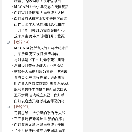
· 哇塞.川总发财啦！政治谋杀后.白
· MAGA24！卡尔.马克思在美国复活
· 白灯审川滑稽戏.人民总统为人民.
· 白灯政府从根本上改变美国的政治
· 山连山水连天.我们和川总心相连
· 千刀当剐川黑肉.万箭应穿白灯心
· 反客为主.庭审声明昭日月；垂死
【政论394】
· MAGA24 祝所有人阵亡将士纪念日
· 川军所至.万民欢腾.天降神传.川
· 与时俱进《不自由,毋宁死》川普
· 总司令川普总统讲话；台日命运共
· 芝加哥人民视川普为英雄；伊利诺
· 台湾美女.中国痒痒屁；追杀川普.
· 纽约黑人区载歌载舞迎川普.MAGA
· 黑莉良禽择木而栖？白灯是美国灾
· 互不隶属.台湾屹立东亚；白灯希
· 白灯以窃选开始.以掩盖罪恶的马
【政论393】
· 逻辑思维.：大学里的政治.敌人和
· 互不隶属.两岸乾坤.世界的台湾；
· 白灯腐败无能.不能当总统；美国
· 半个世纪变迁.68年历史回旋.民主