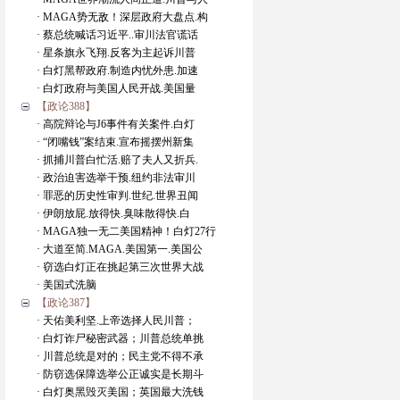
· MAGA势无敌！深层政府大盘点.构
· 蔡总统喊话习近平..审川法官谎话
· 星条旗永飞翔.反客为主起诉川普
· 白灯黑帮政府.制造内忧外患.加速
· 白灯政府与美国人民开战.美国量
【政论388】
· 高院辩论与J6事件有关案件.白灯
· “闭嘴钱”案结束.宣布摇摆州新集
· 抓捕川普白忙活.赔了夫人又折兵.
· 政治迫害选举干预.纽约非法审川
· 罪恶的历史性审判.世纪.世界丑闻
· 伊朗放屁.放得快.臭味散得快.白
· MAGA独一无二美国精神！白灯27行
· 大道至简.MAGA.美国第一.美国公
· 窃选白灯正在挑起第三次世界大战
· 美国式洗脑
【政论387】
· 天佑美利坚.上帝选择人民川普；
· 白灯诈尸秘密武器；川普总统单挑
· 川普总统是对的；民主党不得不承
· 防窃选保障选举公正诚实是长期斗
· 白灯奥黑毁灭美国；英国最大洗钱