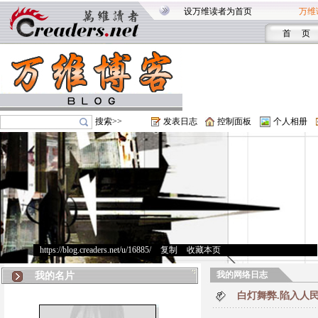
设万维读者为首页
万维
首 页
搜索>>
发表日志
控制面板
个人相册
https://blog.creaders.net/u/16885/
>
复制
>
收藏本页
我的网络日志
我的名片
白灯舞弊.陷入人