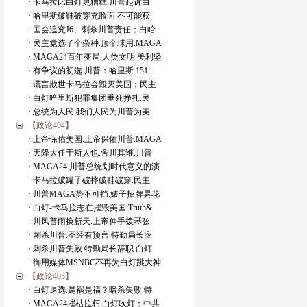
· 卡马拉比白灯更糟糕.川普起诉白
· 哈里斯破鞋破穿充脸面.不可能获
· 国会追究J6、刺杀川普责任；白哈
· 民主党选了个杂种.顶个球用.MAGA
· MAGA24百年变局.人类文明.美利坚
· 有争议的初选.川普：哈里斯.151:
· 谎言欺世卡马拉会毁灭美国；民主
· 白灯哈里斯犯罪集团垂死挣扎.民
· 总统为人民.我们人民为川普为美
【政论404】
· 上帝保佑美国.上帝保佑川普.MAGA
· 天降大任于斯人也.舍川其谁.川普
· MAGA24.川普总统划时代意义的演
· 卡马拉破罐子破摔破鞋破穿.民主
· 川普MAGA势不可挡.婊子招牌昙花
· 白灯-卡马拉志在摧毁美国.Truth&
· 川风普雨换新天.上帝伸手拨琴弦
· 刺杀川普.圣经有预言.特勤局长应
· 刺杀川普失败.特勤局长辞职.白灯
· 御用媒体MSNBC不再为白灯跳大神
【政论403】
· 白灯退选.是祸是福？暗杀失败.特
· MAGA24摧枯拉朽.白灯吹灯；中共