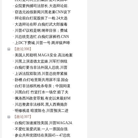
· 众院要拘捕司法部长.大选辩论前.
· 窃选元凶假新闻川黑老巢CNN设下
· 辩论前白灯屁股挨了一枪.24大选
· 大选辩论在即.白痴灯武大郎服毒
· 川普47议程是纲.纲举目张；费城
· 川总统竞选忙.白痴灯尿裤裆.CNN
· 上DC下费城.川普一号.两岸猿声啼
【政论398】
· 美国人民聪明.MAGA安全.高法枪案
· 川黑上演道德太监婊.川军打倒纽
· 白痴灯要当非法外国人总统.川普
· 上诉法院双取消.川普总统带紧箍
· 卧槽.白灯哈里斯共用尿不湿.国会
· 白灯非法移民枪杀母亲；中国间谍
· 川黑白灯.竹篮打水一场空.赔了夫
· 佩洛西J6政变罪魁.有史以来最好M
· 川总整肃非法移民.黑人西裔抛弃
· 明修栈道 暗渡陈仓.川普预演二进
【政论397】
· 白痴灯加速摧毁美国.川普MAGA24.
· 不爱红装爱武装.一人一票国自强.
· 参众共和党团结在美国45～47总统