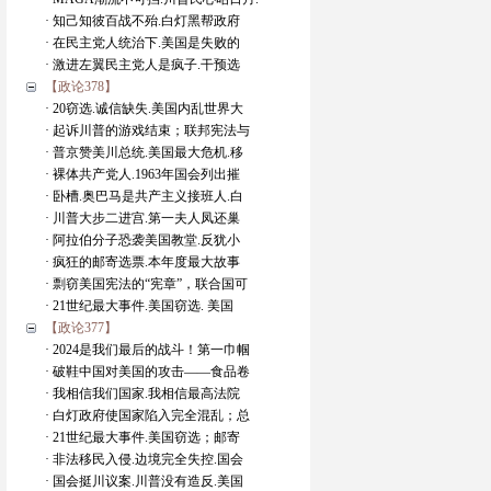
· 知己知彼百战不殆.白灯黑帮政府
· 在民主党人统治下.美国是失败的
· 激进左翼民主党人是疯子.干预选
【政论378】
· 20窃选.诚信缺失.美国内乱世界大
· 起诉川普的游戏结束；联邦宪法与
· 普京赞美川总统.美国最大危机.移
· 裸体共产党人.1963年国会列出摧
· 卧槽.奥巴马是共产主义接班人.白
· 川普大步二进宫.第一夫人凤还巢
· 阿拉伯分子恐袭美国教堂.反犹小
· 疯狂的邮寄选票.本年度最大故事
· 剽窃美国宪法的“宪章”，联合国可
· 21世纪最大事件.美国窃选. 美国
【政论377】
· 2024是我们最后的战斗！第一巾帼
· 破鞋中国对美国的攻击——食品卷
· 我相信我们国家.我相信最高法院
· 白灯政府使国家陷入完全混乱；总
· 21世纪最大事件.美国窃选；邮寄
· 非法移民入侵.边境完全失控.国会
· 国会挺川议案.川普没有造反.美国