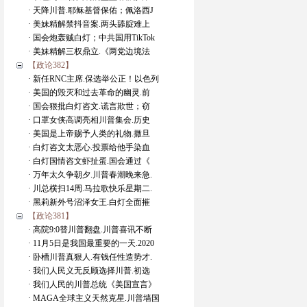
· 天降川普.耶稣基督保佑；佩洛西J
· 美妹精解禁抖音案.两头舔腚难上
· 国会炮轰贼白灯；中共国用TikTok
· 美妹精解三权鼎立.《两党边境法
【政论382】
· 新任RNC主席.保选举公正！以色列
· 美国的毁灭和过去革命的幽灵.前
· 国会狠批白灯咨文.谎言欺世；窃
· 口罩女侠高调亮相川普集会.历史
· 美国是上帝赐予人类的礼物.撒旦
· 白灯咨文太恶心.投票给他手染血
· 白灯国情咨文虾扯蛋.国会通过《
· 万年太久争朝夕.川普春潮晚来急.
· 川总横扫14周.马拉歌快乐星期二.
· 黑莉新外号沼泽女王.白灯全面摧
【政论381】
· 高院9:0替川普翻盘.川普喜讯不断
· 11月5日是我国最重要的一天.2020
· 卧槽川普真狠人.有钱任性造势才.
· 我们人民义无反顾选择川普.初选
· 我们人民的川普总统《美国宣言》
· MAGA全球主义天然克星.川普墙国