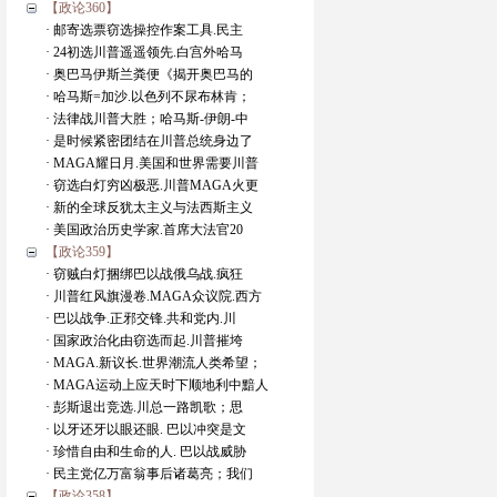
【政论360】
· 邮寄选票窃选操控作案工具.民主
· 24初选川普遥遥领先.白宫外哈马
· 奥巴马伊斯兰粪便《揭开奥巴马的
· 哈马斯=加沙.以色列不尿布林肯；
· 法律战川普大胜；哈马斯-伊朗-中
· 是时候紧密团结在川普总统身边了
· MAGA耀日月.美国和世界需要川普
· 窃选白灯穷凶极恶.川普MAGA火更
· 新的全球反犹太主义与法西斯主义
· 美国政治历史学家.首席大法官20
【政论359】
· 窃贼白灯捆绑巴以战俄乌战.疯狂
· 川普红风旗漫卷.MAGA众议院.西方
· 巴以战争.正邪交锋.共和党内.川
· 国家政治化由窃选而起.川普摧垮
· MAGA.新议长.世界潮流人类希望；
· MAGA运动上应天时下顺地利中黯人
· 彭斯退出竞选.川总一路凯歌；思
· 以牙还牙以眼还眼. 巴以冲突是文
· 珍惜自由和生命的人. 巴以战威胁
· 民主党亿万富翁事后诸葛亮；我们
【政论358】