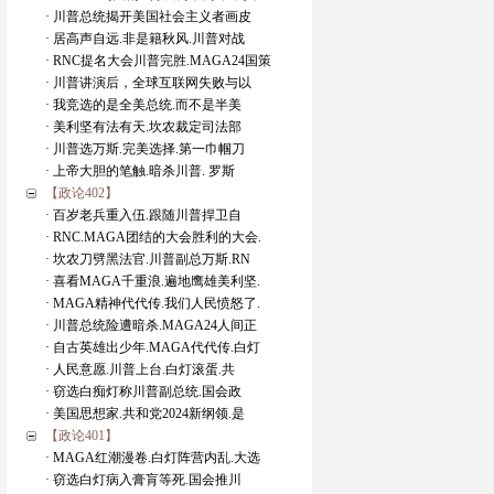
· 川普总统揭开美国社会主义者画皮
· 居高声自远.非是籍秋风.川普对战
· RNC提名大会川普完胜.MAGA24国策
· 川普讲演后，全球互联网失败与以
· 我竞选的是全美总统.而不是半美
· 美利坚有法有天.坎农裁定司法部
· 川普选万斯.完美选择.第一巾帼刀
· 上帝大胆的笔触.暗杀川普. 罗斯
【政论402】
· 百岁老兵重入伍.跟随川普捍卫自
· RNC.MAGA团结的大会胜利的大会.
· 坎农刀劈黑法官.川普副总万斯.RN
· 喜看MAGA千重浪.遍地鹰雄美利坚.
· MAGA精神代代传.我们人民愤怒了.
· 川普总统险遭暗杀.MAGA24人间正
· 自古英雄出少年.MAGA代代传.白灯
· 人民意愿.川普上台.白灯滚蛋.共
· 窃选白痴灯称川普副总统.国会政
· 美国思想家.共和党2024新纲领.是
【政论401】
· MAGA红潮漫卷.白灯阵营内乱.大选
· 窃选白灯病入膏肓等死.国会推川