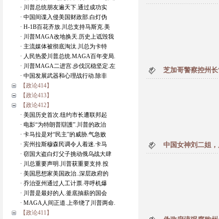
· 川普总统朋友遍天下.通过成功实
· 中国间谍入侵美国财政部.白灯伪
· H-1B百花齐放.川总支持马斯克.美
· 川普MAGA改地换天.历史上诋毁我
· 主流媒体被彻底淘汰.川总为卡特
· 人民热爱川普总统.MAGA百年变局.
· 川普MAGA二进宫.步伐沉稳坚定.左
芝加哥警察控州长
· 中国发展武器和心理战行动.除非
【政论414】
【政论413】
【政论412】
· 美国历史首次.纽约市长遭联邦起
· 电影“为特朗普辯護”.川普的政治
· 卡马拉是对“民主”的威胁.气急败
· 宾州拉斯穆森民调令人着迷.卡马
中国女神刘二姐，
· 窃国大盗白灯父子挑动俄乌战大肆
· 川总重要声明.川普获重要支持.投
· 美国思想家美国政治..深层政府的
· 乔治亚州通过人工计票.寻呼机爆
· 川普是最好的人.釜底抽薪的国会
· MAGA人间正道.上帝绕了川普两命.
【政论411】