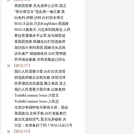
· 美国思想家.失去选举公正性.国之
· “部分禁言令”违反第一修正案.甚
· 以色列.伊朗.沙特.白灯的全球主
· MAGA运动.川总KingMaker.美国政
· MAGA换新天.川总来到我身边.人民
· 希拉里通俄杀手认罪.哈马斯匪徒
· 美国思想家.暗藏在白灯窃选政府
· 加沙战斗来到美国.国难当头总统
· 议长难产.祸福相依伏.白灯黑帮政
· 乔丹国会惨败.共和党叛徒已经出
【政论357】
· 我们人民需要川普.白灯白宫违背
· 窃选政府极左议程失败.深层沼泽
· 世界潮流浩浩荡荡.顺之者昌 逆之
· 我们人民需要川普归来.以恢复秩
· Truth&Common Sense.川普又
· Truth&Common Sense.人民总
· 当加沙有钱时哈马斯有火箭；国会
· 美国政治.左轮手枪.白灯老板奥巴
· 政治无虚拟语气.普京玩弄破鞋.共
· 川总：你准备好了吗？MAGA从口号
【政论356】