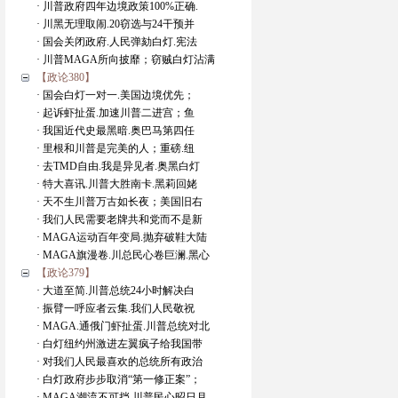
· 川普政府四年边境政策100%正确.
· 川黑无理取闹.20窃选与24干预并
· 国会关闭政府.人民弹劾白灯.宪法
· 川普MAGA所向披靡；窃贼白灯沾满
【政论380】
· 国会白灯一对一.美国边境优先；
· 起诉虾扯蛋.加速川普二进宫；鱼
· 我国近代史最黑暗.奥巴马第四任
· 里根和川普是完美的人；重磅.纽
· 去TMD自由.我是异见者.奥黑白灯
· 特大喜讯.川普大胜南卡.黑莉回姥
· 天不生川普万古如长夜；美国旧右
· 我们人民需要老牌共和党而不是新
· MAGA运动百年变局.抛弃破鞋大陆
· MAGA旗漫卷.川总民心卷巨澜.黑心
【政论379】
· 大道至简.川普总统24小时解决白
· 振臂一呼应者云集.我们人民敬祝
· MAGA.通俄门虾扯蛋.川普总统对北
· 白灯纽约州激进左翼疯子给我国带
· 对我们人民最喜欢的总统所有政治
· 白灯政府步步取消“第一修正案”；
· MAGA潮流不可挡.川普民心昭日月.