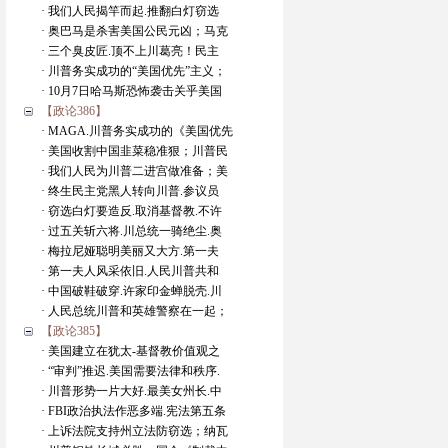
· 我们人民揭竿而起.推翻白灯窃选
· 奥巴马是杀害美国公民元凶；马克
· 三个臭皮匠.顶不上川葛亮！民主
· 川普务实成功的“美国优先”主义；
· 10月7日哈马斯恐怖袭击关乎美国
【政论386】
· MAGA.川普务实成功的《美国优先
· 美国收割中国韭菜稳准狠；川普民
· 我们人民为川普二进宫做准备；美
· 终生民主党黑人转向川普.参议员
· 窃选白灯要造反.取消基督教.不许
· 过五关斩六将.川总统一骑绝尘.奥
· 梅拉尼娅聪明美丽又大方.第一夫
· 第一夫人风采依旧.人民川普共和
· 中国破鞋破穿.许家印金蝉脱壳.川
· 人民总统川普和英雄警察在一起；
【政论385】
· 美国建立在犹太-基督教价值观之
· “审判”推迟.美国需要法律和秩序.
· 川普形势一片大好.最美女州长.中
· FBI政治执法作恶多端.宪法第五条
· 上诉法院支持州立法防窃选；纳瓦