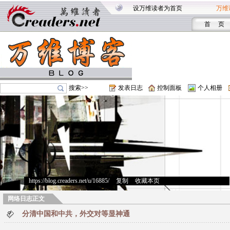
设万维读者为首页
万维
首 页
搜索>>
发表日志
控制面板
个人相册
https://blog.creaders.net/u/16885/
>
复制
>
收藏本页
网络日志正文
分清中国和中共，外交对等显神通